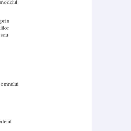
 modelul
 prin
iilor
 sau
 Domnului
odelul