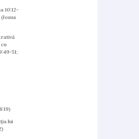
a 10:12-
m (Iosua
trativă
 cu
9:49-51;
8:19)
ia lui
2)