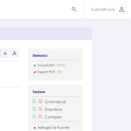
Autentificare
A
A
Statistici
Vizualizări:
3030
Export PDF:
30
Opțiuni
Gramatical
Diacritice
Complet
Adăugați la favorite