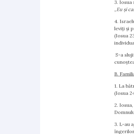
3.
Iosua r
„
Eu şi c
4.
Israelu
leviţi şi
(Iosua 23
individua
S-a sluj
cunoşte
B. Famili
1.
La bătr
(Iosua 24
2.
Iosua, 
Domnulu
3.
L-au aj
îngerilor,