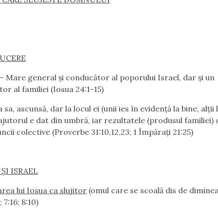
UCERE
 Mare general şi conducător al poporului Israel, dar şi un
or al familiei (Iosua 24:1-15)
 sa, ascunsă, dar la locul ei (unii ies în evidenţă la bine, alţii 
ajutorul e dat din umbră, iar rezultatele (produsul familiei) 
ncii colective (Proverbe 31:10,12,23; 1 Împăraţi 21:25)
 ŞI ISRAEL
rea lui Iosua ca slujitor
(omul care se scoală dis de dimine
; 7:16; 8:10)