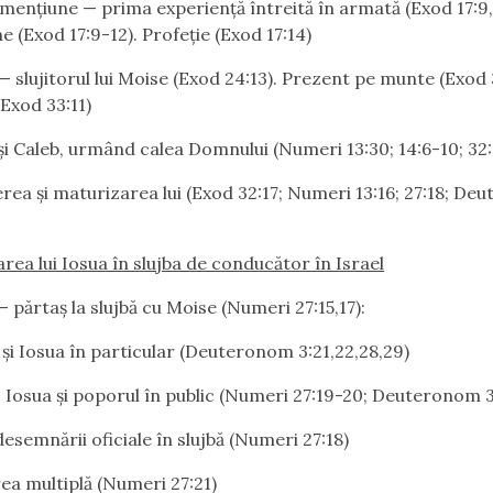
enţiune — prima experienţă întreită în armată (Exod 17:9,
e (Exod 17:9-12). Profeţie (Exod 17:14)
 slujitorul lui Moise (Exod 24:13). Prezent pe munte (Exod 3
(Exod 33:11)
şi Caleb, urmând calea Domnului (Numeri 13:30; 14:6-10; 32:
erea şi maturizarea lui (Exod 32:17; Numeri 13:16; 27:18; D
area lui Iosua în slujba de conducător în Israel
— părtaş la slujbă cu Moise (Numeri 27:15,17):
şi Iosua în particular (Deuteronom 3:21,22,28,29)
 Iosua şi poporul în public (Numeri 27:19-20; Deuteronom 3
esemnării oficiale în slujbă (Numeri 27:18)
ea multiplă (Numeri 27:21)