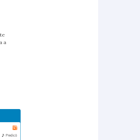
ate
a a
Predică