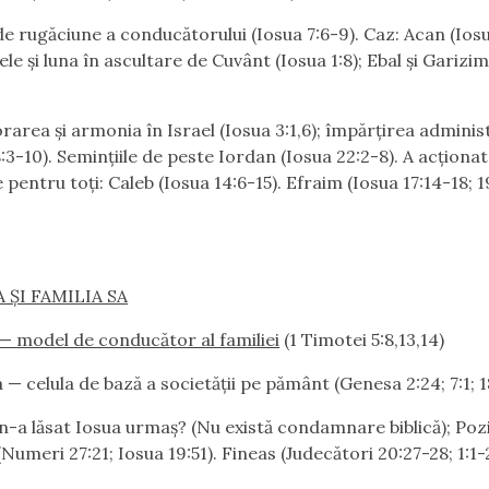
de rugăciune a conducătorului (Iosua 7:6-9). Caz: Acan (Iosu
ele şi luna în ascultare de Cuvânt (Iosua 1:8); Ebal şi Garizi
area şi armonia în Israel (Iosua 3:1,6); împărţirea adminis
8:3-10). Seminţiile de peste Iordan (Iosua 22:2-8). A acţionat
 pentru toţi: Caleb (Iosua 14:6-15). Efraim (Iosua 17:14-18; 1
A ŞI FAMILIA SA
 — model de conducător al familiei
(1 Timotei 5:8,13,14)
 — celula de bază a societăţii pe pământ (Genesa 2:24; 7:1; 1
-a lăsat Iosua urmaş? (Nu există condamnare biblică); Poziţ
Numeri 27:21; Iosua 19:51). Fineas (Judecători 20:27-28; 1:1-