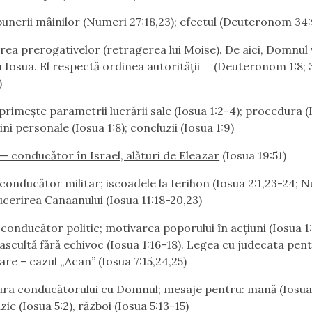
punerii mâinilor
(
Numeri 27:18,23); efectul (Deuteronom 34:
rea prerogativelor (retragerea lui Moise). De aici, Domnul
u Iosua. El respectă ordinea autorităţii
(Deuteronom 1:8; 3
)
primeşte parametrii lucrării sale (Iosua 1:2-4); procedura (
cini personale (Iosua 1:8); concluzii (Iosua 1:9)
 — conducător în Israel, alături de Eleazar
(Iosua 19:51)
conducător militar; iscoadele la Ierihon (Iosua 2:1,23-24; 
Cucerirea Canaanului (Iosua 11:18-20,23)
conducător politic; motivarea poporului în acţiuni (Iosua 1:
ascultă fără echivoc (Iosua 1:16-18). Legea cu judecata pen
are – cazul „Acan” (Iosua 7:15,24,25)
ra conducătorului cu Domnul; mesaje pentru: mană (Iosua 
ie (Iosua 5:2), război (Iosua 5:13-15)