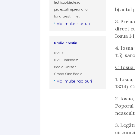
lectiicuobiecte.ro
b)
actul 
proiectulimpreuna.ro
tanarcrestin.net
3.
Prelua
Mai multe site-uri
direct c
Iosua 1:1
Radio creștin
4.
Iosua 
RVE Cluj
1:5); sar
RVE Timisoara
C. Iosua
Radio Unison
Cross One Radio
1.
Iosua, 
Mai multe radiouri
13:14). 
2.
Iosua, 
Poporul 
neascult
3.
Legătu
circumciz