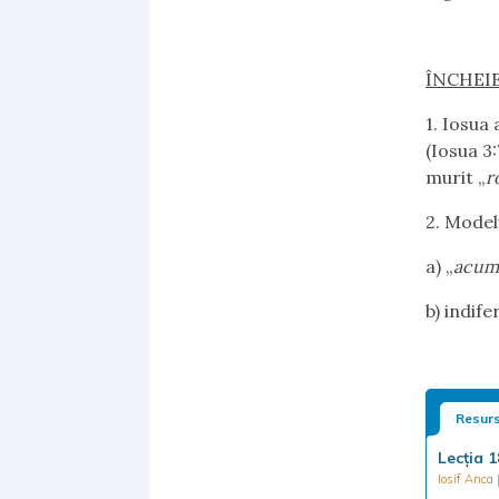
ÎNCHEI
1.
Iosua a
(Iosua 3:
murit „
r
2.
Modelul
a)
„
acum…
b)
indifer
Resurs
Lecţia 1
Iosif Anca