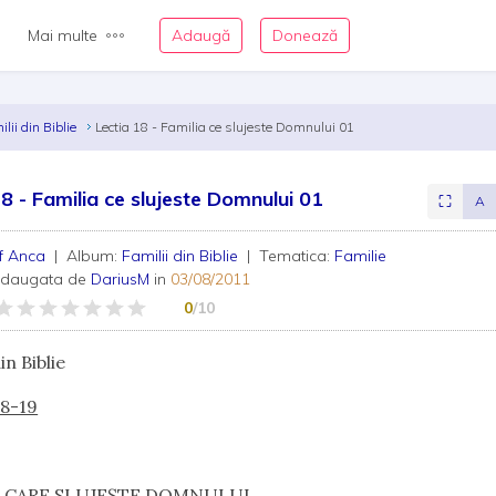
Mai multe
Adaugă
Donează
ilii din Biblie
Lectia 18 - Familia ce slujeste Domnului 01
18 - Familia ce slujeste Domnului 01
⛶
A
if Anca
| Album:
Familii din Biblie
| Tematica:
Familie
adaugata de
DariusM
in
03/08/2011
0
/10
in Biblie
18-19
A CARE SLUJEŞTE DOMNULUI