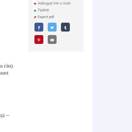
Adăugați într-o listă
Tipăriți
Export pdf
la rău).
sunt
aţă —