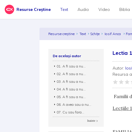
Resurse Creștine
Text
Audio
Video
Biblia
Resurse creștine
Text
Schițe
Iosif Anca
Fam
Lectia 
De același autor
01. A fi sau a nu...
Autor:
Ios
02. A fi sau a nu...
Resursa 
03. A fi sau a nu...
04. A fi sau a nu...
Familii d
05. A fi sau a nu...
06. A avea sau a nu...
Lecţiile 
07. Cu sau fara...
Inainte
FAMILI