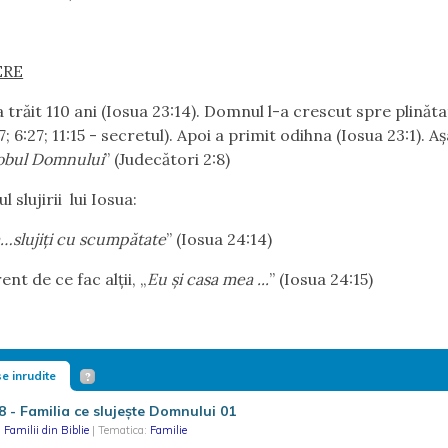
ERE
 trăit 110 ani (Iosua 23:14). Domnul l-a crescut spre plinăt
7; 6:27; 11:15 - secretul). Apoi a primit odihna (Iosua 23:1). Aş
obul Domnului
” (Judecători 2:8)
 slujirii
lui Iosua:
slujiţi cu scumpătate
” (Iosua 24:14)
ent de ce fac alţii, „
Eu şi casa mea ...
” (Iosua 24:15)
e inrudite
8 - Familia ce slujeşte Domnului 01
|
Familii din Biblie
| Tematica:
Familie