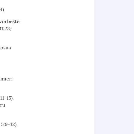
9)
 vorbeşte
1:23;
Iosua
Numeri
11-15).
tru
5:9-12),