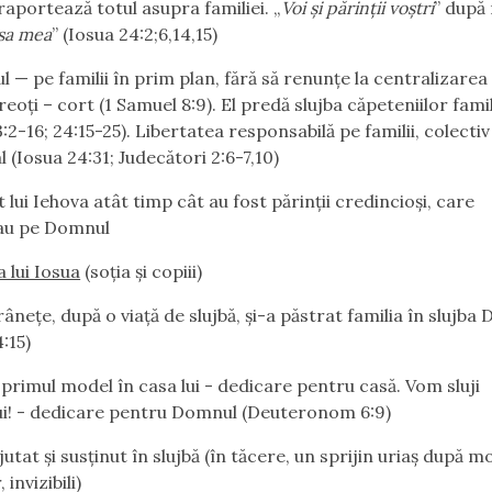
aportează totul asupra familiei. „
Voi şi părinţii voştri
” după
asa mea
” (Iosua 24:2;6,14,15)
l — pe familii în prim plan, fără să renunţe la centralizarea
 preoţi – cort (1 Samuel 8:9). El predă slujba căpeteniilor famil
:2-16; 24:15-25). Libertatea responsabilă pe familii, colectiv
l (Iosua 24:31; Judecători 2:6-7,10)
it lui Iehova atât timp cât au fost părinţii credincioşi, care
au pe Domnul
a lui Iosua
(soţia şi copiii)
âneţe, după o viaţă de slujbă, şi-a păstrat familia în slujba
:15)
primul model în casa lui - dedicare pentru casă. Vom sluji
i! - dedicare pentru Domnul (Deuteronom 6:9)
utat şi susţinut în slujbă (în tăcere, un sprijin uriaş după m
 invizibili)