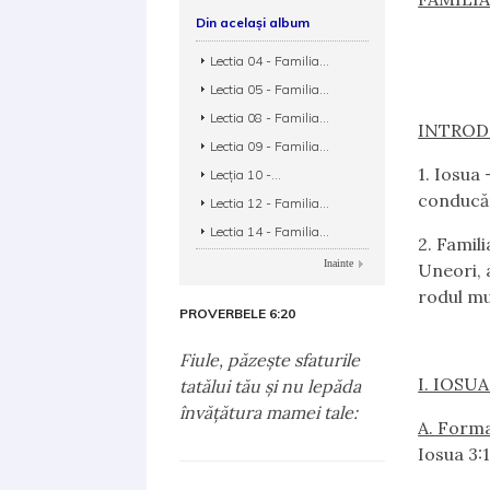
Din același album
Lectia 04 - Familia...
Lectia 05 - Familia...
Lectia 08 - Familia...
INTROD
Lectia 09 - Familia...
1.
Iosua —
Lecția 10 -...
conducăt
Lectia 12 - Familia...
Lectia 14 - Familia...
2.
Familia
Inainte
Uneori, 
rodul mu
PROVERBELE 6:20
Fiule, păzeşte sfaturile
I. IOSUA
tatălui tău şi nu lepăda
învăţătura mamei tale:
A. Forma
Iosua 3:1