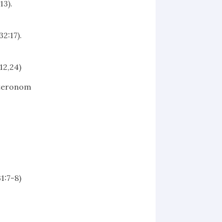
13).
2:17).
12,24)
euteronom
1:7-8)