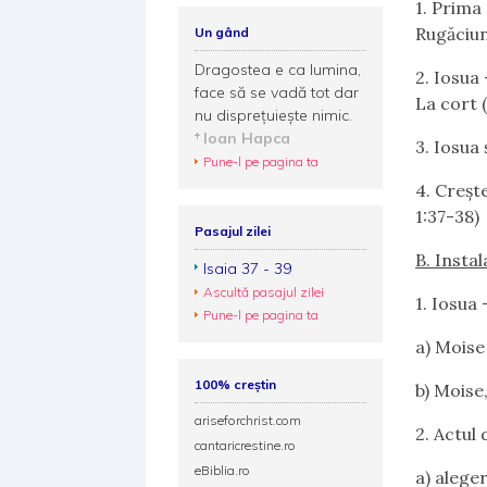
1.
Prima m
Rugăciun
Un gând
Dragostea e ca lumina,
2.
Iosua —
face să se vadă tot dar
La cort 
nu disprețuiește nimic.
Ioan Hapca
3.
Iosua 
Pune-l pe pagina ta
4
. Creşt
1:37-38)
Pasajul zilei
B. Instal
Isaia 37 - 39
Ascultă pasajul zilei
1
. Iosua 
Pune-l pe pagina ta
a)
Moise 
100% creștin
b)
Moise,
ariseforchrist.com
2.
Actul d
cantaricrestine.ro
eBiblia.ro
a)
aleger