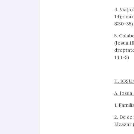
4.
Viaţa 
14); soar
8:30-35)
5.
Colabor
(Iosua 1
dreptate
14:1-5)
II. IOSU
A. Iosua
1.
Familia
2.
De ce n
Eleazar (