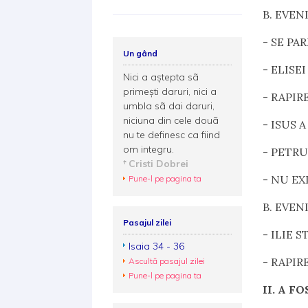
B.
EVENI
-
SE PAR
Un gând
-
ELISEI
Nici a aştepta sã
primeşti daruri, nici a
-
RAPIR
umbla sã dai daruri,
niciuna din cele douã
-
ISUS A
nu te definesc ca fiind
om integru.
-
PETRU,
Cristi Dobrei
-
NU EXI
Pune-l pe pagina ta
B. EVE
Pasajul zilei
- ILIE 
Isaia 34 - 36
- RAPIR
Ascultă pasajul zilei
Pune-l pe pagina ta
II.
A FO