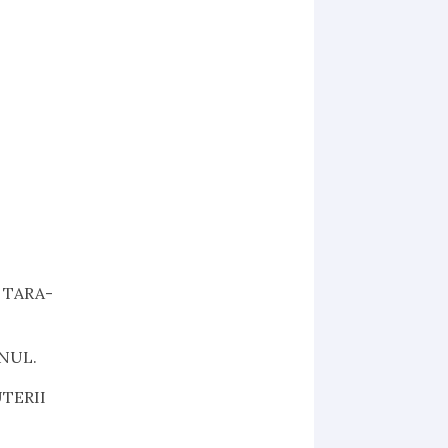
 TARA-
MNUL.
UTERII