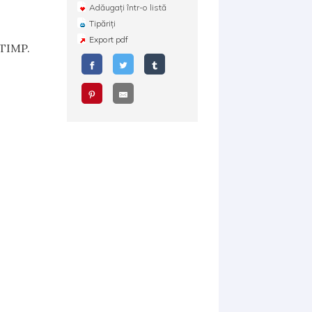
Adăugați într-o listă
Tipăriți
Export pdf
TIMP.