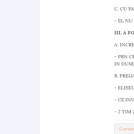
C. CU P
- EL NU
III. A 
A. INC
- PRN C
IN DUM
B. PRE
-
ELISEI
-
CE IN
-
2 TIM 
Coment