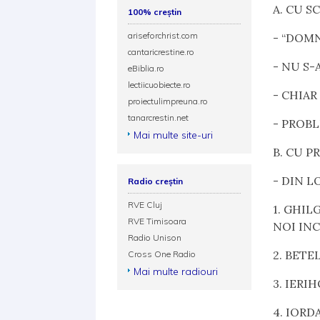
A. CU S
100% creștin
ariseforchrist.com
- “DOM
cantaricrestine.ro
- NU S-
eBiblia.ro
lectiicuobiecte.ro
- CHIAR
proiectulimpreuna.ro
tanarcrestin.net
- PROBL
Mai multe site-uri
B.
CU P
- DIN L
Radio creștin
RVE Cluj
1. GHIL
RVE Timisoara
NOI IN
Radio Unison
2. BETE
Cross One Radio
Mai multe radiouri
3. IERI
4. IORD