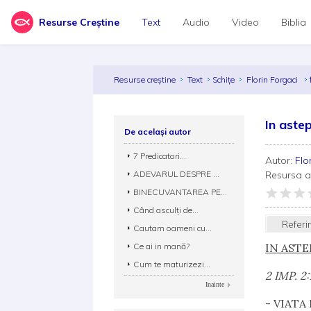
Resurse Creștine
Text
Audio
Video
Biblia
Resurse creștine
Text
Schițe
Florin Forgaci
In aste
De același autor
7 Predicatori...
Autor:
Flo
ADEVARUL DESPRE ...
Resursa 
BINECUVANTAREA PE...
Când asculți de...
Referi
Cautam oameni cu...
Ce ai in mană?
IN AST
Cum te maturizezi...
2 IMP. 2:
Inainte
- VIATA