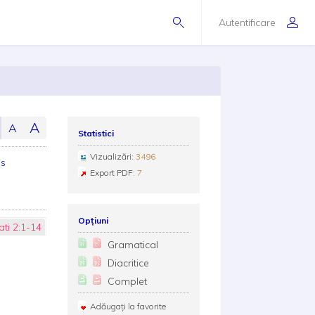
Autentificare
A
A
Statistici
Vizualizări:
3496
us
Export PDF:
7
Opțiuni
ti 2:1-14
Gramatical
Diacritice
Complet
Adăugați la favorite