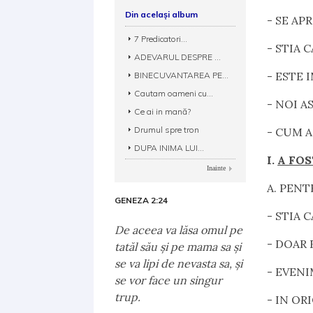
Din același album
- SE AP
7 Predicatori...
- STIA 
ADEVARUL DESPRE ...
- ESTE 
BINECUVANTAREA PE...
Cautam oameni cu...
- NOI A
Ce ai in mană?
Drumul spre tron
- CUM 
DUPA INIMA LUI...
I.
A FOS
Inainte
A. PENT
GENEZA 2:24
-
STIA C
De aceea va lăsa omul pe
-
DOAR 
tatăl său şi pe mama sa şi
se va lipi de nevasta sa, şi
-
EVENI
se vor face un singur
trup.
- IN OR