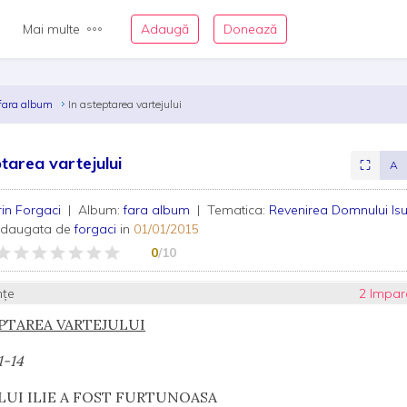
Mai multe
Adaugă
Donează
fara album
In asteptarea vartejului
ptarea vartejului
⛶
A
rin Forgaci
| Album:
fara album
| Tematica:
Revenirea Domnului Is
adaugata de
forgaci
in
01/01/2015
0
/10
nțe
2 Impara
EPTAREA VARTEJULUI
1-14
 LUI ILIE A FOST FURTUNOASA