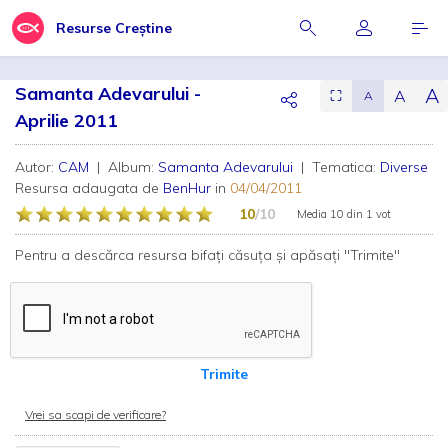
Resurse Creștine
Samanta Adevarului -
A
A
⛶
A
Aprilie 2011
Autor:
CAM
| Album:
Samanta Adevarului
| Tematica:
Diverse
Resursa adaugata de
BenHur
in
04/04/2011
10
/10
Media
10
din
1 vot
Pentru a descărca resursa bifați căsuța și apăsați "Trimite"
Trimite
Vrei sa scapi de verificare?