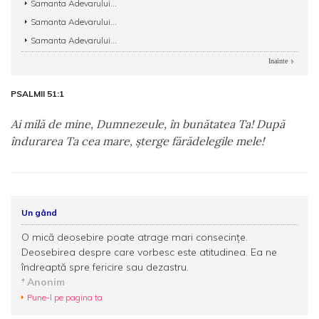
Samanta Adevarului...
Samanta Adevarului...
Samanta Adevarului...
Inainte
PSALMII 51:1
Ai milă de mine, Dumnezeule, în bunătatea Ta! După
îndurarea Ta cea mare, şterge fărădelegile mele!
Un gând
O mică deosebire poate atrage mari consecinţe.
Deosebirea despre care vorbesc este atitudinea. Ea ne
îndreaptă spre fericire sau dezastru.
Anonim
Pune-l pe pagina ta