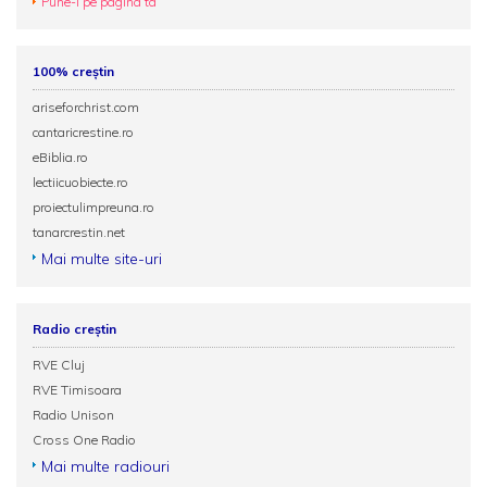
Pune-l pe pagina ta
100% creștin
ariseforchrist.com
cantaricrestine.ro
eBiblia.ro
lectiicuobiecte.ro
proiectulimpreuna.ro
tanarcrestin.net
Mai multe site-uri
Radio creștin
RVE Cluj
RVE Timisoara
Radio Unison
Cross One Radio
Mai multe radiouri