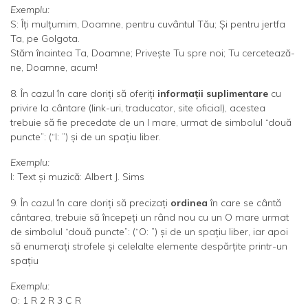
Exemplu:
S: Îţi mulţumim, Doamne, pentru cuvântul Tău; Şi pentru jertfa
Ta, pe Golgota.
Stăm înaintea Ta, Doamne; Priveşte Tu spre noi; Tu cercetează-
ne, Doamne, acum!
8. În cazul în care doriţi să oferiţi
informaţii suplimentare
cu
privire la cântare (link-uri, traducator, site oficial), acestea
trebuie să fie precedate de un I mare, urmat de simbolul “două
puncte”: (“I: ”) şi de un spaţiu liber.
Exemplu:
I: Text şi muzică: Albert J. Sims
9. În cazul în care doriţi să precizați
ordinea
în care se cântă
cântarea, trebuie să începeți un rând nou cu un O mare urmat
de simbolul “două puncte”: (“O: ”) şi de un spaţiu liber, iar apoi
să enumerați strofele și celelalte elemente despărțite printr-un
spațiu
Exemplu:
O: 1 R 2 R 3 C R