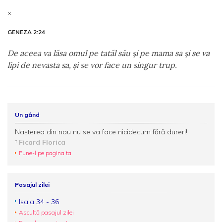
×
GENEZA 2:24
De aceea va lăsa omul pe tatăl său şi pe mama sa şi se va
lipi de nevasta sa, şi se vor face un singur trup.
Un gând
Naşterea din nou nu se va face nicidecum fără dureri!
Ficard Florica
Pune-l pe pagina ta
Pasajul zilei
Isaia 34 - 36
Ascultă pasajul zilei