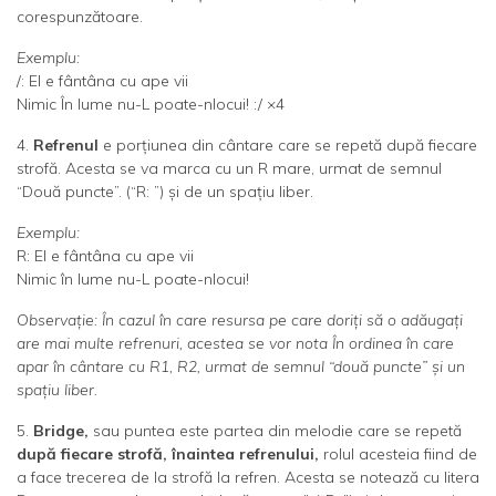
corespunzătoare.
Exemplu:
/: El e fântâna cu ape vii
Nimic În lume nu-L poate-nlocui! :/ ×4
4.
Refrenul
e porţiunea din cântare care se repetă după fiecare
strofă. Acesta se va marca cu un R mare, urmat de semnul
“Două puncte”. (“R: ”) şi de un spaţiu liber.
Exemplu:
R: El e fântâna cu ape vii
Nimic în lume nu-L poate-nlocui
!
Observaţie: În cazul în care resursa pe care doriţi să o adăugaţi
are mai multe refrenuri, acestea se vor nota
În ordinea în care
apar în cântare
cu R1, R2, urmat de semnul “două puncte” şi un
spaţiu liber.
5.
Bridge,
sau puntea este partea din melodie care se repetă
după fiecare strofă, înaintea refrenului,
rolul acesteia fiind de
a face trecerea de la strofă la refren. Acesta se notează cu litera