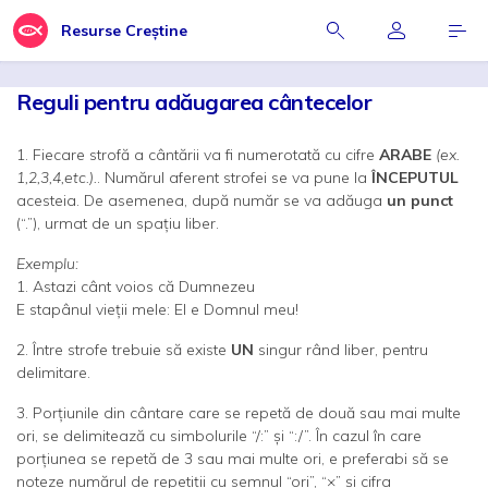
Resurse Creștine
Reguli pentru adăugarea cântecelor
1. Fiecare strofă a cântării va fi numerotată cu cifre
ARABE
(ex.
1,2,3,4,etc.).
. Numărul aferent strofei se va pune la
ÎNCEPUTUL
acesteia. De asemenea, după număr se va adăuga
un punct
(“.”), urmat de un spaţiu liber.
Exemplu:
1. Astazi cânt voios că Dumnezeu
E stapânul vieţii mele: El e Domnul meu
!
2. Între strofe trebuie să existe
UN
singur rând liber, pentru
delimitare.
3. Porţiunile din cântare care se repetă de două sau mai multe
ori, se delimitează cu simbolurile “/:” şi “:/”. În cazul în care
porţiunea se repetă de 3 sau mai multe ori, e preferabi să se
noteze numărul de repetiţii cu semnul “ori”, “×” şi cifra