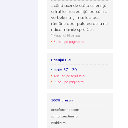
...când auzi de atâta suferinţă
a fraţilor-n credinţă, parcă nici
vorbele nu-şi mai fac loc...
rămâne doar puterea de-a ne
ridica mâinile spre Cer.
Ficard Florica
Pune-l pe pagina ta
Pasajul zilei
Isaia 37 - 39
Ascultă pasajul zilei
Pune-l pe pagina ta
100% creștin
ariseforchrist.com
cantaricrestine.ro
eBiblia.ro