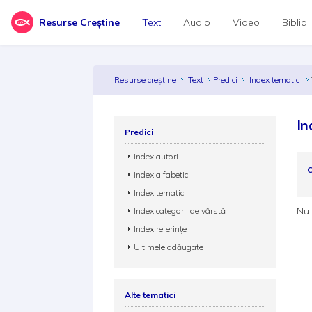
Resurse Creștine
Text
Audio
Video
Biblia
Resurse creștine
Text
Predici
Index tematic
In
Predici
Index autori
C
Index alfabetic
Index tematic
Nu 
Index categorii de vârstă
Index referințe
Ultimele adăugate
Alte tematici