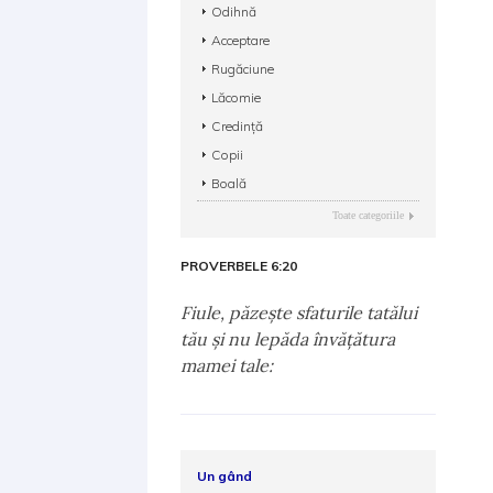
Odihnă
Acceptare
Rugăciune
Lăcomie
Credință
Copii
Boală
Toate categoriile
PROVERBELE 6:20
Fiule, păzeşte sfaturile tatălui
tău şi nu lepăda învăţătura
mamei tale:
Un gând