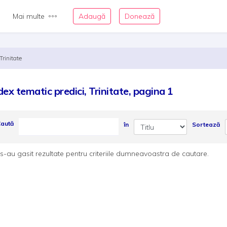
Mai multe
Adaugă
Donează
Trinitate
dex tematic predici, Trinitate, pagina 1
aută
în
Sortează
s-au gasit rezultate pentru criteriile dumneavoastra de cautare.