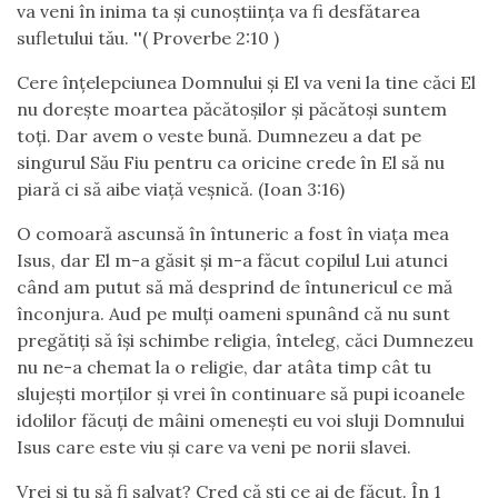
va veni în inima ta și cunoștiința va fi desfătarea
sufletului tău. ''( Proverbe 2:10 )
Cere înțelepciunea Domnului și El va veni la tine căci El
nu dorește moartea păcătoșilor și păcătoși suntem
toți. Dar avem o veste bună. Dumnezeu a dat pe
singurul Său Fiu pentru ca oricine crede în El să nu
piară ci să aibe viață veșnică. (Ioan 3:16)
O comoară ascunsă în întuneric a fost în viața mea
Isus, dar El m-a găsit și m-a făcut copilul Lui atunci
când am putut să mă desprind de întunericul ce mă
înconjura. Aud pe mulți oameni spunând că nu sunt
pregătiți să își schimbe religia, înteleg, căci Dumnezeu
nu ne-a chemat la o religie, dar atâta timp cât tu
slujești morților și vrei în continuare să pupi icoanele
idolilor făcuți de mâini omenești eu voi sluji Domnului
Isus care este viu și care va veni pe norii slavei.
Vrei și tu să fi salvat? Cred că ști ce ai de făcut. În 1