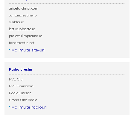
ariseforchrist.com
cantaricrestine.ro
eBiblia.ro
lectiicuobiecte.ro
proiectulimpreuna.ro
tanarcrestin.net
Mai multe site-uri
Radio creștin
RVE Cluj
RVE Timisoara
Radio Unison
Cross One Radio
Mai multe radiouri