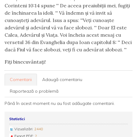
Corinteni 10:14 spune '' De aceea preaiubiții mei, fugiți
de închinarea la idoli. '' Vă îndemn și vă invit să
cunoașteți adevărul. Isus a spus: ''Veți cunoaște
adevărul și adevărul vă va face slobozi. '' Doar El este
Calea, Adevărul și Viața. Voi încheia acest mesaj cu
versetul 36 din Evanghelia dupa Ioan capitolul 8: '' Deci
dacă Fiul vă face slobozi, veți fi cu adevărat slobozi. ''
Fiți binecuvântați!
Comentarii
Adaugă comentariu
Raportează o problemă
Până în acest moment nu au fost adăugate comentarii.
Statistici
Vizualizări:
2440
Export PDF:
2