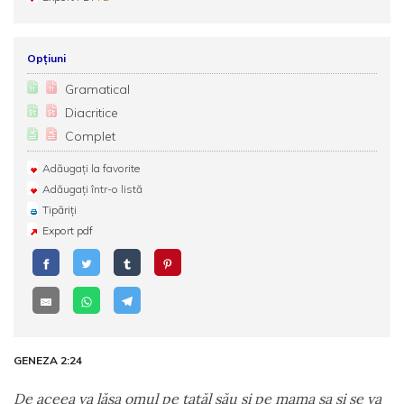
Opțiuni
Gramatical
Diacritice
Complet
Adăugați la favorite
Adăugați într-o listă
Tipăriți
Export pdf
GENEZA 2:24
De aceea va lăsa omul pe tatăl său şi pe mama sa şi se va