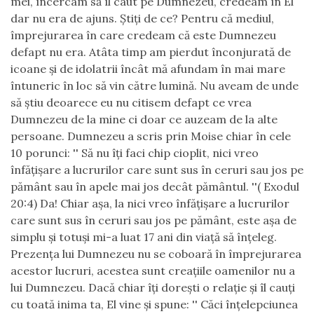
mei, încercam să îl caut pe Dumnezeu, credeam în El
dar nu era de ajuns. Știți de ce? Pentru că mediul,
împrejurarea în care credeam că este Dumnezeu
defapt nu era. Atâta timp am pierdut înconjurată de
icoane și de idolatrii încât mă afundam în mai mare
întuneric în loc să vin către lumină. Nu aveam de unde
să știu deoarece eu nu citisem defapt ce vrea
Dumnezeu de la mine ci doar ce auzeam de la alte
persoane. Dumnezeu a scris prin Moise chiar în cele
10 porunci: '' Să nu îți faci chip cioplit, nici vreo
înfățișare a lucrurilor care sunt sus în ceruri sau jos pe
pământ sau în apele mai jos decât pământul. ''( Exodul
20:4) Da! Chiar așa, la nici vreo înfățișare a lucrurilor
care sunt sus în ceruri sau jos pe pământ, este așa de
simplu și totuși mi-a luat 17 ani din viață să înțeleg.
Prezența lui Dumnezeu nu se coboară în împrejurarea
acestor lucruri, acestea sunt creațiile oamenilor nu a
lui Dumnezeu. Dacă chiar îți dorești o relație și îl cauți
cu toată inima ta, El vine și spune: '' Căci înțelepciunea