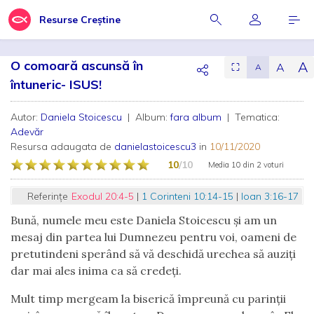
Resurse Creștine
O comoară ascunsă în
A
A
⛶
A
întuneric- ISUS!
Autor:
Daniela Stoicescu
| Album:
fara album
| Tematica:
Adevăr
Resursa adaugata de
danielastoicescu3
in
10/11/2020
10
/10
Media
10
din
2 voturi
Referințe
Exodul 20:4-5
|
1 Corinteni 10:14-15
|
Ioan 3:16-17
Bună, numele meu este Daniela Stoicescu și am un
mesaj din partea lui Dumnezeu pentru voi, oameni de
pretutindeni sperând să vă deschidă urechea să auziți
dar mai ales inima ca să credeți.
Mult timp mergeam la biserică împreună cu parinții