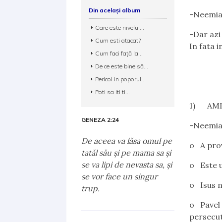
Din același album
-Neemia 
Care este nivelul...
-Dar azi
Cum esti atacat?
In fata 
Cum faci față la...
De ce este bine să...
Pericol in poporul...
Poti sa iti ti...
1) AMI
GENEZA 2:24
-Neemia 
De aceea va lăsa omul pe
o A prov
tatăl său şi pe mama sa şi
se va lipi de nevasta sa, şi
o Este 
se vor face un singur
o Isus n
trup.
o Pavel 
persecu