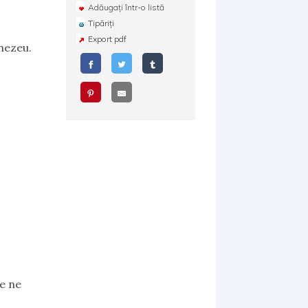
Adăugați într-o listă
Tipăriți
Export pdf
nezeu.
e ne