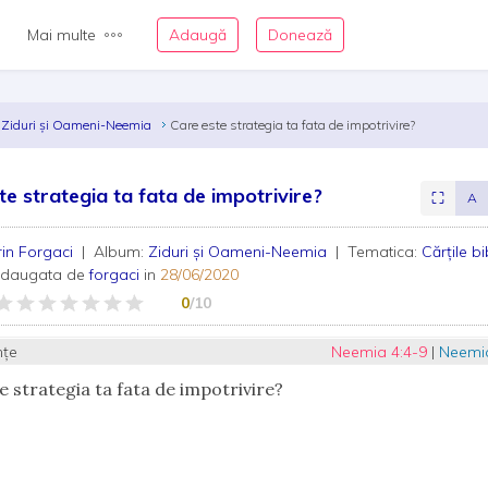
Mai multe
Adaugă
Donează
Ziduri și Oameni-Neemia
Care este strategia ta fata de impotrivire?
te strategia ta fata de impotrivire?
⛶
A
rin Forgaci
| Album:
Ziduri și Oameni-Neemia
| Tematica:
Cărțile bi
adaugata de
forgaci
in
28/06/2020
0
/10
nțe
Neemia 4:4-9
|
Neemia
e strategia ta fata de impotrivire?