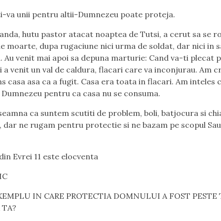
-va unii pentru altii-Dumnezeu poate proteja.
nda, hutu pastor atacat noaptea de Tutsi, a cerut sa se r
de moarte, dupa rugaciune nici urma de soldat, dar nici in s
. Au venit mai apoi sa depuna marturie: Cand va-ti plecat 
 a venit un val de caldura, flacari care va inconjurau. Am c
s casa asa ca a fugit. Casa era toata in flacari. Am inteles 
a Dumnezeu pentru ca casa nu se consuma.
eamna ca suntem scutiti de problem, boli, batjocura si chi
, dar ne rugam pentru protectie si ne bazam pe scopul Sa
din Evrei 11 este elocventa
IC
XEMPLU IN CARE PROTECTIA DOMNULUI A FOST PESTE T
 TA?