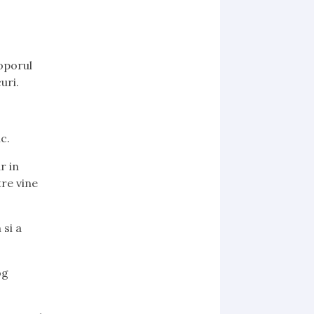
poporul
uri.
c.
r in
re vine
 si a
og