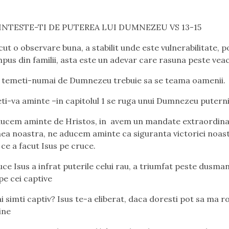
NTESTE-TI DE PUTEREA LUI DUMNEZEU VS 13-15
cut o observare buna, a stabilit unde este vulnerabilitate, 
pus din familii, asta este un adevar care rasuna peste veac
 temeti-numai de Dumnezeu trebuie sa se teama oamenii.
i-va aminte –in capitolul 1 se ruga unui Dumnezeu puterni
ucem aminte de Hristos, in avem un mandate extraordina
ea noastra, ne aducem aminte ca siguranta victoriei noast
 ce a facut Isus pe cruce.
ce Isus a infrat puterile celui rau, a triumfat peste dusman
pe cei captive
 simti captiv? Isus te-a eliberat, daca doresti pot sa ma r
ine