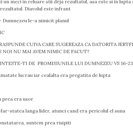
 un meci in reluare stii déjà rezultatul, asa este si in lupta 
rezultatul. Diavolul este infrant
- Dumnezeu le-a nimicit planul
IC
RASPUNDE CUIVA CARE SUGEREAZA CA DATORITA JERTFE
S NOI NU MAI AVEM NIMIC DE FACUT?
NTESTE-TI DE PROMISIUNILE LUI DUMNEZEU VS 16-2
umatate lucrau iar cealalta era pregatita de lupta
u prea era usor
far-statea langa lider, atunci cand era pericolul el suna
onstatarea, suntem prea risipiti