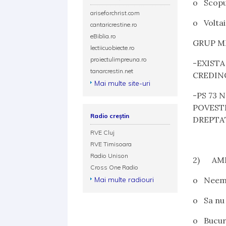
o Scopul
ariseforchrist.com
o Voltair
cantaricrestine.ro
eBiblia.ro
GRUP M
lectiicuobiecte.ro
proiectulimpreuna.ro
-EXIST
tanarcrestin.net
CREDIN
Mai multe site-uri
-PS 73 
POVESTE
Radio creștin
DREPTA
RVE Cluj
RVE Timisoara
Radio Unison
2) AMI
Cross One Radio
Mai multe radiouri
o Neemia
o Sa nu 
o Bucura