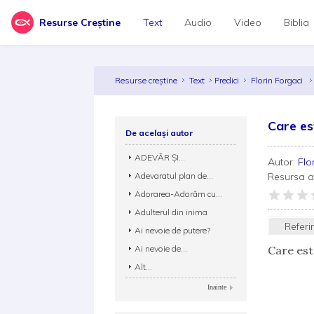
Resurse Creștine
Text
Audio
Video
Biblia
Resurse creștine
Text
Predici
Florin Forgaci
Care es
De același autor
ADEVĂR ȘI...
Autor:
Flo
Adevaratul plan de...
Resursa 
Adorarea-Adorăm cu...
Adulterul din inima
Referi
Ai nevoie de putere?
Ai nevoie de...
Care est
Alt...
Inainte