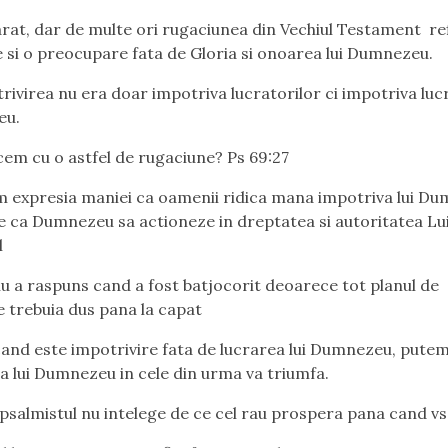
at, dar de multe ori rugaciunea din Vechiul Testament re
e si o preocupare fata de Gloria si onoarea lui Dumnezeu.
ivirea nu era doar impotriva lucratorilor ci impotriva lucra
eu.
em cu o astfel de rugaciune? Ps 69:27
expresia maniei ca oamenii ridica mana impotriva lui Du
re ca Dumnezeu sa actioneze in dreptatea si autoritatea Lu
l
u a raspuns cand a fost batjocorit deoarece tot planul de
 trebuia dus pana la capat
and este impotrivire fata de lucrarea lui Dumnezeu, putem 
tia lui Dumnezeu in cele din urma va triumfa.
psalmistul nu intelege de ce cel rau prospera pana cand vs 