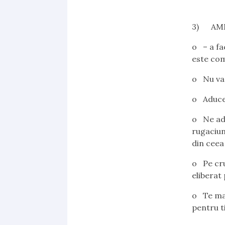
3) AMI
o – a fa
este com
o Nu va
o Aducet
o Ne ad
rugaciun
din ceea
o Pe cru
eliberat 
o Te mai
pentru t