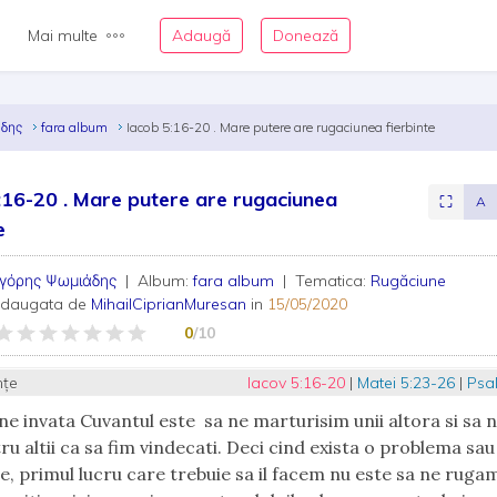
Mai multe
Adaugă
Donează
άδης
fara album
Iacob 5:16-20 . Mare putere are rugaciunea fierbinte
:16-20 . Mare putere are rugaciunea
⛶
A
e
ηγόρης Ψωμιάδης
| Album:
fara album
| Tematica:
Rugăciune
adaugata de
MihailCiprianMuresan
in
15/05/2020
0
/10
nțe
Iacov 5:16-20
|
Matei 5:23-26
|
Psal
ne invata Cuvantul este sa ne marturisim unii altora si sa
ru altii ca sa fim vindecati. Deci cind exista o problema sau
ne, primul lucru care trebuie sa il facem nu este sa ne rugam