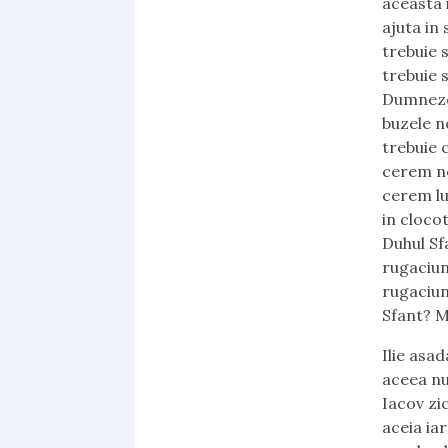
aceasta 
ajuta in
trebuie 
trebuie 
Dumnezeu
buzele n
trebuie 
cerem no
cerem lu
in cloco
Duhul Sf
rugaciun
rugaciun
Sfant? M
Ilie asadar nu s-a rugat asa simplu, dar s-a rugat fierbinte sa nu ploua, de aceea nu a plouat, nu pentru ca era Ilie proroc si asa simplu a zis-o. Aici Iacov zice castaruitor s-a rugat Ilie si nu a plouat 3 ani si 6 luni, si dupa aceia iarasi s-a rugat si cerul a dat ploaie. Si cum s-a rugat din nou Ilie si cerul a dat ploaie? Din nou fiewrbinte, la fel, si cerul a dat ploaie si pamantul si-a dat rodul. Ce credeti ca Ilie a mers sa porunceasca ploii ca in Numele lui Hristos sa vina si deodata a plouat? Primul lucru pe care Dumnezeu l a facut ca sa f aca rugaciunea lui Ilie sa fie fierbinte este ca Dumnezeu a vorbit lui Ilie. Daca Dumnezeu nu iti vorbeste, si daca nu punem Cuvantul Domnului in inima noastra, rugaciunea noastra o sa fie o rugaciune slaba, o rugaciune de rutina, ne rugam ca sa ne rugam. Ilie nu a luat singur decizia ca sa se roage pentru ceva singur, Biblia zice ca in anul al treile Cuvantul Domnului a venit la Ilie, Dumnezeu i-a vorbit si i-a spus: Du-te la Ahab si arata-te si arata-te inaintea lui ca sa dau ploaie pe fata pamantului. Dumnezeu i-a dat astfel instiintarea Lui zicand ca tinta Lui era sa dea ploaie pe fata pamantului. 