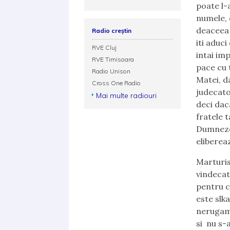
poate l-
numele, 
deaceea z
Radio creștin
iti aduci
RVE Cluj
intai im
RVE Timisoara
pace cu 
Radio Unison
Matei, d
Cross One Radio
judecato
Mai multe radiouri
deci dac
fratele 
Dumnezeu
eliberea
Marturisi
vindecati
pentru c
este slk
nerugam 
si nu s-