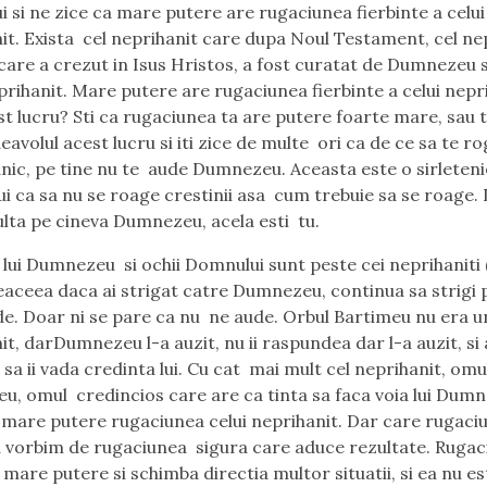
 si ne zice ca mare putere are rugaciunea fierbinte a celui
it. Exista cel neprihanit care dupa Noul Testament, cel ne
 care a crezut in Isus Hristos, a fost curatat de Dumnezeu s
prihanit. Mare putere are rugaciunea fierbinte a celui nepri
est lucru? Sti ca rugaciunea ta are putere foarte mare, sau t
avolul acest lucru si iti zice de multe ori ca de ce sa te ro
dnic, pe tine nu te aude Dumnezeu. Aceasta este o sirleteni
ui ca sa nu se roage crestinii asa cum trebuie sa se roage.
ulta pe cineva Dumnezeu, acela esti tu.
 lui Dumnezeu si ochii Domnului sunt peste cei neprihaniti 
deaceea daca ai strigat catre Dumnezeu, continua sa strigi
de. Doar ni se pare ca nu ne aude. Orbul Bartimeu nu era 
it, darDumnezeu l-a auzit, nu ii raspundea dar l-a auzit, si 
sa ii vada credinta lui. Cu cat mai mult cel neprihanit, omul
, omul credincios care are ca tinta sa faca voia lui Dumn
 mare putere rugaciunea celui neprihanit. Dar care rugaci
a vorbim de rugaciunea sigura care aduce rezultate. Ruga
 mare putere si schimba directia multor situatii, si ea nu es