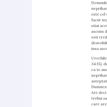
Domnului
neprihan
este cel
facut ne
stiai ac
ascuns de
esti vre
deavolul
insa asc
Urechile
34:15), 
ca te au
neprihan
asteptat 
Dumnezeu
Are deci
trebui s
care are