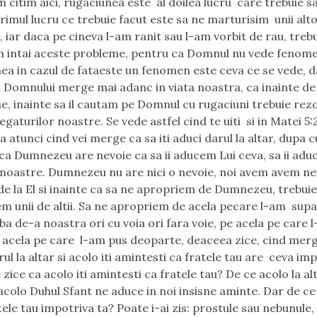
 citim aici, rugaciunea este al doilea lucru care trebuie sa 
rimul lucru ce trebuie facut este sa ne marturisim unii alt
, iar daca pe cineva l-am ranit sau l-am vorbit de rau, treb
 intai aceste probleme, pentru ca Domnul nu vede fenome
ea in cazul de fataeste un fenomen este ceva ce se vede, d
 Domnului merge mai adanc in viata noastra, ca inainte de
e, inainte sa il cautam pe Domnul cu rugaciuni trebuie rez
legaturilor noastre. Se vede astfel cind te uiti si in Matei 5:
a atunci cind vei merge ca sa iti aduci darul la altar, dupa 
a Dumnezeu are nevoie ca sa ii aducem Lui ceva, sa ii ad
 noastre. Dumnezeu nu are nici o nevoie, noi avem avem ne
de la El si inainte ca sa ne apropriem de Dumnezeu, trebuie
m unii de altii. Sa ne apropriem de acela pecare l-am supa
ba de-a noastra ori cu voia ori fara voie, pe acela pe care 
e acela pe care l-am pus deoparte, deaceea zice, cind mergi
ul la altar si acolo iti amintesti ca fratele tau are ceva im
 zice ca acolo iti amintesti ca fratele tau? De ce acolo la al
acolo Duhul Sfant ne aduce in noi insisne aminte. Dar de ce
tele tau impotriva ta? Poate i-ai zis: prostule sau nebunule,