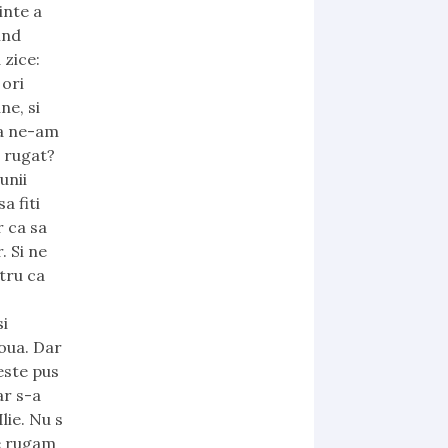
inte a
ind
 zice:
 ori
ne, si
ca ne-am
m rugat?
unii
a fiti
r ca sa
. Si ne
ntru ca
si
oua. Dar
este pus
ar s-a
lie. Nu s
ne rugam