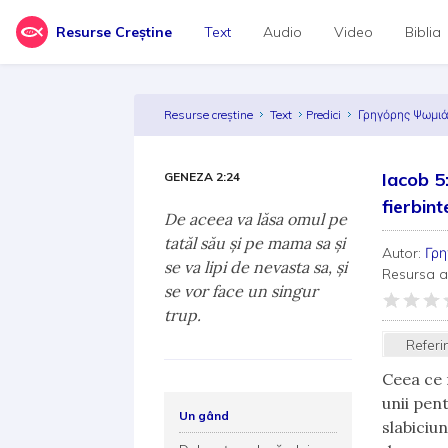
Resurse Creștine
Text
Audio
Video
Biblia
Resurse creștine
Text
Predici
Γρηγόρης Ψωμι
Iacob 5
GENEZA 2:24
fierbint
De aceea va lăsa omul pe
tatăl său şi pe mama sa şi
Autor:
Γρ
se va lipi de nevasta sa, şi
Resursa 
se vor face un singur
trup.
Referi
Ceea ce 
unii pent
Un gând
slabiciu