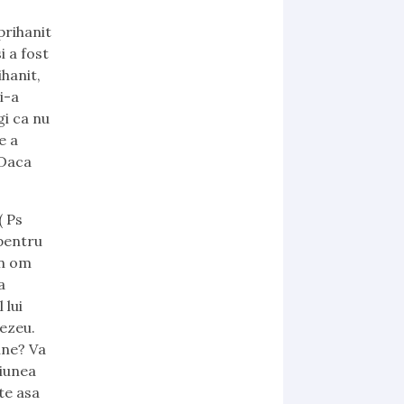
prihanit
i a fost
hanit,
i-a
gi ca nu
e a
 Daca
( Ps
 pentru
un om
a
 lui
ezeu.
une? Va
ciunea
te asa