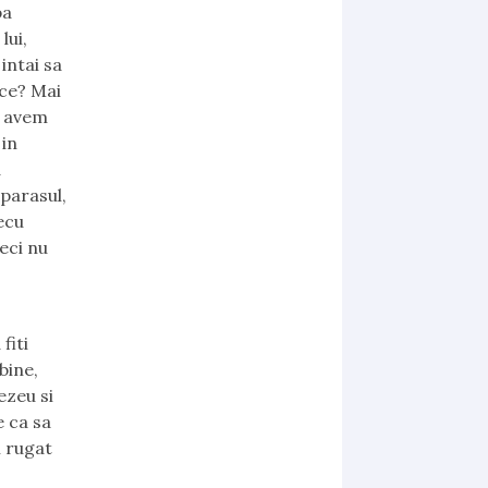
ba
lui,
intai sa
 ce? Mai
sa avem
 in
a
 parasul,
ecu
eci nu
fiti
bine,
ezeu si
e ca sa
i rugat