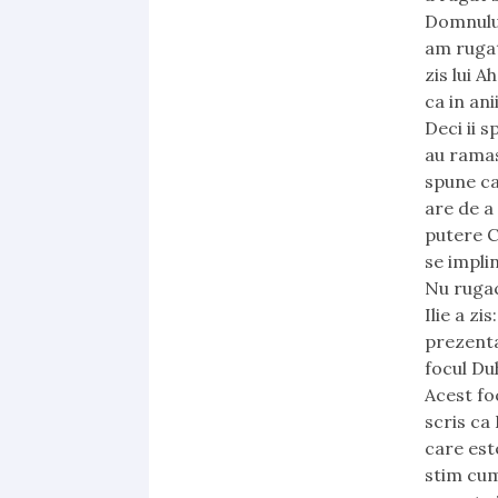
Domnului
am rugat
zis lui A
ca in ani
Deci ii s
au ramas 
spune ca
are de a 
putere C
se impli
Nu rugac
Ilie a z
prezenta
focul Du
Acest foc
scris ca
care est
stim cum