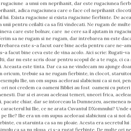
 rugaciune a unui om neprihanit, dar este rugaciunea fierb
prihanit, adica rugaciunea care o face cel neprihanit clocot
l lui. Exista rugaciune si exista rugaciune fierbinte. De acea
 unii pentru ceilalti ca sa fiti vindecati. Ne rugam de multe
ineva care este bolnav, care ne cere sa il ajutam in rugaciu
ferim sa ne rugam si ne rugam, dar intrebarea nu este da
ntrebarea este s-a facut oare bine acela pentru care ne-a
-a facut bine ceva este de vina acolo. Aici scrie: Rugati-va 
ti, dar nu este scris doar pentru scopul de a te ruga, ci ca s
i. Aceasta este tinta. Dar ca sa ne vindecam nu ajunge doa
 oricum, trebuie sa ne rugam fierbinte, in clocot, staruitor
 exemplu Ilie, un om supus acelorasi slabiciuni ca si noi, pe
 ori noi credem ca oameni Bibliei au fost oameni cu puteri
nesti. Dar si ei aveau aceleasi temeri, uneori frica, acelea
ni, pacate chiar, dar se intorceau la Dumnezeu, asemenea n
 caracterul lui Ilie, ce ne arata Cuvantul DXomnului? Unde 
pe Ilie? Ilie era un om supus acelorasi slabiciuni ca si noi d
rbinte, cu staruinta ca sa nu ploaie. Acesta era secretul lui I
simplu ca sa nu ploua, ci s-a rugat fierbinte. De multe ori 