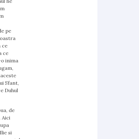
hul ne
cum
um
de pe
noastra
a ce
a ce
-o inima
rugam,
a aceste
ui Sfant,
ce Duhul
putem face? Apoi o a doua ipoteza zicem ca nu a fost voia lui Dumnezeu. Si amandoua ipotezele le putem intari din Cuvantul lui Dumnezeu. Dar scopul nu este sa ne intarim punctul nostru de vedere sau cunostiinta noastra teologica, scopul este sa invieze copilul, sa vina bucurie in casa aceea unde este tristete si acolo unde este durere sa vina fericire din minunile lui Dumnezeu din puterea Lui. Acolo unde exista deznadejde sa vina binecuvantare. Aceasta este tinta si scopul. Scopul nostru nu este sa dezlegam misterul de ce nu lucreaza Dumnezeu, scopul nostru este sa il facem pe Dumnezeu sa intervina. Si Elisei intra in odaia unde era copilul culcat mort in pat, a inchis usa dupa el si s-a rugat Domnului. Ce nu a facut Ghehazi? Nu s-a rugat. Nici un dar duhovnicesc de la Domnul oricat de mare ar fi, si nici un om al lui Dumnez