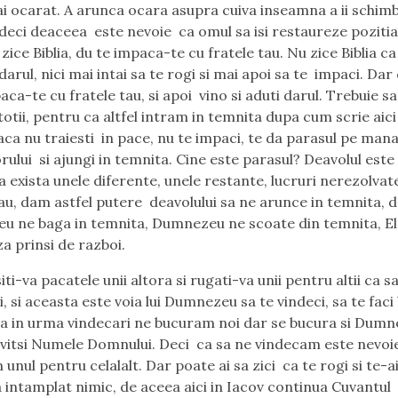
ai ocarat. A arunca ocara asupra cuiva inseamna a ii schim
deci deaceea este nevoie ca omul sa isi restaureze pozitia 
ice Biblia, du te impaca-te cu fratele tau. Nu zice Biblia ca 
 darul, nici mai intai sa te rogi si mai apoi sa te impaci. Dar
paca-te cu fratele tau, si apoi vino si aduti darul. Trebuie 
totii, pentru ca altfel intram in temnita dupa cum scrie aici
aca nu traiesti in pace, nu te impaci, te da parasul pe man
rului si ajungi in temnita. Cine este parasul? Deavolul este
a exista unele diferente, unele restante, lucruri nerezolvat
tau, dam astfel putere deavolului sa ne arunce in temnita, d
 ne baga in temnita, Dumnezeu ne scoate din temnita, El
za prinsi de razboi.
ti-va pacatele unii altora si rugati-va unii pentru altii ca sa 
, si aceasta este voia lui Dumnezeu sa te vindeci, sa te faci 
a in urma vindecari ne bucuram noi dar se bucura si Dumn
avitsi Numele Domnului. Deci ca sa ne vindecam este nevoi
unul pentru celalalt. Dar poate ai sa zici ca te rogi si te-a
a intamplat nimic, de aceea aici in Iacov continua Cuvantul