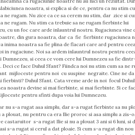
inseamna ca rugaciunile noastre nu au nici un rezultat. Du
 slabiciunea noastra, si explica si de ce, pentru ca nu stim 
sa ne rugam. Nu zice ca ce sa cerem nu stim, dar zice si c
sa ne rugam. Nu stim ca trebuie sa ne rugam fierbinte lui
, cu un foc care arde inlauntrul nostru. Rugaciunea vine 
oastre, din gura noastra, dar ca fie fierbinte rugaciunea 
ca inima noastra sa fie plina de flacari care ard pentru cee
i in rugaciune. Noi sa ardem inlauntrul nostru pentru cee
i Dumnezeu, si ceea ce vom cere lui Dumnezeu sa fie dintr
t. Deci ce face Duhul Sfant? Fiindca noi nu stim cum sa ne 
ant mijloceste pentru noi cu suspine negraite. Cine ne d
i fierbinti? Duhul Sfant. Cata vreme arde in noi focul Duhul
ea noastra devine si mai fierbinte, si mai fierbinte. Si ce fa
ijloceste pentru sfinti dupa voia lui Dumnezeu.
Dumnezeu vrea sa dea binecuvantare. Ce vrea Dumnezeu? Roade. Dar nu pot sa vina roade daca nu ploua, si nu poate sa ploua daca nu seroaga Ilie fierbinte. Asadar toate incep cu rugaciunile fierbinti. Si cum se va ruga Ilie fierbinte? Doar numai dupa ce va sta in fata lui Dumnezeu, si Dumnezeu sa ii dea Cuvant, mesaj. Toate incep de la Dumnezeu cind omul hotaraste sa se aproprie cu adevarat de Dumnezeu. Si bineinteles, Iacov a zis despre ploaie, daracum nu ca ar trebui sa ne rugam pentru ploaie acolo unde nu ploua, in anumite tari, dar ploaia despre care vorbeste Iacov ne da de inteles ca este vorba despre o ploaie duhovniceasca, de o binecuvantare din cer, de o ploaie atat de tare care va aduce atata roade pe care nimeni nu le-a luat in calcul, nimeni nu le-a asteptat. De multe ori vestim ploaia, zicand ca Dumnezeu va da ploaie, insa niciodata nu o sa ploua asa. Si ce trebuie sa facem atunci? Rugaciuni fierbinti, doar dupa ce vorbeste Domnul. Cand Ilie a auzit instiintarea lui Dumnezeu ca vrea sa dea ploaie pe pamant, Ilie nu a zis: Doamne fa ce ai de facut, daca tot ai zis ca vei da ploaie, da ploaie. Ilie a inteles cum lucreaza Dumnezeu. Ca sa implineasca Domnul Cuvantul lui Dumnezeu care ti-a vorbit personal tie, trebuie sa fi gasit rugandu-te fierbinte. Ca Dumnezeu sa implineasca Cuvantul Lui trebuie sa gaseasca oameni care se roaga fierbinte. Nu rugaciuni tipice. De multe ori zicem; M-am rugat pentru fratele meu sau pentru sora mea, mi-am facut partea mea. Dar oare m-am rugat fierbinte. Ilie s-a urcat pe munte ca sa se roage, Ahab s-a suit dupa cuvantul lui Ilie ca sa manance si sa bea caci se auzea vuiet de ploaie. Vedeti ce se intampla? Inainte ca sa vina ploaie, Ilie aude ploaia. De ce? Ardea inima lui din pricina Cuvantului lui Dumnezeu care era pus inlauntrul lui de Domnul. Zice Domnul: nu este Cuvantul Meu ca un foc si ca un ciocan care sfarama stanca? ( Ieremia 23) Si cum am sa inteleg ca Cuvantul Domnului locuieste inlauntrul meu si nu altundeva? . Prin focul pe care L-a pus in inima noastra. Asa au zis cei doi in drum spre Emaus. Nu ardea inima in noi cind ne vorbea. Cand Cuvantul lui Dumnezeu o sa iti vorbeasca ai sa intelegi imediat dupa un singur fel, o sa incepi sa arzi o sa incepi sa insetezi dupa Cuvantul lui Dumnezeu, altfel inseamna ca nu ti-a vorbit Cuvantul la inima, ci doar la mintea si gandurile tale. Duhul Sfant vrea sa ajunga sa prinda radacinii Cuvantul in inima ta. Cuvantul Domnului este un foc. Acest foc a intrat si in inima lui Noe cand i-a vorbit Dumnezeu sa faca o corabie. A avut un foc in inima Noe, de aceea nu s-a oprit si nu a dat inapoi, si-a facut corabia de salvare. Care a fost focul? A zis Dumnezeu lui Noe. Vedeti aceasta este diferenta, i-a vorbit personal Dumnezeu, a inteles voia lui Dumnezeu, a vazut planul lui Dumnezeu asa cum si aici Ilie vede auzind. Aud vuiet de ploaie. Aude prin credinta Ilie, pentru ca ardea inima pentru acestea, dar trebuia sa se roage fierbinte. Ori stimori nu stim, Dumnezeu ca sa faca miracole pepamant are nevoie de credinciosi care sa se roage fierbinte. Nu credinciosi care se roaga, ci rugaciuni fierbinti ale credinciosilor. Ilie s-a aruncat cu fata la pamant, cu fata intre genunchi lui, si se ruga, se ruga sa ploua si ii zice slujitorului sau: Du-te sa vezi, si de sapte ori s-a dus slujitorul si nu s-a intamplat nimic, si de fiecare data nimic. Ce ziceti s-a deznadajduit Ilie, s-a obosit in rugaciunea lui? Il astepta pe Domnul cu rabdare. Cum il astept eu pe Domnul? Rugandu-ma fierbinte. Si noi avem rugaciuni lungi si de 30 de ani, de 5 ani si nimic nu se intampla. Este oare inima noastra in flacari din Cuvantul lui Dumnezeu? Nu o sa ne pierdem. Chiar daca inca nu il vedem pe Dumnezeu sa ne rezolve cererile daca inima noastra arde la Cuvantul lui Dumnezeu, nu o sa naufragiem, vom continua sa asteptam pe Domnul, dar nu dezamagiti ci plini de nadejde. Romani 12:12 staruiti in rugaciune, Voi starui in rugaciune si stim ca ceva va face Dumnezeu, si trebuie sa stiu ca in ceasul in care ma rog ceva face Dumnezeu, ceva se misca. A saptea oara, slujitorul a vazut un nor ca de o palma ca se ridica din mare, si Ilie a inteles ca asta era raspunsul Domnului, si ii zice slujitorului: du-te spunei lui Ahab ca sa alerge, sa fuga ca vine ploaie. Si cum a venit ploaia? A venit din pricina unei rugaciunii fierbinti al unui om. Al unui om. Acum ce credeti ca o sa se intample in zilele noastre daca o biserica vie si adevarata a lui Dumnezeu se va ruga fierbinte. Putem sa ne imaginam? Un om s-a rugat si nu a plouat 3 ani si 6 luni, apoi s-a rugat si a venit o ploaie care a inundat totul. Ce o sa se intample cind o biserica va primi planul lui Dumnezeu si se va ruga pentru voia lui Dumnezeu. SI care este planul lui Dumnezeu? Cereti de la Domnul ploaie. Zaharia 10:1. Trebuie sa marturisim ca traim o seceta duhovniceasca. Ce inseamna sete duhovniceasca? Inseamna ca Dumnezeu nu se misca asa cum il vedem in Biblie ca se misca, ca si cum s-a retras undeva ca si cum a scazut, ca si cum au fost calcate si impaturite puterile. Daca nu intelege acest lucru, nu poate striga fierbinte omul catre Dumnezeu. Suntem bine, traim, nu murim de ste. Dar de ce atat numai, ca iata ca exista ploaie care este vizibila nu numai catre cei credinciosi dar si cei necredinciosi. Sa vedem ce inseamna ploaie de la Dumnezeu. Intotdeauna in faptele apostolilor un vedem un Domn care randuieste slujbe, isi trimite slujbasi, si care nu conteaza ca este pastor, prezbiter, diacon, Dumnezeu cauta credinciosi care sunt inflacarati de Duhul Sfant, si pe ei o sa ii trimita, oricine ar fi, pentru ca Dumnezeu are o mare lucrare, are un plan, vrea sa raspunda la rugaciuni, vrea sa vindece bolnavi, pe drumuri, in piete, oriunde se propovaduieste Evanghelia nu numai in Biserici, dar cu mult mai mult inafara bisericilor. Asta se intampla in Faptele Apostolilor. Trebuie deci ca Ilie sa se roage fierbinte. Si uitati-va si la diaconul lui Ilie, la Elisei, care inainte sa fie rapit Ilie, Elisei are sansa sa ceara din mana lui Ilie la cuvantul lui Ilie orice va vrea. Si Elisei a zis lui Ilie: Vreau putere indoita din duhul tau. Ce insemna putere indoita din duhul lui Ilie? Credeti ca Elisei avea sa stea cu mainile incrucisate bazat ca a primit putere indoita si sa stepte de la Dumnezeu sa lucreze? Asa lucreaza Dumnezeu? Inseamna indoita ravna. Indoit foc din acela care se vedea in tine Ilie. Si daca Elisei a facut dublu miracole fata de Ilie, nu le-a facut in numaratoare, el a avut ravna pentru ele, a clocotit pentru acestea de la inceput. Si cand i-a zis Sunamitei care nu avuse copii ca la urmatorul an va avea un copil, asa s-a intamplat, copilul a crescut mare, si dintr-o data l-a luat odurere de cap si a murit. Mama copilului a alergat la Elisei si la Ghehazi, si le-a zis: Ti-am cerut eu copil? Ti-am spus sa nu ma pacalesti si mi-ai dat copil, iar acum mi-il ia Dumnezeu, mai bine sa nu fi avut copii decat sa simt ce inseamna aceasta durere acum. Si Elisei ii da lui Ghehazi toiagul sau si ii zice: ia toiagul meu, si multi astazi cred ca Dumnezeu face minuni cu toiege incat asa la vedere, si Ghehazi a luat toiagul si s-a dus dupa Cuvantul lui Elisei si l-a pus toiagul pe fata copilului, pentru ca a crezut ca puterea lui Dumnezeu lucreaza la comanda omului, si o sa isi puna toiagul pe fata si o sa invieze cel mort. Iti pui mana pe cineva si se vindeca cel bolnav. Ungi o batista si o trimiti cuiva si se vindeca. Dumnezeu nu vindeca asa simplu cu mainile tale, dar Dumnezeu vindeca cu inimi. Ghehazi pune toiagul pe fata copilului, dar nici vorba de viata, se intoarce la Elisei sa ii spuna ca nu a inviat copilul. Cu alte cuvinte, eu am facut ceeace trebuia facut, dar nu s-a intamplat nimic. Si incep discutiile teologice. De ce nu se intampla nimic? Poate nu este inca vremea cand Dumnezeu sa faca aceasta minune, nu este inca sosit ceasul. Cu siguranta ca exista si ceasul lui Dumnezeu, ce 