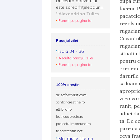
Dulceața adevărului
dupa cum
este sarea înțelepciunii.
facem. P
Alexandrina Tulics
pacatele
Pune-l pe pagina ta
rezolvam
rugaciun
Cuvantul
Pasajul zilei
rugaciun
Isaia 34 - 36
situatia 
Ascultă pasajul zilei
pentru c
Pune-l pe pagina ta
credem c
darurile
sa luam 
100% creștin
aproprie
ariseforchrist.com
vreo vor
cantaricrestine.ro
ranit, p
eBiblia.ro
aduci dar
lectiicuobiecte.ro
ta. De ce
proiectulimpreuna.ro
pare ca 
tanarcrestin.net
ceva fra
Mai multe site-uri