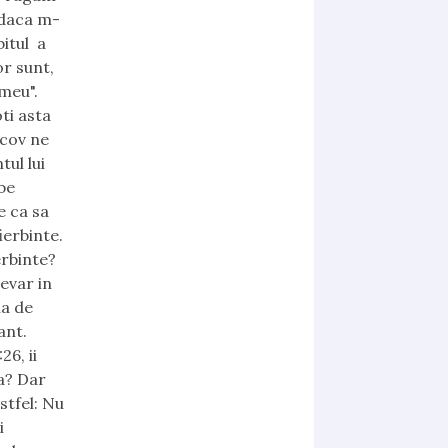
 daca m-
bitul a
or sunt,
 meu".
oti asta
acov ne
tul lui
ibe
e ca sa
ierbinte.
erbinte?
devar in
na de
ant.
26, ii
ra? Dar
stfel: Nu
i