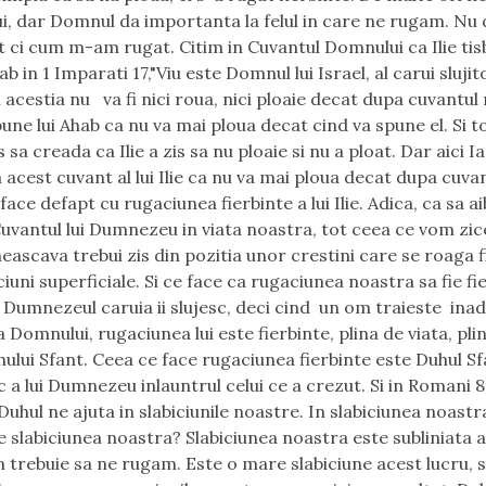
, dar Domnul da importanta la felul in care ne rugam. Nu
 ci cum m-am rugat. Citim in Cuvantul Domnului ca Ilie tis
hab in 1 Imparati 17,"Viu este Domnul lui Israel, al carui slujit
i acestia nu va fi nici roua, nici ploaie decat dupa cuvantul
pune lui Ahab ca nu va mai ploua decat cind va spune el. Si t
sa creada ca Ilie a zis sa nu ploaie si nu a ploat. Dar aici I
 acest cuvant al lui Ilie ca nu va mai ploua decat dupa cuvan
face defapt cu rugaciunea fierbinte a lui Ilie. Adica, ca sa a
uvantul lui Dumnezeu in viata noastra, tot ceea ce vom zic
neascava trebui zis din pozitia unor crestini care se roaga f
iuni superficiale. Si ce face ca rugaciunea noastra sa fie fi
is: Dumnezeul caruia ii slujesc, deci cind un om traieste ina
 Domnului, rugaciunea lui este fierbinte, plina de viata, pli
hului Sfant. Ceea ce face rugaciunea fierbinte este Duhul Sf
 a lui Dumnezeu inlauntrul celui ce a crezut. Si in Romani 8:
 Duhul ne ajuta in slabiciunile noastre. In slabiciunea noast
e slabiciunea noastra? Slabiciunea noastra este subliniata a
 trebuie sa ne rugam. Este o mare slabiciune acest lucru, s