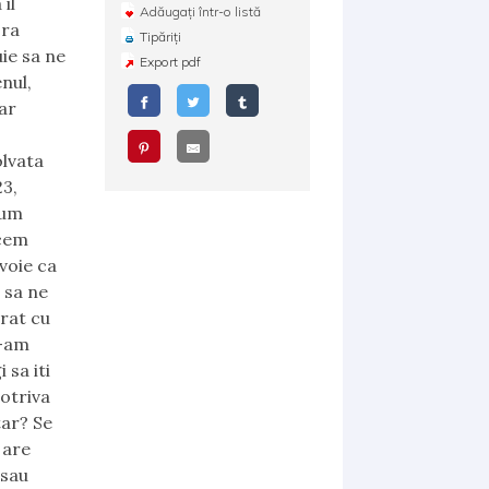
il
Adăugați într-o listă
ora
Tipăriți
uie sa ne
Export pdf
nul,
ar
olvata
23,
cum
ucem
voie ca
 sa ne
rat cu
l-am
 sa iti
potriva
tar? Se
 are
 sau