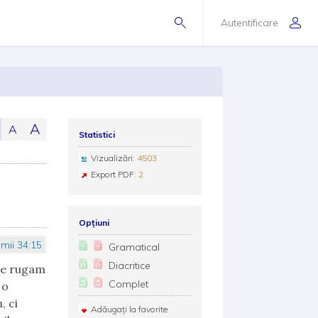
Autentificare
A
A
Statistici
Vizualizări:
4503
Export PDF:
2
Opțiuni
mii 34:15
Gramatical
Diacritice
 ne rugam
Complet
 o
, ci
Adăugați la favorite