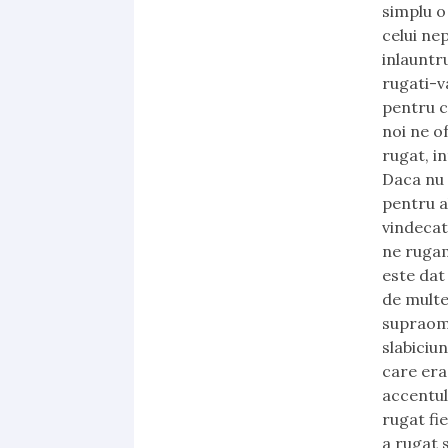
simplu o
celui ne
inlauntru
rugati-va
pentru c
noi ne o
rugat, i
Daca nu s
pentru al
vindecat
ne rugam
este dat
de multe
supraome
slabiciu
care era
accentul 
rugat fie
a rugat 