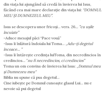
din viața lui ajungând să credă în învierea lui Isus,
făcând cea mai mare declarație din viața lui:
“DOMNUL
MEU ȘI
DUMNEZEUL MEU”.
Isus se descopera unor fricoși... vers. 26
... ”cu ușile
încuiate”
-Aduce mesajul păci “Pace vouă”
-Isus îi înlătură îndoiala lui Toma... „
Adu-ți degetul
încoace... ”
-Isus îi întărește credința luiToma, din necredincios în
credincios... ”
nu fi necredincios, ci credincios”
Toma un om convins de învierea lui Isus: „
Domnul meu
şi Dumnezeu meu"
Biblia nu spune că pus degetul...
Cine iubeşte pe Domnul cunoaşte glasul Lui... nu e
nevoie să pui degetul