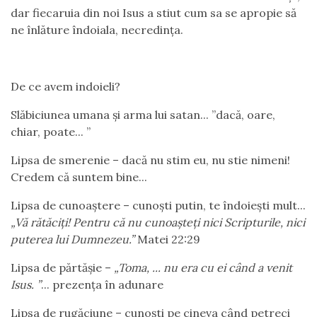
dar fiecaruia din noi Isus a stiut cum sa se apropie să
ne înlăture îndoiala, necredința.
De ce avem indoieli?
Slăbiciunea umana și arma lui satan... ”dacă, oare,
chiar, poate... ”
Lipsa de smerenie – dacă nu stim eu, nu stie nimeni!
Credem că suntem bine...
Lipsa de cunoaștere – cunoști putin, te îndoiești mult...
„
Vă rătăciți! Pentru că nu cunoașteți nici Scripturile, nici
puterea lui Dumnezeu.”
Matei 22:29
Lipsa de părtășie –
„
Toma, ... nu era cu ei când a venit
Isus.
”
... prezența în adunare
Lipsa de rugăciune – cunoști pe cineva când petreci