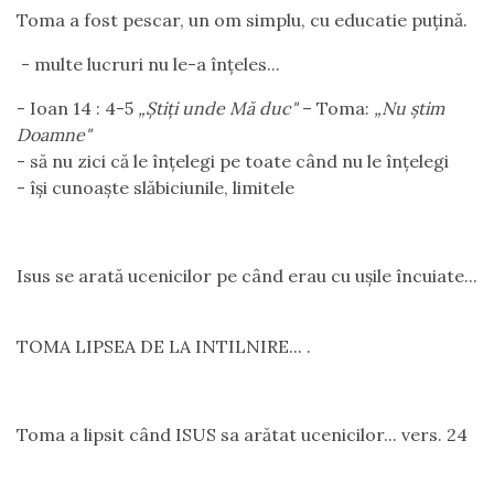
Toma a fost pescar, un om simplu, cu educatie puțină.
- multe lucruri nu le-a înțeles...
- Ioan 14 : 4-5
„Ştiţi unde Mă duc"
– Toma:
„Nu ştim
Doamne"
- să nu zici că le înţelegi pe toate când nu le înţelegi
- îşi cunoaşte slăbiciunile, limitele
Isus se arată ucenicilor pe când erau cu ușile încuiate...
TOMA LIPSEA DE LA INTILNIRE... .
Toma a lipsit când ISUS sa arătat ucenicilor... vers. 24