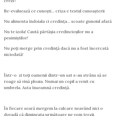
crezi?
Re-evaluează ce cunoști... criza e testul cunoașterii
Nu alimenta îndoiala ci credința... scoate gunoiul afară
Nu te izola! Caută părtășia credincioșilor nu a
pesimiștilor!
Nu poți merge prin credință dacă nu a fost încercată
niciodată!
Într-o zi toți oamenii dintr-un sat s-au strâns să se
roage să vină ploaia. Numai un copil a venit cu
umbrela. Asta înseamnă credință.
În fiecare seară mergem la culcare neavând nici o
dovadă că dimineața următoare ne vom trezii.