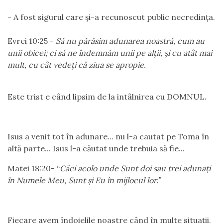
- A fost sigurul care şi-a recunoscut public necredinţa.
Evrei 10:25
-
Să nu părăsim adunarea noastră, cum au
unii obicei; ci să ne îndemnăm unii pe alţii, şi cu atât mai
mult, cu cât vedeţi că ziua se apropie.
Este trist e când lipsim de la intâlnirea cu DOMNUL.
Isus a venit tot în adunare... nu l-a cautat pe Toma în
altă parte... Isus l-a căutat unde trebuia să fie...
Matei 18:20
- “
Căci acolo unde Sunt doi sau trei adunaţi
în Numele Meu, Sunt şi Eu în mijlocul lor.”
Fiecare avem îndoielile noastre când în multe situații,