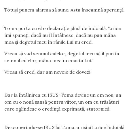
Totuși punem alarma să sune. Asta înseamnă speranță.
Toma purta cu el o declarație plină de îndoială: “orice
îmi spuneți, dacă nu Îl întâlnesc, dacă nu pun mâna
mea și degetul meu în rănile Lui nu cred.
Vreau să vad semnul cuielor, degetul meu să îl pun în
semnul cuielor, mâna mea în coasta Lui.”
Vreau să cred, dar am nevoie de dovezi.
Dar la întâlnirea cu ISUS, Toma devine un om nou, un
om cu o nouă șansă pentru viitor, un om cu trăsături
care oglindesc o credință exprimată, statornică.
Descoperindu-se ISUS lui Toma, a risipit orice îndoială