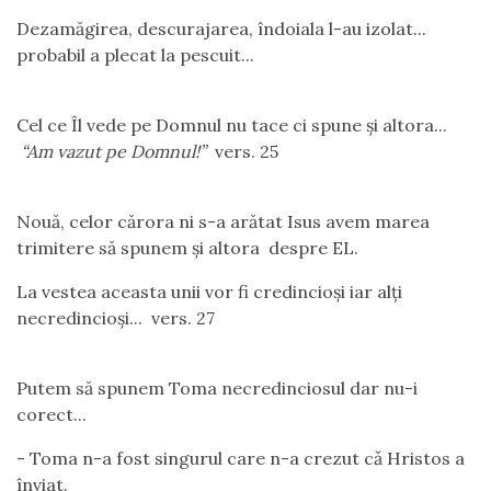
Dezamăgirea, descurajarea, îndoiala l-au izolat...
probabil a plecat la pescuit...
Cel ce Îl vede pe Domnul nu tace ci spune și altora...
“Am vazut pe Domnul!”
vers. 25
Nouă, celor cărora ni s-a arătat Isus avem marea
trimitere să spunem și altora despre EL.
La vestea aceasta unii vor fi credincioși iar alți
necredincioși... vers. 27
Putem să spunem Toma necredinciosul dar nu-i
corect...
- Toma n-a fost singurul care n-a crezut cǎ Hristos a
înviat.