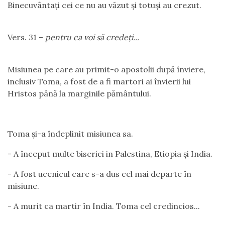
Binecuvântați cei ce nu au văzut și totuși au crezut.
Vers. 31 –
pentru ca voi să credeți...
Misiunea pe care au primit-o apostolii dupǎ înviere,
inclusiv Toma, a fost de a fi martori ai învierii lui
Hristos pânǎ la marginile pǎmântului.
Toma şi-a îndeplinit misiunea sa.
- A început multe biserici in Palestina, Etiopia și India.
- A fost ucenicul care s-a dus cel mai departe în
misiune.
- A murit ca martir în India. Toma cel credincios...