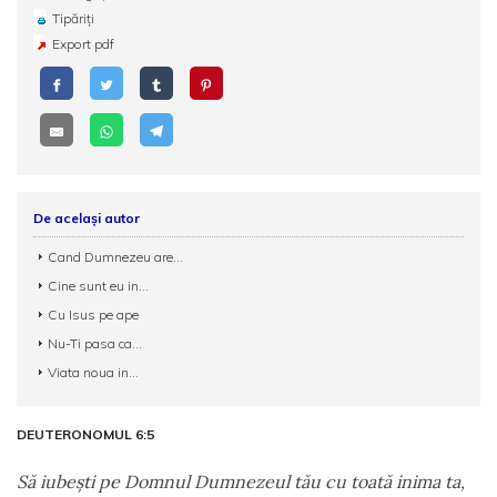
Tipăriți
Export pdf
De același autor
Cand Dumnezeu are...
Cine sunt eu in...
Cu Isus pe ape
Nu-Ti pasa ca...
Viata noua in...
DEUTERONOMUL 6:5
Să iubeşti pe Domnul Dumnezeul tău cu toată inima ta,