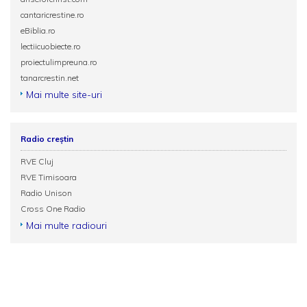
cantaricrestine.ro
eBiblia.ro
lectiicuobiecte.ro
proiectulimpreuna.ro
tanarcrestin.net
Mai multe site-uri
Radio creștin
RVE Cluj
RVE Timisoara
Radio Unison
Cross One Radio
Mai multe radiouri