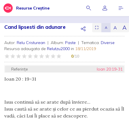
Resurse Creștine
Cand lipsesti din adunare
A
A
⛶
A
Autor:
Relu Cristurean
| Album:
Paste
| Tematica:
Diverse
Resursa adaugata de
Relutzu2000
in
18/11/2019
0
/10
Referințe
Ioan 20:19-31
Ioan 20 : 19-31
Isus continuă să se arate după înviere...
Isus caută să se arate și celor ce au pierdut ocazia să Îl
vadă, căci Lui Îi place să se descopere.