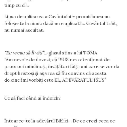
timp cu el...
Lipsa de aplicarea a Cuvântului – promisiunea nu
foloșeste la nimic dacă nu e aplicată... Cuvântul trăit,
nu numai ascultat.
”Eu vreau să Îl văd”
... glasul stins a lui TOMA
”Am nevoie de dovezi, că ISUS m-a atenționat de
prooroci mincinoși, învățători falși, uni care se vor da
drept hristoși și aș vrea să fiu convins că acesta
de cine îmi vorbiți este EL, ADEVĂRATUL ISUS”
Ce să faci când ai îndoieli?
Întoarce-te la adevărul Bibliei... De ce crezi ceea ce