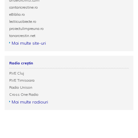
ariseforchrist.com
cantaricrestine.ro
eBiblia.ro
lectiicuobiecte.ro
proiectulimpreuna.ro
tanarcrestin.net
Mai multe site-uri
Radio creștin
RVE Cluj
RVE Timisoara
Radio Unison
Cross One Radio
Mai multe radiouri