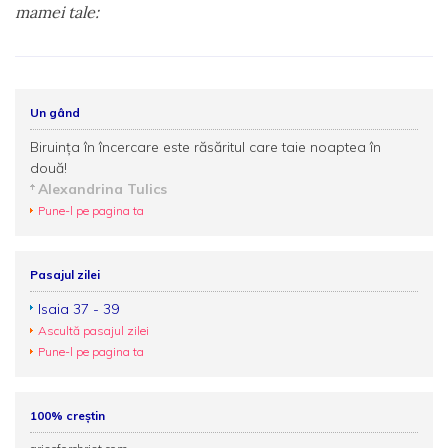
mamei tale:
Un gând
Biruința în încercare este răsăritul care taie noaptea în
două!
Alexandrina Tulics
Pune-l pe pagina ta
Pasajul zilei
Isaia 37 - 39
Ascultă pasajul zilei
Pune-l pe pagina ta
100% creștin