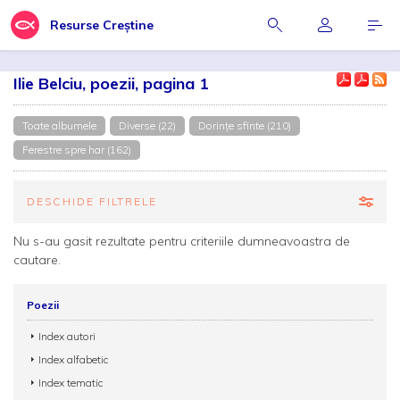
Resurse Creștine
Ilie Belciu, poezii, pagina 1
Toate albumele
Diverse (22)
Dorinţe sfinte (210)
Ferestre spre har (162)
DESCHIDE FILTRELE
Nu s-au gasit rezultate pentru criteriile dumneavoastra de
cautare.
Poezii
Index autori
Index alfabetic
Index tematic