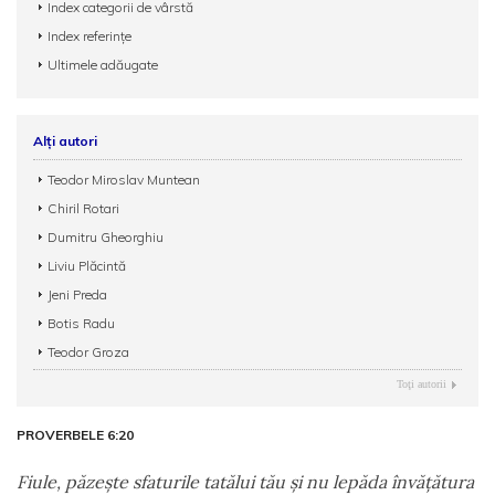
Index categorii de vârstă
Index referințe
Ultimele adăugate
Alți autori
Teodor Miroslav Muntean
Chiril Rotari
Dumitru Gheorghiu
Liviu Plăcintă
Jeni Preda
Botis Radu
Teodor Groza
Toţi autorii
PROVERBELE 6:20
Fiule, păzeşte sfaturile tatălui tău şi nu lepăda învăţătura