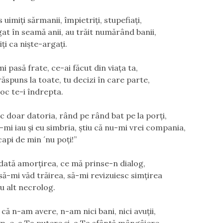
uimiţi sărmanii, împietriţi, stupefiaţi,
at în seamă anii, au trăit numărând banii,
ţi ca nişte-argaţi.
i pasă frate, ce-ai făcut din viaţa ta,
răspuns la toate, tu decizi în care parte,
loc te-i îndrepta.
ac doar datoria, rând pe rând bat pe la porţi,
-mi iau şi eu simbria, ştiu că nu-mi vrei compania,
capi de min ´nu poţi!”
dată amorţirea, ce mă prinse-n dialog,
să-mi văd trăirea, să-mi revizuiesc simţirea
iu alt necrolog.
i că n-am avere, n-am nici bani, nici avuţii,