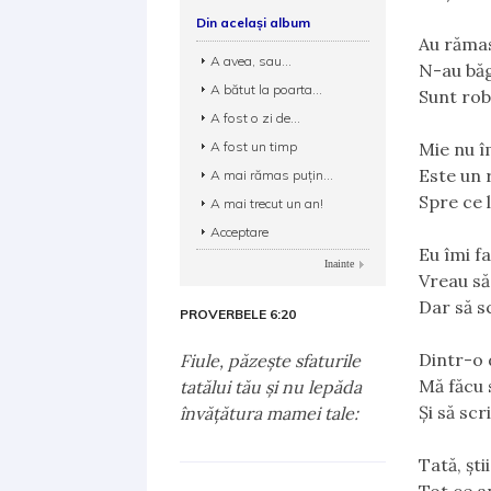
Din același album
Au rămas 
A avea, sau...
N-au băg
A bătut la poarta...
Sunt robi
A fost o zi de...
A fost un timp
Mie nu îm
Este un 
A mai rămas puţin...
Spre ce 
A mai trecut un an!
Acceptare
Eu îmi f
Inainte
Vreau să
Dar să s
PROVERBELE 6:20
Dintr-o 
Fiule, păzeşte sfaturile
Mă făcu 
tatălui tău şi nu lepăda
Şi să scr
învăţătura mamei tale:
Tată, şti