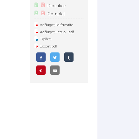
Diacritice
Complet
Adăugați la favorite
Adăugați într-o listă
Tipăriți
Export pdf