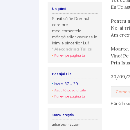
Tot ce a
Eu Te aşt
Un gând
Slavit să fie Domnul
Pentru mi
care are
Ne-ai tr
medicamentele
Am crezu
mângăierilor ascunse în
inimile sincerilor Lui!
Moarte, 
Alexandrina Tulics
Vino! Pe
Pune-l pe pagina ta
Prin Isus
Pasajul zilei
30/09/2
Isaia 37 - 39
Ascultă pasajul zilei
Coment
Pune-l pe pagina ta
Până în a
100% creștin
ariseforchrist.com