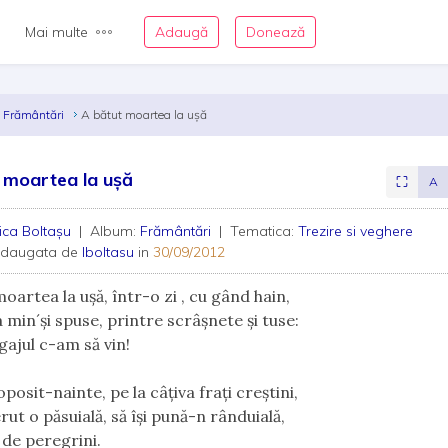
Mai multe
Adaugă
Donează
Frământări
A bătut moartea la uşă
 moartea la uşă
⛶
A
ica Boltaşu
| Album:
Frământări
| Tematica:
Trezire si veghere
adaugata de
lboltasu
in
30/09/2012
oartea la uşă, într-o zi , cu gând hain,
la min´şi spuse, printre scrâşnete şi tuse:
gajul c-am să vin!
osit-nainte, pe la câţiva fraţi creştini,
ut o păsuială, să îşi pună-n rânduială,
 de peregrini.