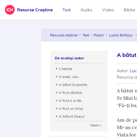
Resurse Creștine
Text
Audio
Video
Biblia
Resurse creștine
Text
Poezii
Lucica Boltaşu
A bătut
De același autor
1 Martie
Autor:
Luc
A avea, sau...
Resursa 
A bătut la poarta...
A bătut m
A fost cândva
Se hlizi 
A fost o zi de...
“Fă-ţi ba
A fost un timp
A înflorit liliacul
Am de pop
Inainte
Mi-au cer
Viaţa lor