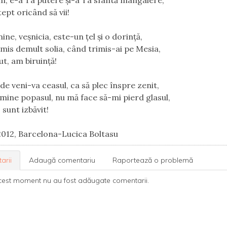
m, e-a Ta putere şi-a Ta sfântă mângâiere,
ept oricând să vii!
ne, veşnicia, este-un ţel şi o dorinţă,
imis demult solia, când trimis-ai pe Mesia,
t, am biruinţă!
de veni-va ceasul, ca să plec înspre zenit,
 mine popasul, nu mă face să-mi pierd glasul,
 sunt izbăvit!
012, Barcelona-Lucica Boltasu
arii
Adaugă comentariu
Raportează o problemă
cest moment nu au fost adăugate comentarii.