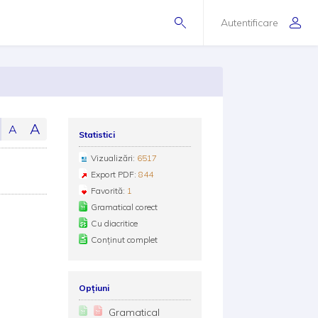
Autentificare
A
A
Statistici
Vizualizări:
6517
Export PDF:
844
Favorită:
1
Gramatical corect
Cu diacritice
Conținut complet
Opțiuni
Gramatical