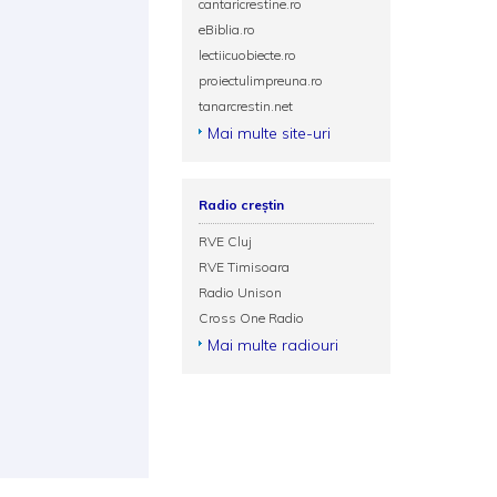
cantaricrestine.ro
eBiblia.ro
lectiicuobiecte.ro
proiectulimpreuna.ro
tanarcrestin.net
Mai multe site-uri
Radio creștin
RVE Cluj
RVE Timisoara
Radio Unison
Cross One Radio
Mai multe radiouri