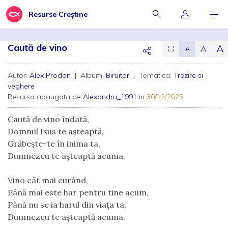
Resurse Creștine
Caută de vino
A
A
⛶
A
Autor:
Alex Prodan
| Album:
Biruitor
| Tematica:
Trezire si
veghere
Resursa adaugata de
Alexandru_1991
in
30/12/2025
Caută de vino îndată,
Domnul Isus te așteaptă,
Grăbește-te în inima ta,
Dumnezeu te așteaptă acuma.
Vino cât mai curând,
Până mai este har pentru tine acum,
Până nu se ia harul din viața ta,
Dumnezeu te așteaptă acuma.