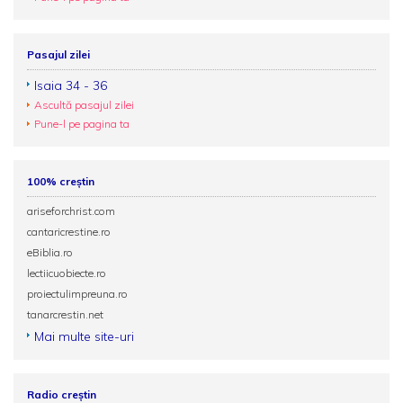
Pasajul zilei
Isaia 34 - 36
Ascultă pasajul zilei
Pune-l pe pagina ta
100% creștin
ariseforchrist.com
cantaricrestine.ro
eBiblia.ro
lectiicuobiecte.ro
proiectulimpreuna.ro
tanarcrestin.net
Mai multe site-uri
Radio creștin