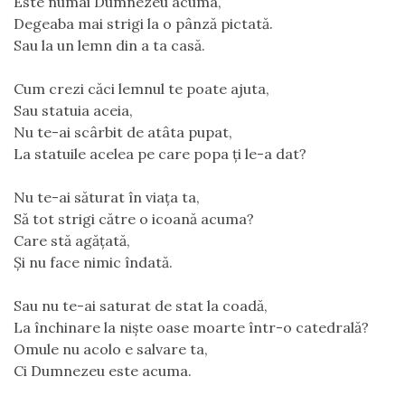
Este numai Dumnezeu acuma,
Degeaba mai strigi la o pânză pictată.
Sau la un lemn din a ta casă.
Cum crezi căci lemnul te poate ajuta,
Sau statuia aceia,
Nu te-ai scârbit de atâta pupat,
La statuile acelea pe care popa ți le-a dat?
Nu te-ai săturat în viața ta,
Să tot strigi către o icoană acuma?
Care stă agățată,
Și nu face nimic îndată.
Sau nu te-ai saturat de stat la coadă,
La închinare la niște oase moarte într-o catedrală?
Omule nu acolo e salvare ta,
Ci Dumnezeu este acuma.