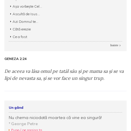
Așa vorbește Cel...
Ascultă de Isus...
Azi Domnul te...
Câtă erezie
Ce a fost
Inainte
GENEZA 2:24
De aceea va lăsa omul pe tatăl său şi pe mama sa şi se va
lipi de nevasta sa, şi se vor face un singur trup.
Un gând
Nu chema niciodată moartea că vine ea singură!
George Petre
Pune-l pe pagina ta