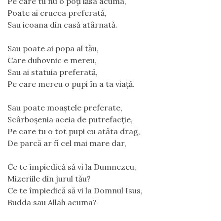
Pe care tu nu o poți lăsa acuma,
Poate ai crucea preferată,
Sau icoana din casă atârnată.
Sau poate ai popa al tău,
Care duhovnic e mereu,
Sau ai statuia preferată,
Pe care mereu o pupi în a ta viață.
Sau poate moaștele preferate,
Scârboșenia aceia de putrefacție,
Pe care tu o tot pupi cu atâta drag,
De parcă ar fi cel mai mare dar,
Ce te împiedică să vi la Dumnezeu,
Mizeriile din jurul tău?
Ce te împiedică să vi la Domnul Isus,
Budda sau Allah acuma?