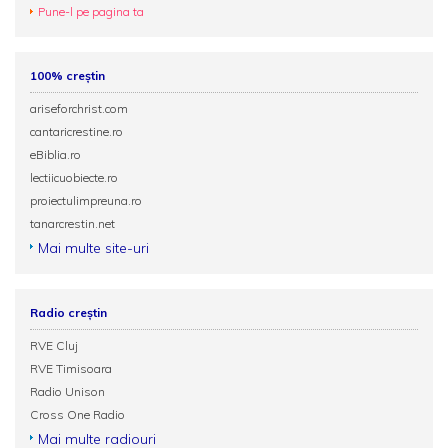
Pune-l pe pagina ta
100% creștin
ariseforchrist.com
cantaricrestine.ro
eBiblia.ro
lectiicuobiecte.ro
proiectulimpreuna.ro
tanarcrestin.net
Mai multe site-uri
Radio creștin
RVE Cluj
RVE Timisoara
Radio Unison
Cross One Radio
Mai multe radiouri