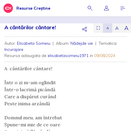
Resurse Creștine
A cântărilor cântare!
A
A
⛶
A
Autor:
Elisabeta Someiu
| Album:
Nădejde vie
| Tematica:
Incurajare
Resursa adaugata de
elisabetasomeiu1971
in
09/08/2024
A  cântărilor cântare!
Într o zi m-am oglindit
Într-o lacrimă picândă
Care a dispărut curând
Peste inima arzândă
Domnul meu, am întrebat
Spune-mi mie de ce oare