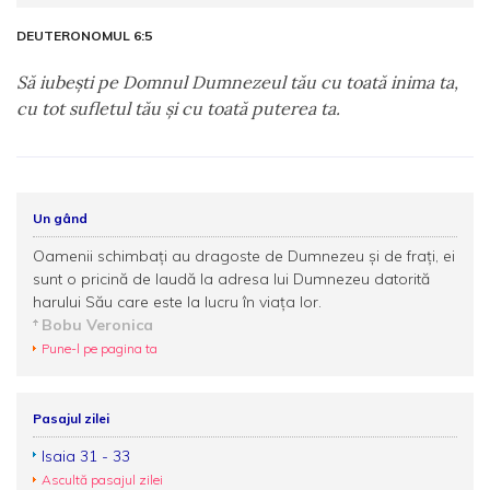
DEUTERONOMUL 6:5
Să iubeşti pe Domnul Dumnezeul tău cu toată inima ta,
cu tot sufletul tău şi cu toată puterea ta.
Un gând
Oamenii schimbați au dragoste de Dumnezeu și de frați, ei
sunt o pricină de laudă la adresa lui Dumnezeu datorită
harului Său care este la lucru în viața lor.
Bobu Veronica
Pune-l pe pagina ta
Pasajul zilei
Isaia 31 - 33
Ascultă pasajul zilei