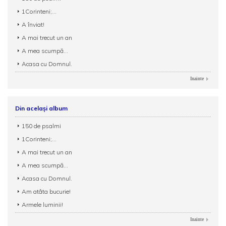
1Corinteni;...
A înviat!
A mai trecut un an
A mea scumpă...
Acasa cu Domnul.
Inainte
Din același album
150 de psalmi
1Corinteni;...
A mai trecut un an
A mea scumpă...
Acasa cu Domnul.
Am atâta bucurie!
Armele luminii!
Inainte