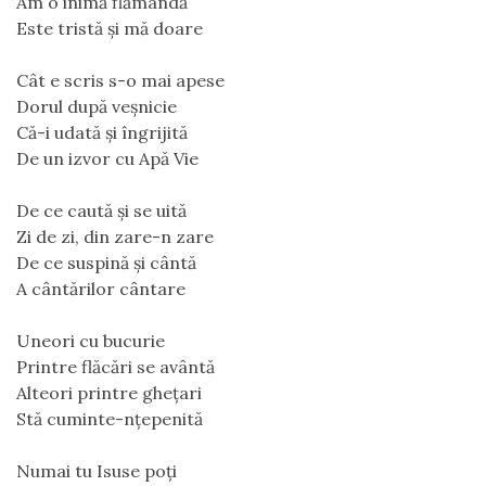
Am o inimă flămândă
Este tristă și mă doare
Cât e scris s-o mai apese
Dorul după veșnicie
Că-i udată și îngrijită
De un izvor cu Apă Vie
De ce caută și se uită
Zi de zi, din zare-n zare
De ce suspină și cântă
A cântărilor cântare
Uneori cu bucurie
Printre flăcări se avântă
Alteori printre ghețari
Stă cuminte-nțepenită
Numai tu Isuse poți