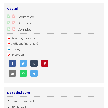
Opțiuni
Gramatical
Diacritice
Complet
Adăugați la favorite
Adăugați într-o listă
Tipăriți
Export pdf
De același autor
1 iunie ,Doamne Te...
150 de psalmi