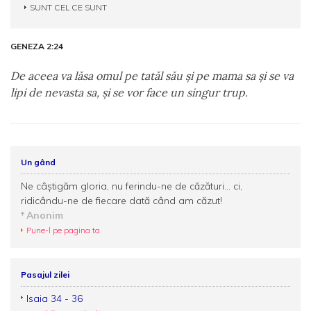
SUNT CEL CE SUNT
GENEZA 2:24
De aceea va lăsa omul pe tatăl său şi pe mama sa şi se va
lipi de nevasta sa, şi se vor face un singur trup.
Un gând
Ne câştigăm gloria, nu ferindu-ne de căzături... ci,
ridicându-ne de fiecare dată când am căzut!
Anonim
Pune-l pe pagina ta
Pasajul zilei
Isaia 34 - 36