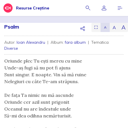
Resurse Creștine
Psalm
A
A
⛶
A
Autor:
Ioan Alexandru
| Album:
fara album
| Tematica:
Diverse
Oriunde plec Tu eşti mereu cu mine
Unde-aş fugi să nu pot fi ajuns
Sunt singur. E noapte. Vin să mă ruine
Nelegiuri cu câte Te-am străpuns.
De faţa Ta nimic nu mă ascunde
Oriunde cer azil sunt prigonit
Oceanul nu are îndestule unde
Să-mi dea odihna nemărturisit.