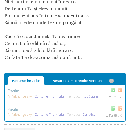
Nici lacrimile nu mă mai încearcă
De teama Ta şi ele-au amuţit
Poruncă-ai pus în toate să mă-ntoarcă
Să mă predea unde te-am pângărit.
Ştiu că o faci din mila Ta cea mare
Ce nu Îţi dă odihnă să mă uiţi
Să-mi treacă zilele fără lucrare
Cu faţa Ta de-acuma mă confrunţi.
Resurse inrudite
Resurse similare/alte versiuni
Psalm
A. Arkhangelsky
|
Cantarile Triumfului
| Tematica:
Rugăciune
Cântec
Psalm
A. Arkhangelsky
|
Cantarile Triumfului
| Tematica:
Cor Mixt
Partitură