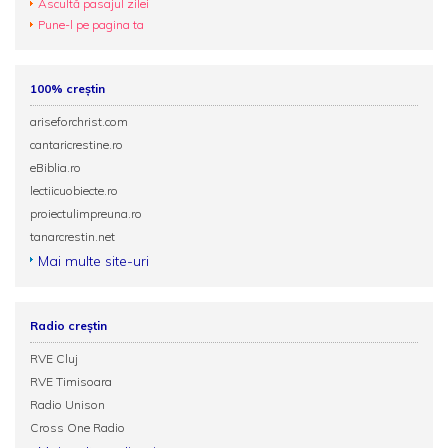
Ascultă pasajul zilei
Pune-l pe pagina ta
100% creștin
ariseforchrist.com
cantaricrestine.ro
eBiblia.ro
lectiicuobiecte.ro
proiectulimpreuna.ro
tanarcrestin.net
Mai multe site-uri
Radio creștin
RVE Cluj
RVE Timisoara
Radio Unison
Cross One Radio