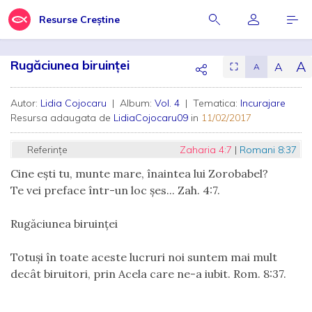
Resurse Creștine
Rugăciunea biruinței
A
A
⛶
A
Autor:
Lidia Cojocaru
| Album:
Vol. 4
| Tematica:
Incurajare
Resursa adaugata de
LidiaCojocaru09
in
11/02/2017
Referințe
Zaharia 4:7
|
Romani 8:37
Cine eşti tu, munte mare, înaintea lui Zorobabel?
Te vei preface într-un loc şes... Zah. 4:7.
Rugăciunea biruinței
Totuși în toate aceste lucruri noi suntem mai mult
decât biruitori, prin Acela care ne-a iubit. Rom. 8:37.