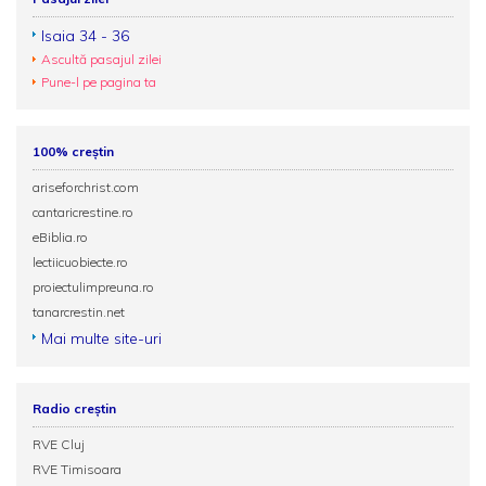
Isaia 34 - 36
Ascultă pasajul zilei
Pune-l pe pagina ta
100% creștin
ariseforchrist.com
cantaricrestine.ro
eBiblia.ro
lectiicuobiecte.ro
proiectulimpreuna.ro
tanarcrestin.net
Mai multe site-uri
Radio creștin
RVE Cluj
RVE Timisoara