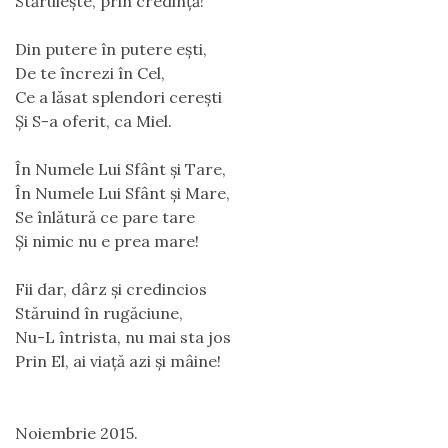
Stăruiește, prin credință!
Din putere în putere ești,
De te încrezi în Cel,
Ce a lăsat splendori cerești
Și S-a oferit, ca Miel.
În Numele Lui Sfânt și Tare,
În Numele Lui Sfânt și Mare,
Se înlătură ce pare tare
Și nimic nu e prea mare!
Fii dar, dârz și credincios
Stăruind în rugăciune,
Nu-L întrista, nu mai sta jos
Prin El, ai viață azi şi mâine!
Noiembrie 2015. 