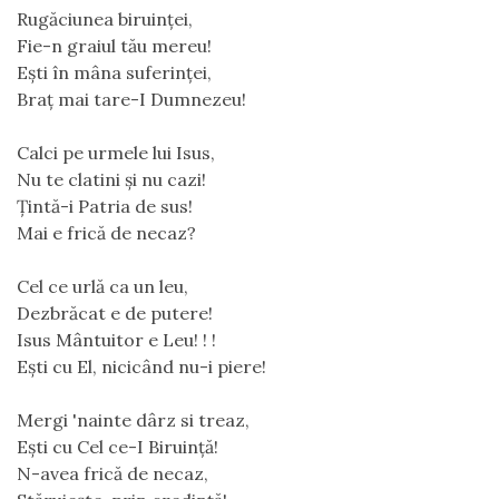
Rugăciunea biruinței,
Fie-n graiul tău mereu!
Ești în mâna suferinței,
Braț mai tare-I Dumnezeu!
Calci pe urmele lui Isus,
Nu te clatini și nu cazi!
Țintă-i Patria de sus!
Mai e frică de necaz?
Cel ce urlă ca un leu,
Dezbrăcat e de putere!
Isus Mântuitor e Leu! ! !
Ești cu El, nicicând nu-i piere!
Mergi 'nainte dârz si treaz,
Ești cu Cel ce-I Biruință!
N-avea frică de necaz,