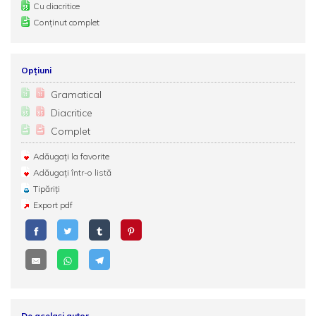
Cu diacritice
Conținut complet
Opțiuni
Gramatical
Diacritice
Complet
Adăugați la favorite
Adăugați într-o listă
Tipăriți
Export pdf
De același autor