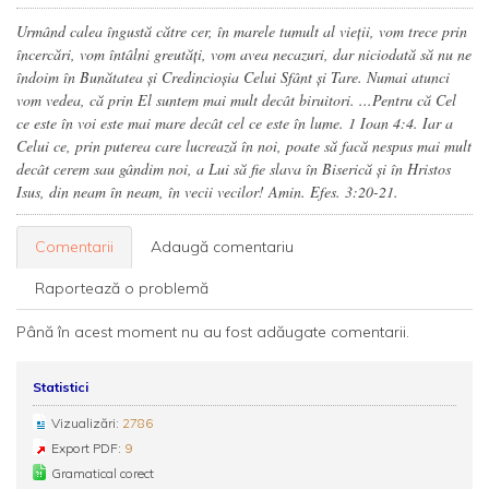
Urmând calea îngustă către cer, în marele tumult al vieții, vom trece prin
încercări, vom întâlni greutăți, vom avea necazuri, dar niciodată să nu ne
îndoim în Bunătatea și Credincioșia Celui Sfânt și Tare. Numai atunci
vom vedea, că prin El suntem mai mult decât biruitori. ...Pentru că Cel
ce este în voi este mai mare decât cel ce este în lume. 1 Ioan 4:4. Iar a
Celui ce, prin puterea care lucrează în noi, poate să facă nespus mai mult
decât cerem sau gândim noi, a Lui să fie slava în Biserică şi în Hristos
Isus, din neam în neam, în vecii vecilor! Amin. Efes. 3:20-21.
Comentarii
Adaugă comentariu
Raportează o problemă
Până în acest moment nu au fost adăugate comentarii.
Statistici
Vizualizări:
2786
Export PDF:
9
Gramatical corect