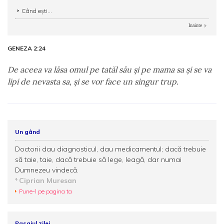
Când ești...
Inainte
GENEZA 2:24
De aceea va lăsa omul pe tatăl său şi pe mama sa şi se va
lipi de nevasta sa, şi se vor face un singur trup.
Un gând
Doctorii dau diagnosticul, dau medicamentul; dacă trebuie
să taie, taie, dacă trebuie să lege, leagă, dar numai
Dumnezeu vindecă.
Ciprian Muresan
Pune-l pe pagina ta
Pasajul zilei