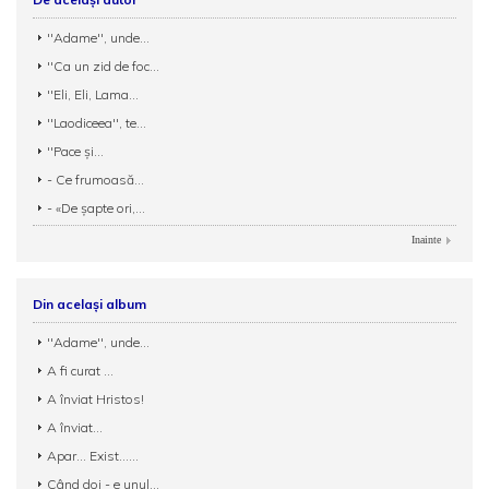
''Adame'', unde...
''Ca un zid de foc...
''Eli, Eli, Lama...
''Laodiceea'', te...
''Pace și...
- Ce frumoasă...
- «De șapte ori,...
Inainte
Din același album
''Adame'', unde...
A fi curat ...
A înviat Hristos!
A înviat...
Apar... Exist......
Când doi - e unul...