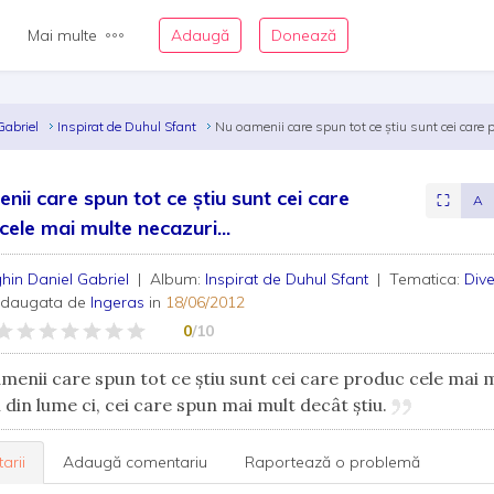
Mai multe
Adaugă
Donează
Gabriel
Inspirat de Duhul Sfant
Nu oamenii care spun tot ce ştiu sunt cei care 
nii care spun tot ce ştiu sunt cei care
⛶
A
cele mai multe necazuri...
hin Daniel Gabriel
| Album:
Inspirat de Duhul Sfant
| Tematica:
Div
adaugata de
Ingeras
in
18/06/2012
0
/10
enii care spun tot ce ştiu sunt cei care produc cele mai 
 din lume ci, cei care spun mai mult decât ştiu.
arii
Adaugă comentariu
Raportează o problemă