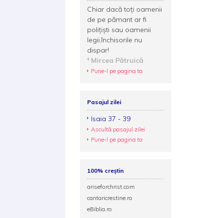
Chiar dacă toţi oamenii
de pe pămant ar fi
poliţişti sau oamenii
legii,închisorile nu
dispar!
Mircea Pătruică
Pune-l pe pagina ta
Pasajul zilei
Isaia 37 - 39
Ascultă pasajul zilei
Pune-l pe pagina ta
100% creștin
ariseforchrist.com
cantaricrestine.ro
eBiblia.ro