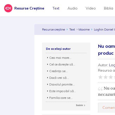
Resurse Creștine
Text
Audio
Video
Biblia
Resurse creștine
Text
Maxime
Loghin Daniel 
Nu oame
De același autor
produc 
Cea mai mare...
Cel ce doreşte să...
Autor:
Log
Resursa 
Credinţa se...
Dacă vrei să...
Diavolul promite...
Nu oam
Este imposibil să...
necazuri
Familia care se...
Inainte
Coment