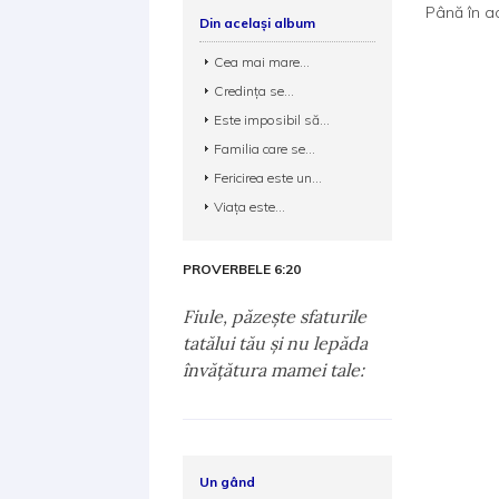
Până în a
Din același album
Cea mai mare...
Credinţa se...
Este imposibil să...
Familia care se...
Fericirea este un...
Viaţa este...
PROVERBELE 6:20
Fiule, păzeşte sfaturile
tatălui tău şi nu lepăda
învăţătura mamei tale:
Un gând