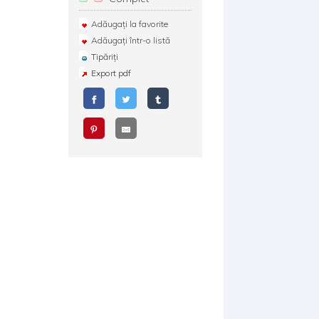
Adăugați la favorite
Adăugați într-o listă
Tipăriți
Export pdf