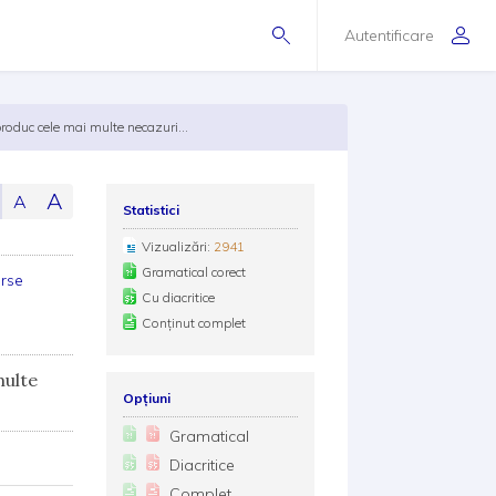
Autentificare
produc cele mai multe necazuri...
A
A
Statistici
Vizualizări:
2941
Gramatical corect
erse
Cu diacritice
Conținut complet
multe
Opțiuni
Gramatical
Diacritice
Complet