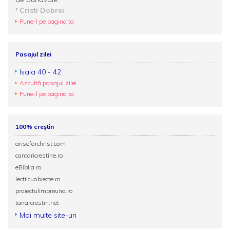
Cristi Dobrei
Pune-l pe pagina ta
Pasajul zilei
Isaia 40 - 42
Ascultă pasajul zilei
Pune-l pe pagina ta
100% creștin
ariseforchrist.com
cantaricrestine.ro
eBiblia.ro
lectiicuobiecte.ro
proiectulimpreuna.ro
tanarcrestin.net
Mai multe site-uri