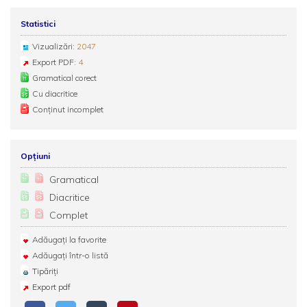
Statistici
Vizualizări:
2047
Export PDF:
4
Gramatical corect
Cu diacritice
Conținut incomplet
Opțiuni
Gramatical
Diacritice
Complet
Adăugați la favorite
Adăugați într-o listă
Tipăriți
Export pdf