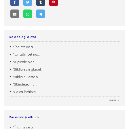
De același autor
" Înainte de a...
" Un zâmbet nu...
"A pierde planul...
"Biblia este glasul...
"Biblia nu este o...
"Blândeţea nu...
"Calea întâlnirii...
Inainte
Din același album
" Înainte de a...