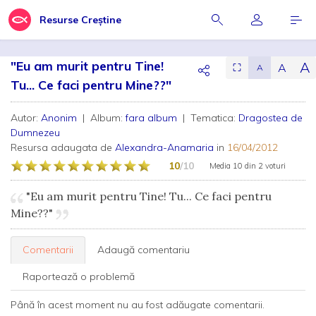
Resurse Creștine
"Eu am murit pentru Tine!
A
A
⛶
A
Tu... Ce faci pentru Mine??"
Autor:
Anonim
| Album:
fara album
| Tematica:
Dragostea de
Dumnezeu
Resursa adaugata de
Alexandra-Anamaria
in
16/04/2012
10
/10
Media
10
din
2 voturi
"Eu am murit pentru Tine! Tu... Ce faci pentru
Mine??"
Comentarii
Adaugă comentariu
Raportează o problemă
Până în acest moment nu au fost adăugate comentarii.