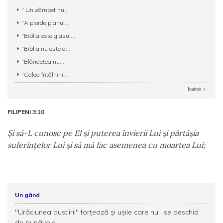
" Un zâmbet nu...
"A pierde planul...
"Biblia este glasul...
"Biblia nu este o...
"Blândeţea nu...
"Calea întâlnirii...
Inainte
FILIPENI 3:10
Şi să-L cunosc pe El şi puterea învierii Lui şi părtăşia
suferinţelor Lui şi să mă fac asemenea cu moartea Lui;
Un gând
"Urâciunea pustiirii" forţeazã şi uşile care nu i se deschid
de bunãvoie.