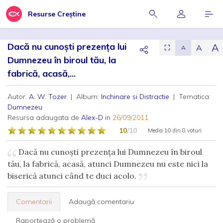
Resurse Creștine
Dacă nu cunoşti prezenţa lui
A
A
⛶
A
Dumnezeu în biroul tău, la
fabrică, acasă,...
Autor:
A. W. Tozer
| Album:
Inchinare si Distractie
| Tematica:
Dumnezeu
Resursa adaugata de
Alex-D
in
26/09/2011
10
/10
Media
10
din
8 voturi
Dacă nu cunoşti prezenţa lui Dumnezeu în biroul
tău, la fabrică, acasă, atunci Dumnezeu nu este nici la
biserică atunci când te duci acolo.
Comentarii
Adaugă comentariu
Raportează o problemă