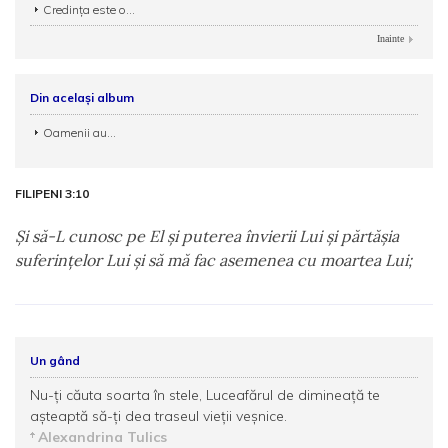
Credinţa este o...
Inainte
Din același album
Oamenii au...
FILIPENI 3:10
Şi să-L cunosc pe El şi puterea învierii Lui şi părtăşia
suferinţelor Lui şi să mă fac asemenea cu moartea Lui;
Un gând
Nu-ți căuta soarta în stele, Luceafărul de dimineață te
așteaptă să-ți dea traseul vieții veșnice.
Alexandrina Tulics