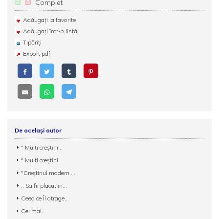
Complet
Adăugați la favorite
Adăugați într-o listă
Tipăriți
Export pdf
De același autor
" Mulţi creştini...
" Mulţi creştini...
"Creştinul modern,...
,, Sa fii placut in...
Ceea ce Îl atrage...
Cel mai...