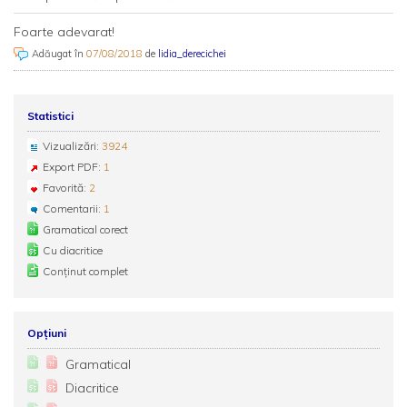
Foarte adevarat!
Adăugat în
07/08/2018
de
lidia_derecichei
Statistici
Vizualizări:
3924
Export PDF:
1
Favorită:
2
Comentarii:
1
Gramatical corect
Cu diacritice
Conținut complet
Opțiuni
Gramatical
Diacritice