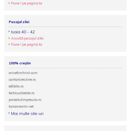
Pune-l pe pagina ta
Pasajul zilei
Isaia 40 - 42
Ascultă pasajul zilei
Pune-l pe pagina ta
100% creștin
ariseforchrist.com
cantaricrestine.ro
eBiblia.ro
lectiicuobiecte.ro
proiectulimpreuna.ro
tanarcrestin.net
Mai multe site-uri