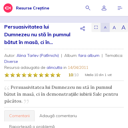
Resurse Creștine
Persuasivitatea lui
A
A
⛶
A
Dumnezeu nu stă în pumnul
bătut în masă, ci în...
Autor:
Alina Tarlev (Patîrnichi)
| Album:
fara album
| Tematica:
Diverse
Resursa adaugata de
alincutta
in
14/04/2011
10
/10
Media
10
din
1 vot
Persuasivitatea lui Dumnezeu nu stă în pumnul
bătut în masă, ci în demonstrațiile iubirii Sale pentru
păcătos.
Comentarii
Adaugă comentariu
Raportează o problemă