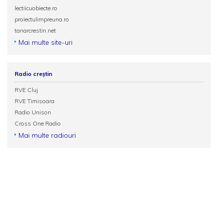
lectiicuobiecte.ro
proiectulimpreuna.ro
tanarcrestin.net
Mai multe site-uri
Radio creștin
RVE Cluj
RVE Timisoara
Radio Unison
Cross One Radio
Mai multe radiouri