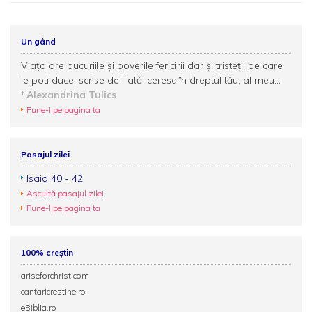
Un gând
Viața are bucuriile și poverile fericirii dar şi tristeţii pe care
le poti duce, scrise de Tatăl ceresc în dreptul tău, al meu...
Alexandrina Tulics
Pune-l pe pagina ta
Pasajul zilei
Isaia 40 - 42
Ascultă pasajul zilei
Pune-l pe pagina ta
100% creștin
ariseforchrist.com
cantaricrestine.ro
eBiblia.ro