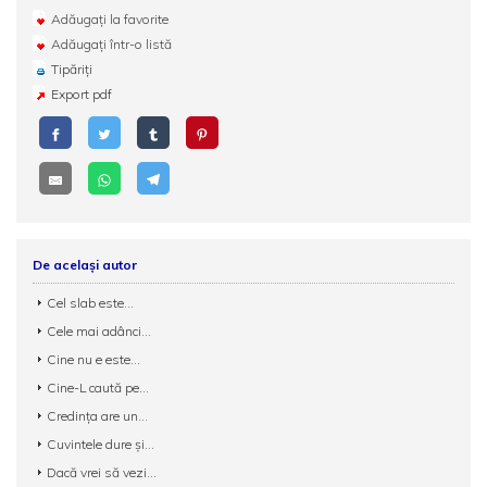
Adăugați la favorite
Adăugați într-o listă
Tipăriți
Export pdf
De același autor
Cel slab este...
Cele mai adânci...
Cine nu e este...
Cine-L caută pe...
Credinţa are un...
Cuvintele dure şi...
Dacă vrei să vezi...