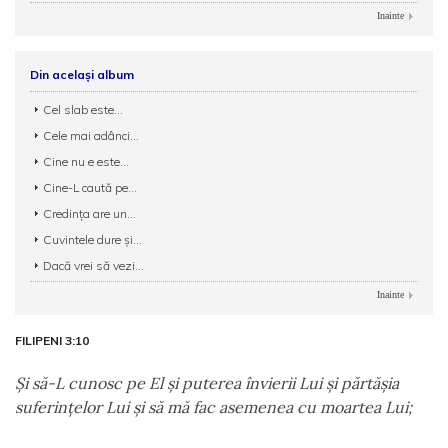
Inainte
Din același album
Cel slab este...
Cele mai adânci...
Cine nu e este...
Cine-L caută pe...
Credinţa are un...
Cuvintele dure şi...
Dacă vrei să vezi...
Inainte
FILIPENI 3:10
Şi să-L cunosc pe El şi puterea învierii Lui şi părtăşia
suferinţelor Lui şi să mă fac asemenea cu moartea Lui;