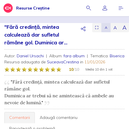
Resurse Creștine
"Fără credință, mintea
A
A
⛶
A
calculează dar sufletul
rămâne gol. Duminica ar...
Autor:
Daniel Ursachi
| Album:
fara album
| Tematica:
Biserica
Resursa adaugata de
SuceavaCrestina
in
11/01/2026
10
/10
Media
10
din
1 vot
"Fără credință, mintea calculează dar sufletul
rămâne gol.
Duminica ar trebui să ne amintească că ambele au
nevoie de lumină."
Comentarii
Adaugă comentariu
Raportează o problemă