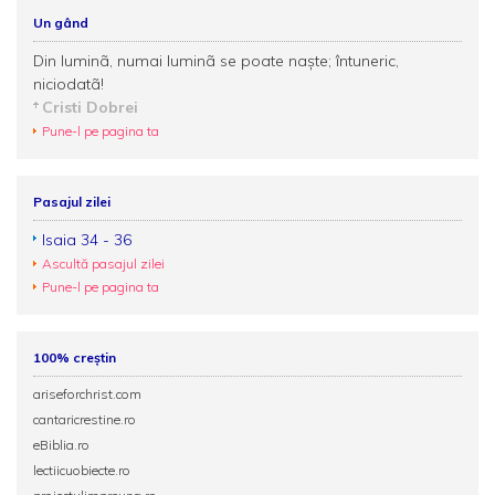
Un gând
Din luminã, numai luminã se poate naşte; întuneric,
niciodatã!
Cristi Dobrei
Pune-l pe pagina ta
Pasajul zilei
Isaia 34 - 36
Ascultă pasajul zilei
Pune-l pe pagina ta
100% creștin
ariseforchrist.com
cantaricrestine.ro
eBiblia.ro
lectiicuobiecte.ro