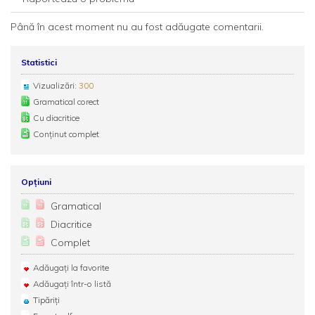
Până în acest moment nu au fost adăugate comentarii.
Statistici
Vizualizări:
300
Gramatical corect
Cu diacritice
Conținut complet
Opțiuni
Gramatical
Diacritice
Complet
Adăugați la favorite
Adăugați într-o listă
Tipăriți