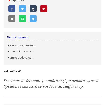
Export pdf
De același autor
Ceasul se roteste...
Triumfătorii eroii...
„Binele adevărat...
GENEZA 2:24
De aceea va lăsa omul pe tatăl său şi pe mama sa şi se va
lipi de nevasta sa, şi se vor face un singur trup.