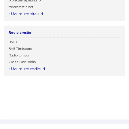
proiectulimpreuna.ro
tanarcrestin.net
Mai multe site-uri
Radio creștin
RVE Cluj
RVE Timisoara
Radio Unison
Cross One Radio
Mai multe radiouri
Termeni și condiții