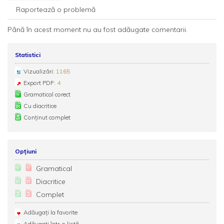
Raportează o problemă
Până în acest moment nu au fost adăugate comentarii.
Statistici
Vizualizări:
1165
Export PDF:
4
Gramatical corect
Cu diacritice
Conținut complet
Opțiuni
Gramatical
Diacritice
Complet
Adăugați la favorite
Adăugați într-o listă