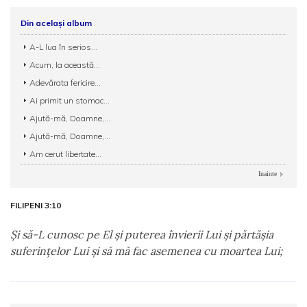
Din același album
A-L lua în serios...
Acum, la această...
Adevărata fericire...
Ai primit un stomac...
Ajută-mă, Doamne,...
Ajută-mă, Doamne,...
Am cerut libertate...
Inainte
FILIPENI 3:10
Şi să-L cunosc pe El şi puterea învierii Lui şi părtăşia
suferinţelor Lui şi să mă fac asemenea cu moartea Lui;