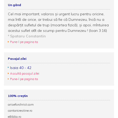
Un gând
Cel mai important, valoros şi urgent lucru pentru oricine,
mai întîi de orice, ar trebui să fie că Dumnezeu, încă nu a
despărţit sufletul de trup (moartea fizică), şi apoi, mîntuirea
acestui suflet atît de scump pentru Dumnezeu ! (Ioan 3:16)
Spataru Constantin
Pune-l pe pagina ta
Pasajul zilei
Isaia 40 - 42
Ascultă pasajul zilei
Pune-l pe pagina ta
100% creștin
ariseforchrist.com
cantaricrestine.ro
eBiblia.ro