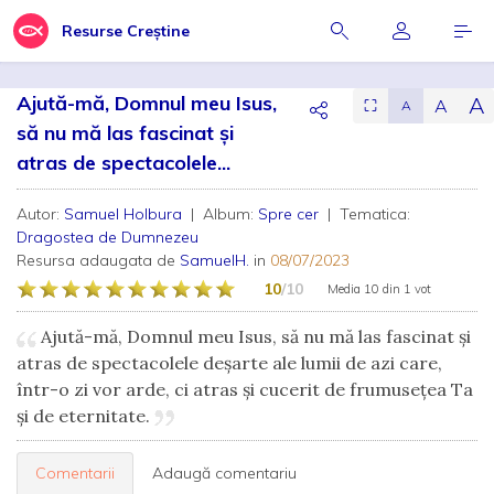
Resurse Creștine
Ajută-mă, Domnul meu Isus,
A
A
⛶
A
să nu mă las fascinat și
atras de spectacolele...
Autor:
Samuel Holbura
| Album:
Spre cer
| Tematica:
Dragostea de Dumnezeu
Resursa adaugata de
SamuelH.
in
08/07/2023
10
/10
Media
10
din
1 vot
Ajută-mă, Domnul meu Isus, să nu mă las fascinat și
atras de spectacolele deșarte ale lumii de azi care,
într-o zi vor arde, ci atras și cucerit de frumusețea Ta
și de eternitate.
Comentarii
Adaugă comentariu