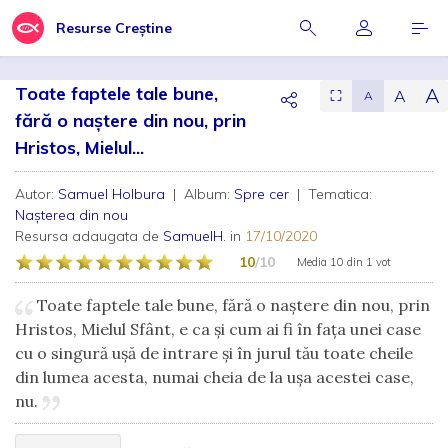
Resurse Creștine
Toate faptele tale bune,
A
A
⛶
A
fără o naștere din nou, prin
Hristos, Mielul...
Autor:
Samuel Holbura
| Album:
Spre cer
| Tematica:
Nașterea din nou
Resursa adaugata de
SamuelH.
in
17/10/2020
10
/10
Media
10
din
1 vot
Toate faptele tale bune, fără o naștere din nou, prin
Hristos, Mielul Sfânt, e ca și cum ai fi în fața unei case
cu o singură ușă de intrare și în jurul tău toate cheile
din lumea acesta, numai cheia de la ușa acestei case,
nu.