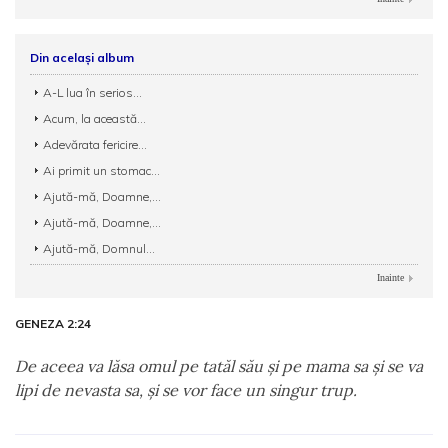
Din același album
A-L lua în serios...
Acum, la această...
Adevărata fericire...
Ai primit un stomac...
Ajută-mă, Doamne,...
Ajută-mă, Doamne,...
Ajută-mă, Domnul...
Inainte
GENEZA 2:24
De aceea va lăsa omul pe tatăl său şi pe mama sa şi se va
lipi de nevasta sa, şi se vor face un singur trup.