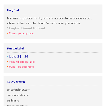
Un gând
Nimeni nu poate minţi, nimeni nu poate ascunde ceva…
atunci când se uită direct în ochii unei persoane.
Loghin Daniel Gabriel
Pune-l pe pagina ta
Pasajul zilei
Isaia 34 - 36
Ascultă pasajul zilei
Pune-l pe pagina ta
100% creștin
ariseforchrist.com
cantaricrestine.ro
eBiblia.ro
lectiicuobiecte.ro