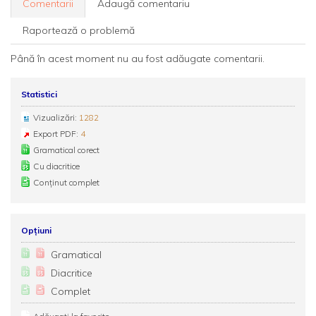
Comentarii
Adaugă comentariu
Raportează o problemă
Până în acest moment nu au fost adăugate comentarii.
Statistici
Vizualizări:
1282
Export PDF:
4
Gramatical corect
Cu diacritice
Conținut complet
Opțiuni
Gramatical
Diacritice
Complet