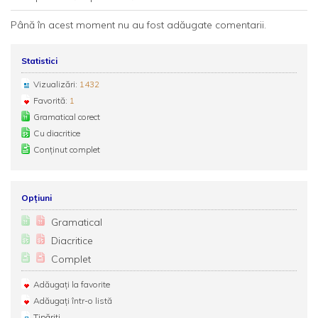
Până în acest moment nu au fost adăugate comentarii.
Statistici
Vizualizări:
1432
Favorită:
1
Gramatical corect
Cu diacritice
Conținut complet
Opțiuni
Gramatical
Diacritice
Complet
Adăugați la favorite
Adăugați într-o listă
Tipăriți