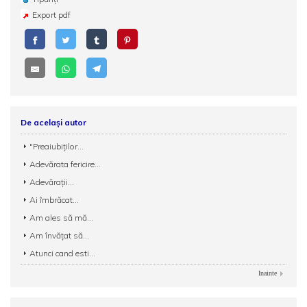
Export pdf
De același autor
"Preaiubiţilor...
Adevărata fericire...
Adevărații...
Ai îmbrăcat...
Am ales să mă...
Am învățat să...
Atunci cand esti...
Inainte