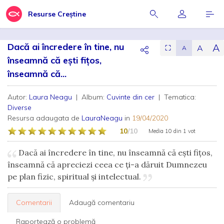
Resurse Creștine
Dacă ai încredere în tine, nu
A
A
⛶
A
înseamnă că ești fițos,
înseamnă că...
Autor:
Laura Neagu
| Album:
Cuvinte din cer
| Tematica:
Diverse
Resursa adaugata de
LauraNeagu
in
19/04/2020
10
/10
Media
10
din
1 vot
Dacă ai încredere în tine, nu înseamnă că ești fițos,
înseamnă că apreciezi ceea ce ți-a dăruit Dumnezeu
pe plan fizic, spiritual și intelectual.
Comentarii
Adaugă comentariu
Raportează o problemă