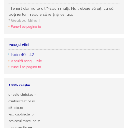
"Te iert dar nu te uit!"-spun mulţi. Nu trebuie să uiţi ca să
poţi ierta. Trebuie să ierţi şi vei uita.
Geabou Mihail
Pune-l pe pagina ta
Pasajul zilei
Isaia 40 - 42
Ascultă pasajul zilei
Pune-l pe pagina ta
100% creștin
ariseforchrist.com
cantaricrestine.ro
eBiblia.ro
lectiicuobiecte.ro
proiectulimpreuna.ro
tanarcrestin.net