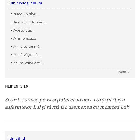
Din același album
"Preaiubiţilor...
Adevărata fericire...
Adevărații...
Ai îmbrăcat...
Am ales să mă...
Am învățat să...
Atunci cand esti...
Inainte
FILIPENI 3:10
Şi să-L cunosc pe El şi puterea învierii Lui şi părtăşia
suferinţelor Lui şi să mă fac asemenea cu moartea Lui;
Un gând