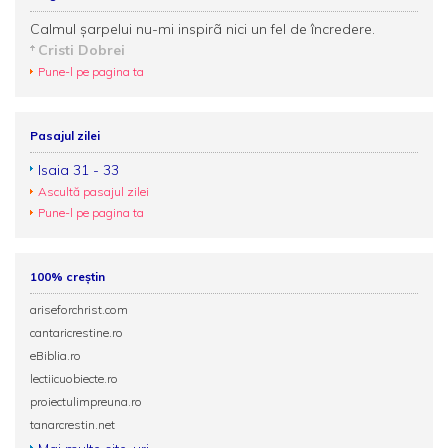
Calmul şarpelui nu-mi inspirã nici un fel de încredere.
Cristi Dobrei
Pune-l pe pagina ta
Pasajul zilei
Isaia 31 - 33
Ascultă pasajul zilei
Pune-l pe pagina ta
100% creștin
ariseforchrist.com
cantaricrestine.ro
eBiblia.ro
lectiicuobiecte.ro
proiectulimpreuna.ro
tanarcrestin.net