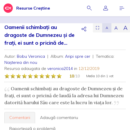
Resurse Creștine
Oamenii schimbați au
A
A
⛶
A
dragoste de Dumnezeu și de
frați, ei sunt o pricină de...
Autor:
Bobu Veronica
| Album:
Aripi spre cer
| Tematica:
Nașterea din nou
Resursa adaugata de
veronica2014
in
12/12/2019
10
/10
Media
10
din
1 vot
Oamenii schimbați au dragoste de Dumnezeu și de
frați, ei sunt o pricină de laudă la adresa lui Dumnezeu
datorită harului Său care este la lucru în viața lor.
Comentarii
Adaugă comentariu
Raportează o problemă