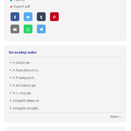
Export pdf
De același autor
A căuta pe...
A face planuri şi...
A fi batjocorit...
A te încerca pe...
A-L sluji pe...
Acceptă ideea că...
Acceptă oaspeți...
Inainte