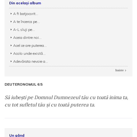
Din același album
A fi batjocorit...
A te încerca pe...
A-L sluji pe...
Aceia dintre noi...
Acel ce are puterea...
Acolo unde există...
Adevărata nevoie a...
Inainte
DEUTERONOMUL 6:5
Să iubeşti pe Domnul Dumnezeul tău cu toată inima ta,
cu tot sufletul tău şi cu toată puterea ta.
Un gând