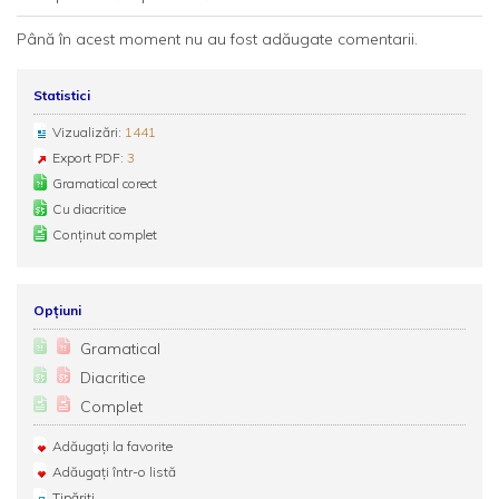
Până în acest moment nu au fost adăugate comentarii.
Statistici
Vizualizări:
1441
Export PDF:
3
Gramatical corect
Cu diacritice
Conținut complet
Opțiuni
Gramatical
Diacritice
Complet
Adăugați la favorite
Adăugați într-o listă
Tipăriți