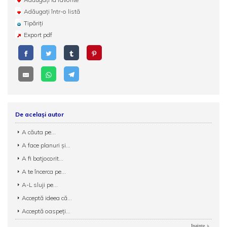
Adăugați într-o listă
Tipăriți
Export pdf
De același autor
A căuta pe...
A face planuri şi...
A fi batjocorit...
A te încerca pe...
A-L sluji pe...
Acceptă ideea că...
Acceptă oaspeți...
Inainte