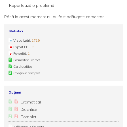
Raportează o problemă
Până în acest moment nu au fost adăugate comentarii.
Statistici
Vizualizări:
1719
Export PDF:
3
Favorită:
1
Gramatical corect
Cu diacritice
Conținut complet
Opțiuni
Gramatical
Diacritice
Complet
Adăugați la favorite