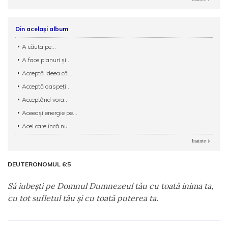
Din același album
A căuta pe...
A face planuri şi...
Acceptă ideea că...
Acceptă oaspeți...
Acceptând voia...
Aceeași energie pe...
Acei care încă nu...
Inainte
DEUTERONOMUL 6:5
Să iubeşti pe Domnul Dumnezeul tău cu toată inima ta,
cu tot sufletul tău şi cu toată puterea ta.