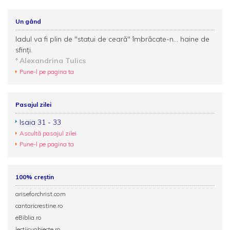
Un gând
Iadul va fi plin de ''statui de ceară'' îmbrăcate-n... haine de
sfinţi.
Alexandrina Tulics
Pune-l pe pagina ta
Pasajul zilei
Isaia 31 - 33
Ascultă pasajul zilei
Pune-l pe pagina ta
100% creștin
ariseforchrist.com
cantaricrestine.ro
eBiblia.ro
lectiicuobiecte.ro