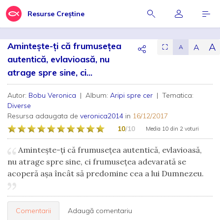
Resurse Creștine
Amintește-ți că frumusețea
A
A
⛶
A
autentică, evlavioasă, nu
atrage spre sine, ci...
Autor:
Bobu Veronica
| Album:
Aripi spre cer
| Tematica:
Diverse
Resursa adaugata de
veronica2014
in
16/12/2017
10
/10
Media
10
din
2 voturi
Amintește-ți că frumusețea autentică, evlavioasă,
nu atrage spre sine, ci frumusețea adevarată se
acoperă așa încât să predomine cea a lui Dumnezeu.
Comentarii
Adaugă comentariu