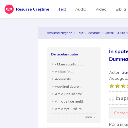
Resurse Creștine
Text
Audio
Video
Biblia
Resurse creștine
Text
Maxime
Gavriil STIHA
În spat
De același autor
Dumnez
- Mare sacrificiu,...
A tăcea în...
Autor:
Gav
Adaugata
Adevărata...
Adevărul doare...
Am ajuns să cred...
În sp
Am auzit de mulţi...
Am dreptul să-mi...
Coment
Inainte
Până în a