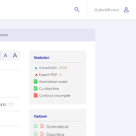
Autentificare
mare.
A
A
Statistici
Vizualizări:
2300
Export PDF:
4
Gramatical corect
Cu diacritice
Conținut incomplet
are.
Opțiuni
Gramatical
Diacritice