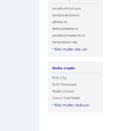
ariseforchrist.com
cantaricrestine.ro
eBiblia.ro
lectiicuobiecte.ro
proiectulimpreuna.ro
tanarcrestin.net
Mai multe site-uri
Radio creștin
RVE Cluj
RVE Timisoara
Radio Unison
Cross One Radio
Mai multe radiouri