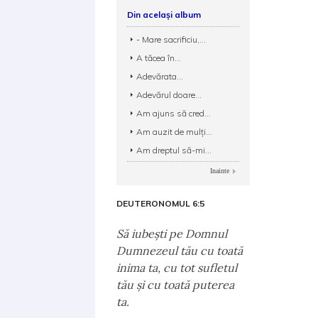
Din același album
- Mare sacrificiu,...
A tăcea în...
Adevărata...
Adevărul doare...
Am ajuns să cred...
Am auzit de mulţi...
Am dreptul să-mi...
Inainte
DEUTERONOMUL 6:5
Să iubeşti pe Domnul
Dumnezeul tău cu toată
inima ta, cu tot sufletul
tău şi cu toată puterea
ta.