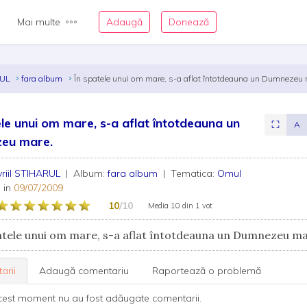
Mai multe
Adaugă
Donează
RUL
fara album
În spatele unui om mare, s-a aflat întotdeauna un Dumnezeu 
ele unui om mare, s-a aflat întotdeauna un
⛶
A
eu mare.
riil STIHARUL
| Album:
fara album
| Tematica:
Omul
 in
09/07/2009
10
/10
Media
10
din
1 vot
atele unui om mare, s-a aflat întotdeauna un Dumnezeu m
arii
Adaugă comentariu
Raportează o problemă
cest moment nu au fost adăugate comentarii.