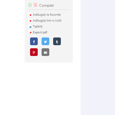
Complet
Adăugați la favorite
Adăugați într-o listă
Tipăriți
Export pdf