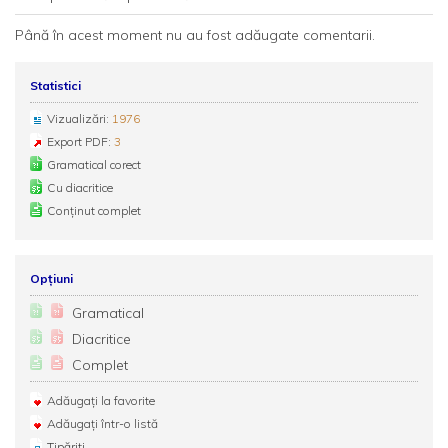
Până în acest moment nu au fost adăugate comentarii.
Statistici
Vizualizări:
1976
Export PDF:
3
Gramatical corect
Cu diacritice
Conținut complet
Opțiuni
Gramatical
Diacritice
Complet
Adăugați la favorite
Adăugați într-o listă
Tipăriți