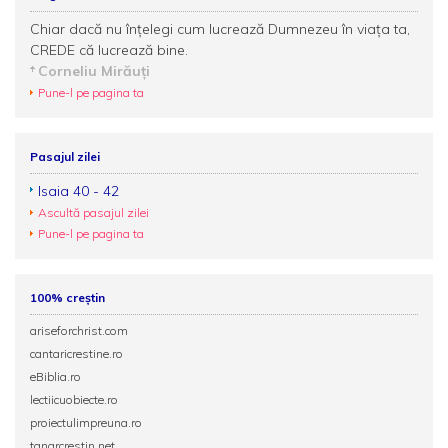
Chiar dacă nu înțelegi cum lucrează Dumnezeu în viața ta,
CREDE că lucrează bine.
Corneliu Mirăuţi
Pune-l pe pagina ta
Pasajul zilei
Isaia 40 - 42
Ascultă pasajul zilei
Pune-l pe pagina ta
100% creștin
ariseforchrist.com
cantaricrestine.ro
eBiblia.ro
lectiicuobiecte.ro
proiectulimpreuna.ro
tanarcrestin.net