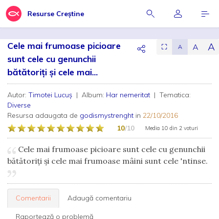
Resurse Creștine
Cele mai frumoase picioare
A
A
⛶
A
sunt cele cu genunchii
bătătoriți și cele mai...
Autor:
Timotei Lucuş
| Album:
Har nemeritat
| Tematica:
Diverse
Resursa adaugata de
godismystrenght
in
22/10/2016
10
/10
Media
10
din
2 voturi
Cele mai frumoase picioare sunt cele cu genunchii
bătătoriți și cele mai frumoase mâini sunt cele 'ntinse.
Comentarii
Adaugă comentariu
Raportează o problemă