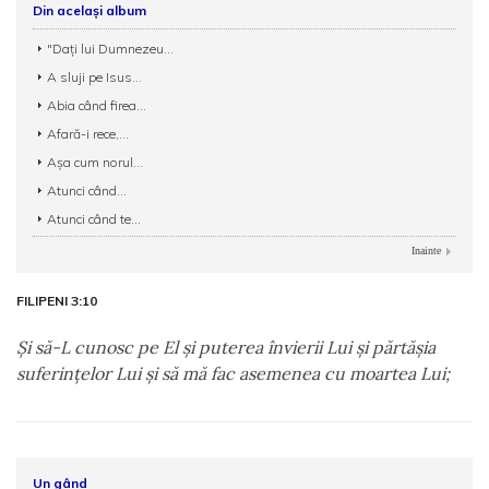
Din același album
"Daţi lui Dumnezeu...
A sluji pe Isus...
Abia când firea...
Afară-i rece,...
Aşa cum norul...
Atunci când...
Atunci când te...
Inainte
FILIPENI 3:10
Şi să-L cunosc pe El şi puterea învierii Lui şi părtăşia
suferinţelor Lui şi să mă fac asemenea cu moartea Lui;
Un gând