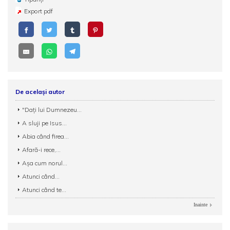
Export pdf
De același autor
"Daţi lui Dumnezeu...
A sluji pe Isus...
Abia când firea...
Afară-i rece,...
Aşa cum norul...
Atunci când...
Atunci când te...
Inainte