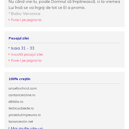
Nu când vrei tu, poate Domnul să împlinească, ci la vremea
Lui însă se va îngriji de tot ce El a promis.
Bobu Veronica
Pune-l pe pagina ta
Pasajul zilei
Isaia 31 - 33
Ascultă pasajul zilei
Pune-l pe pagina ta
100% creștin
ariseforchrist.com
cantaricrestine.ro
eBiblia.ro
lectiicuobiecte.ro
proiectulimpreuna.ro
tanarcrestin.net
Mai multe site-uri