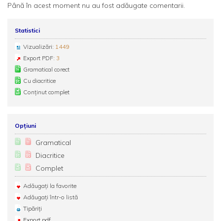
Până în acest moment nu au fost adăugate comentarii.
Statistici
Vizualizări:
1449
Export PDF:
3
Gramatical corect
Cu diacritice
Conținut complet
Opțiuni
Gramatical
Diacritice
Complet
Adăugați la favorite
Adăugați într-o listă
Tipăriți
Export pdf