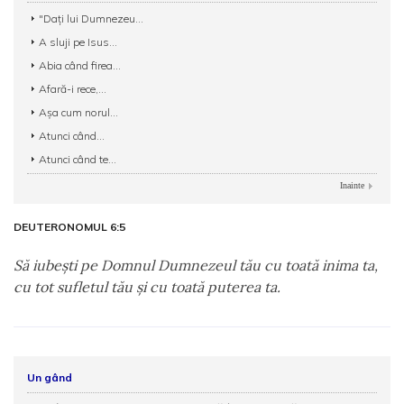
"Daţi lui Dumnezeu...
A sluji pe Isus...
Abia când firea...
Afară-i rece,...
Aşa cum norul...
Atunci când...
Atunci când te...
Inainte
DEUTERONOMUL 6:5
Să iubeşti pe Domnul Dumnezeul tău cu toată inima ta,
cu tot sufletul tău şi cu toată puterea ta.
Un gând