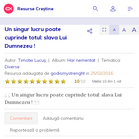
Resurse Creștine
Un singur lucru poate
A
A
⛶
A
cuprinde totul: slava Lui
Dumnezeu !
Autor:
Timotei Lucuş
| Album:
Har nemeritat
| Tematica:
Diverse
Resursa adaugata de
godismystrenght
in
25/02/2016
10
/10
Media
10
din
1 vot
Un singur lucru poate cuprinde totul: slava Lui
Dumnezeu !
Comentarii
Adaugă comentariu
Raportează o problemă