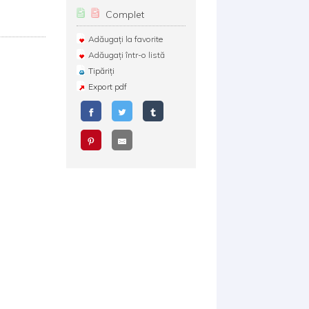
Complet
Adăugați la favorite
Adăugați într-o listă
Tipăriți
Export pdf