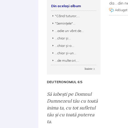
da....din n
Din același album
Adăugat
"Când tuturor,...
"Seminţele"...
...adie un vânt de...
...chiar şi...
...chiar şi-o...
...chiar şi-un...
...de multe ori,...
Inainte
DEUTERONOMUL 6:5
Să iubeşti pe Domnul
Dumnezeul tău cu toată
inima ta, cu tot sufletul
tău şi cu toată puterea
ta.