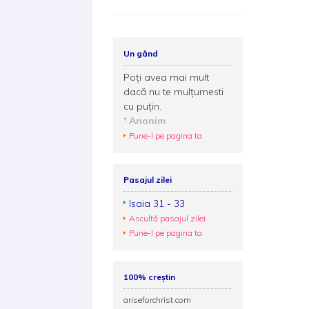
Un gând
Poţi avea mai mult
dacă nu te mulţumesti
cu puţin.
Anonim
Pune-l pe pagina ta
Pasajul zilei
Isaia 31 - 33
Ascultă pasajul zilei
Pune-l pe pagina ta
100% creștin
ariseforchrist.com