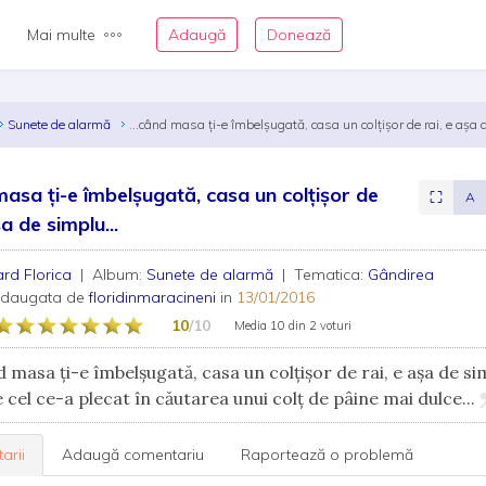
Mai multe
Adaugă
Donează
Sunete de alarmă
...când masa ţi-e îmbelşugată, casa un colţişor de rai, e aşa 
 masa ţi-e îmbelşugată, casa un colţişor de
⛶
A
şa de simplu...
ard Florica
| Album:
Sunete de alarmă
| Tematica:
Gândirea
adaugata de
floridinmaracineni
in
13/01/2016
10
/10
Media
10
din
2 voturi
d masa ţi-e îmbelşugată, casa un colţişor de rai, e aşa de si
e cel ce-a plecat în căutarea unui colţ de pâine mai dulce...
arii
Adaugă comentariu
Raportează o problemă