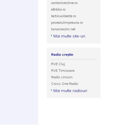
cantaricrestine.ro
eBiblia.ro
lectiicuobiecte.ro
proiectulimpreuna.ro
tanarcrestin.net
Mai multe site-uri
Radio creștin
RVE Cluj
RVE Timisoara
Radio Unison
Cross One Radio
Mai multe radiouri