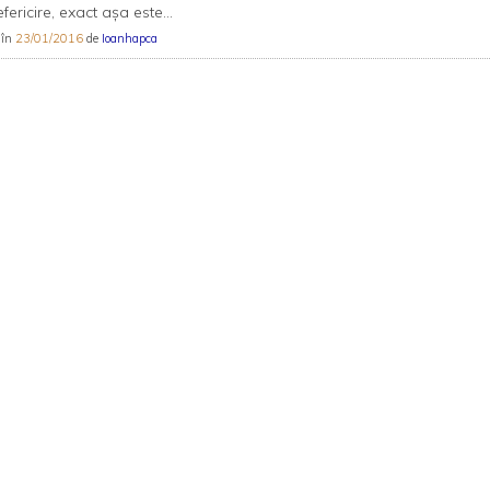
efericire, exact așa este...
 în
23/01/2016
de
Ioanhapca