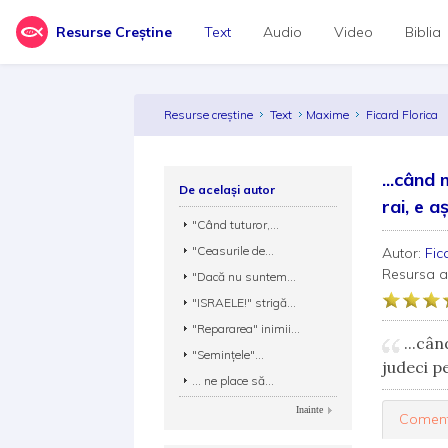
Resurse Creștine
Text
Audio
Video
Biblia
Resurse creștine
Text
Maxime
Ficard Florica
...când
De același autor
rai, e a
"Când tuturor,...
"Ceasurile de...
Autor:
Fic
Resursa 
"Dacă nu suntem...
"ISRAELE!" strigă...
"Repararea" inimii...
...cân
"Seminţele"...
judeci p
... ne place să...
Inainte
Coment