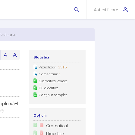
Autentificare
de simplu...
A
A
Statistici
Vizualizări:
3315
Comentarii:
1
Gramatical corect
Cu diacritice
Conținut complet
mplu să-l
Opțiuni
Gramatical
Diacritice