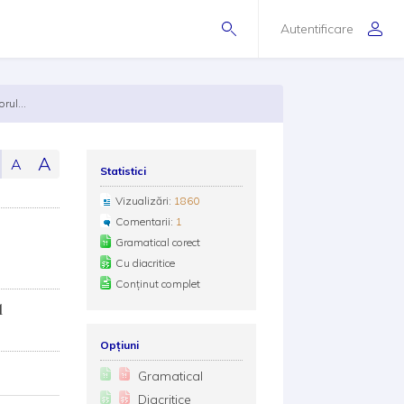
Autentificare
rul...
A
A
Statistici
Vizualizări:
1860
Comentarii:
1
Gramatical corect
Cu diacritice
Conținut complet
l
Opțiuni
Gramatical
Diacritice