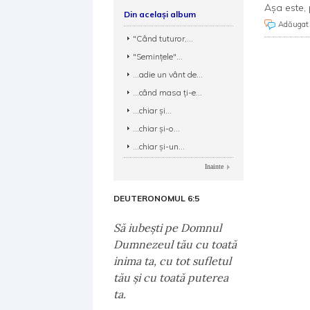
Așa este, 
Din același album
Adăugat
"Când tuturor,...
"Seminţele"...
...adie un vânt de...
...când masa ţi-e...
...chiar şi...
...chiar şi-o...
...chiar şi-un...
Inainte
DEUTERONOMUL 6:5
Să iubeşti pe Domnul
Dumnezeul tău cu toată
inima ta, cu tot sufletul
tău şi cu toată puterea
ta.