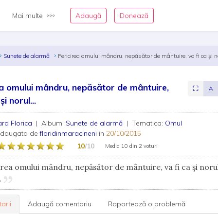
Mai multe
Adaugă
Donează
Sunete de alarmă
Fericirea omului mândru, nepăsător de mântuire, va fi ca şi no
ea omului mândru, nepăsător de mântuire,
⛶
A
şi norul...
ard Florica
| Album:
Sunete de alarmă
| Tematica:
Omul
adaugata de
floridinmaracineni
in
20/10/2015
10
/10
Media
10
din
2 voturi
rea omului mândru, nepăsător de mântuire, va fi ca şi noru
.
arii
Adaugă comentariu
Raportează o problemă