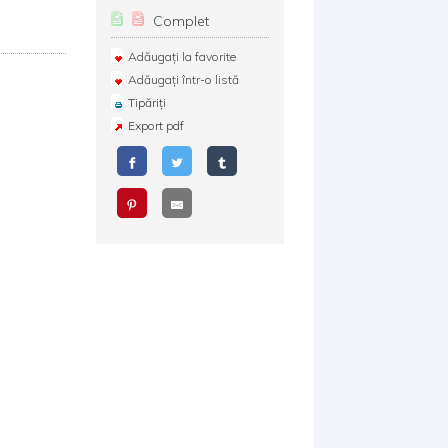
Complet
Adăugați la favorite
Adăugați într-o listă
Tipăriți
Export pdf