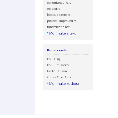
cantaricrestine.ro
eBiblia.ro
lectiicuobiecte.ro
proiectulimpreuna.ro
tanarcrestin.net
Mai multe site-uri
Radio creștin
RVE Cluj
RVE Timisoara
Radio Unison
Cross One Radio
Mai multe radiouri