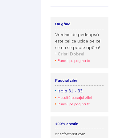
Un gând
Vrednic de pedeapsã
este cel ce ucide pe cel
ce nu se poate apãra!
Cristi Dobrei
Pune-l pe pagina ta
Pasajul zilei
Isaia 31 - 33
Ascultă pasajul zilei
Pune-l pe pagina ta
100% creștin
ariseforchrist.com