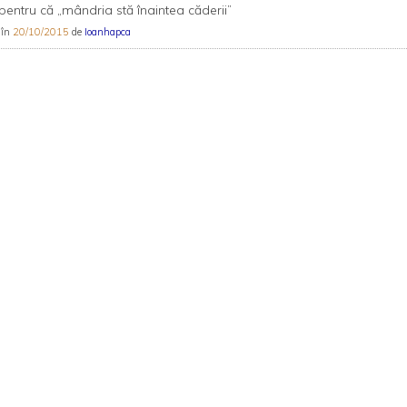
pentru că „mândria stă înaintea căderii”
 în
20/10/2015
de
Ioanhapca