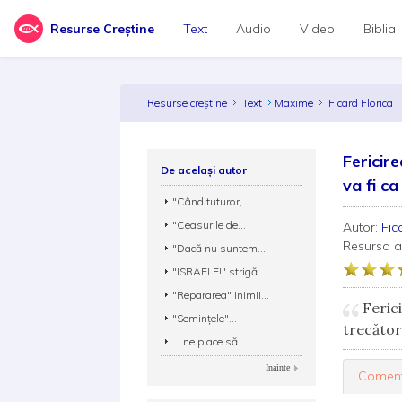
Resurse Creștine
Text
Audio
Video
Biblia
Resurse creștine
Text
Maxime
Ficard Florica
Fericir
De același autor
va fi ca 
"Când tuturor,...
"Ceasurile de...
Autor:
Fic
Resursa 
"Dacă nu suntem...
"ISRAELE!" strigă...
"Repararea" inimii...
Ferici
"Seminţele"...
trecător
... ne place să...
Inainte
Coment