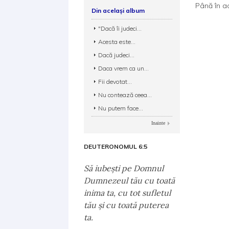
Până în a
Din același album
"Dacă îi judeci...
Acesta este...
Dacă judeci...
Daca vrem ca un...
Fii devotat...
Nu contează ceea...
Nu putem face...
Inainte
DEUTERONOMUL 6:5
Să iubeşti pe Domnul
Dumnezeul tău cu toată
inima ta, cu tot sufletul
tău şi cu toată puterea
ta.