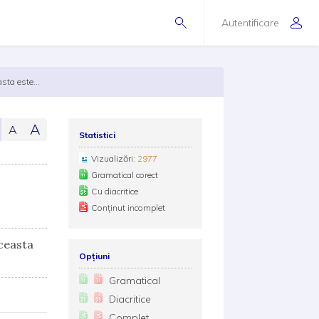
Autentificare
sta este...
A
A
Statistici
Vizualizări:
2977
Gramatical corect
Cu diacritice
Conținut incomplet
ceasta
Opțiuni
Gramatical
Diacritice
Complet