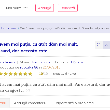
Mai multe
Adaugă
Donează
fara album
Cu cât avem mai puţin, cu atât dăm mai mult. Pare absurd, dar acea
avem mai puţin, cu atât dăm mai mult.
⛶
A
surd, dar aceasta este...
ca teresa
| Album:
fara album
| Tematica:
Dărnicia
adaugata de
rootalkin86
in
21/07/2015
10
/10
Media
10
din
1 vot
 avem mai puţin, cu atât dăm mai mult. Pare absurd, dar a
ica dragostei.
arii
Adaugă comentariu
Raportează o problemă