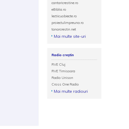
cantaricrestine.ro
eBiblia.ro
lectiicuobiecte.ro
proiectulimpreuna.ro
tanarcrestin.net
Mai multe site-uri
Radio creștin
RVE Cluj
RVE Timisoara
Radio Unison
Cross One Radio
Mai multe radiouri