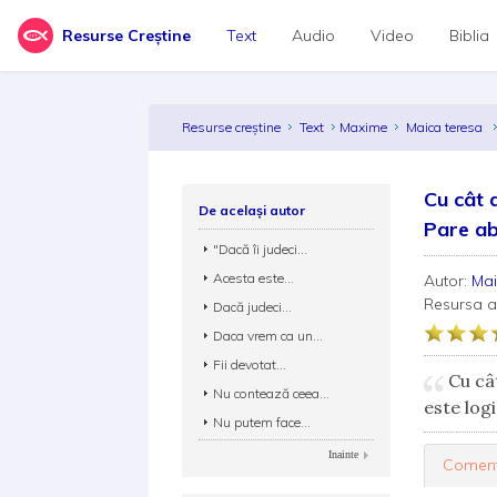
Resurse Creștine
Text
Audio
Video
Biblia
Resurse creștine
Text
Maxime
Maica teresa
Cu cât 
De același autor
Pare ab
"Dacă îi judeci...
Acesta este...
Autor:
Mai
Resursa 
Dacă judeci...
Daca vrem ca un...
Fii devotat...
Cu cât
Nu contează ceea...
este log
Nu putem face...
Inainte
Coment