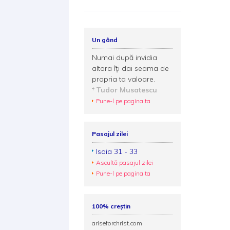
Un gând
Numai după invidia
altora îţi dai seama de
propria ta valoare.
Tudor Musatescu
Pune-l pe pagina ta
Pasajul zilei
Isaia 31 - 33
Ascultă pasajul zilei
Pune-l pe pagina ta
100% creștin
ariseforchrist.com