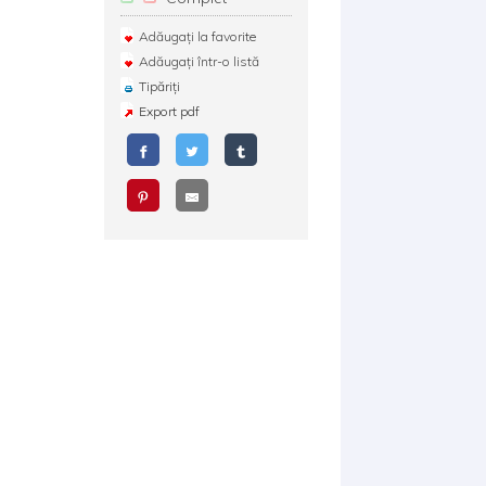
Adăugați la favorite
Adăugați într-o listă
Tipăriți
Export pdf