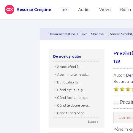
Resurse Creștine
Text
Audio
Video
Biblia
Resurse creștine
Text
Maxime
Denisa Scarla
Prezintă
De același autor
ta!
Atunci când îi...
Avem multe nevoi,...
Autor:
Den
Resursa 
Bunătatea lui...
Când ești sus și...
Când faci un bine...
Prezin
Când te doare ceva...
Dacă tu taci când...
Coment
Inainte
Până în a