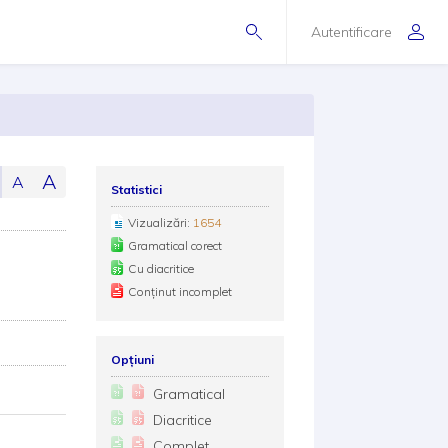
Autentificare
A
A
Statistici
Vizualizări:
1654
Gramatical corect
Cu diacritice
Conținut incomplet
Opțiuni
Gramatical
Diacritice
Complet