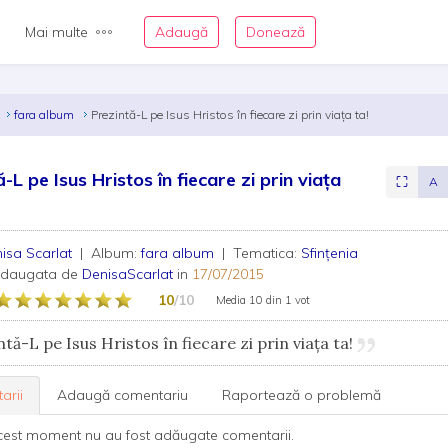
Mai multe
Adaugă
Donează
t
fara album
Prezintă-L pe Isus Hristos în fiecare zi prin viața ta!
-L pe Isus Hristos în fiecare zi prin viața
⛶
A
isa Scarlat
| Album:
fara album
| Tematica:
Sfințenia
adaugata de
DenisaScarlat
in
17/07/2015
10
/10
Media
10
din
1 vot
tă-L pe Isus Hristos în fiecare zi prin viața ta!
arii
Adaugă comentariu
Raportează o problemă
cest moment nu au fost adăugate comentarii.