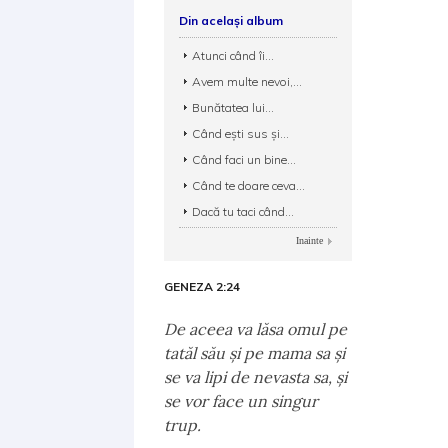
Din același album
Atunci când îi...
Avem multe nevoi,...
Bunătatea lui...
Când ești sus și...
Când faci un bine...
Când te doare ceva...
Dacă tu taci când...
Inainte
GENEZA 2:24
De aceea va lăsa omul pe
tatăl său şi pe mama sa şi
se va lipi de nevasta sa, şi
se vor face un singur
trup.