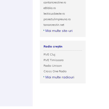
cantaricrestine.ro
eBiblia.ro
lectiicuobiecte.ro
proiectulimpreuna.ro
tanarcrestin.net
Mai multe site-uri
Radio creștin
RVE Cluj
RVE Timisoara
Radio Unison
Cross One Radio
Mai multe radiouri