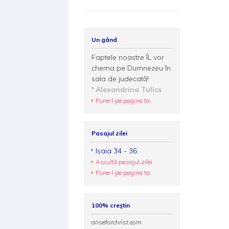
Un gând
Faptele noastre ÎL vor
chema pe Dumnezeu în
sala de judecată!
Alexandrina Tulics
Pune-l pe pagina ta
Pasajul zilei
Isaia 34 - 36
Ascultă pasajul zilei
Pune-l pe pagina ta
100% creștin
ariseforchrist.com