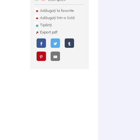
Adăugați la favorite
Adăugați într-o listă
Tipăriți
Export pdf