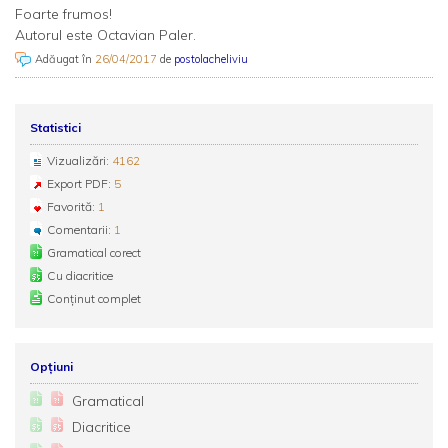
Foarte frumos!
Autorul este Octavian Paler.
Adăugat în
26/04/2017
de
postolacheliviu
Statistici
Vizualizări:
4162
Export PDF:
5
Favorită:
1
Comentarii:
1
Gramatical corect
Cu diacritice
Conținut complet
Opțiuni
Gramatical
Diacritice