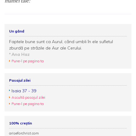
mamei tale:
Un gând
Faptele bune sunt ca Aurul, când umbli în ele sufletul
zburdă pe străzile de Aur ale Cerului.
Ana Haz
Pune-l pe pagina ta
Pasajul zilei
Isaia 37 - 39
Ascultă pasajul zilei
Pune-l pe pagina ta
100% creștin
ariseforchrist.com