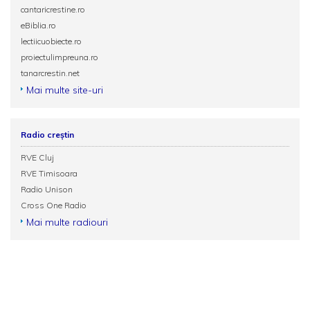
cantaricrestine.ro
eBiblia.ro
lectiicuobiecte.ro
proiectulimpreuna.ro
tanarcrestin.net
Mai multe site-uri
Radio creștin
RVE Cluj
RVE Timisoara
Radio Unison
Cross One Radio
Mai multe radiouri