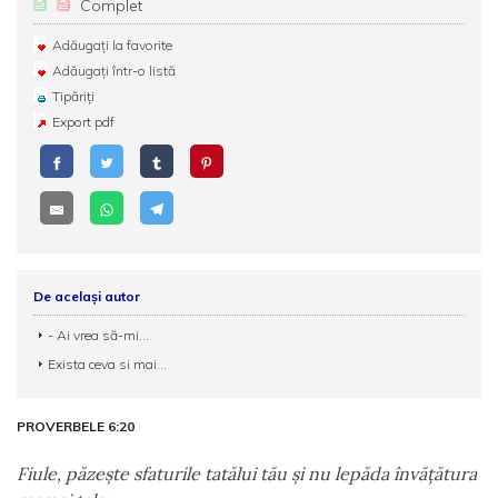
Complet
Adăugați la favorite
Adăugați într-o listă
Tipăriți
Export pdf
De același autor
- Ai vrea să-mi...
Exista ceva si mai...
PROVERBELE 6:20
Fiule, păzeşte sfaturile tatălui tău şi nu lepăda învăţătura