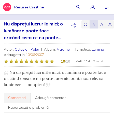
Resurse Creștine
Nu dispreţui lucrurile mici; o
A
A
⛶
A
lumânare poate face
oricând ceea ce nu poate...
Autor:
Octavian Paler
| Album:
Maxime
| Tematica:
Lumina
Adaugata in
10/06/2007
10
/10
Media
10
din
2 voturi
Nu dispreţui lucrurile mici; o lumânare poate face
oricând ceea ce nu poate face niciodată soarele: să
lumineze. . . noaptea!
Comentarii
Adaugă comentariu
Raportează o problemă