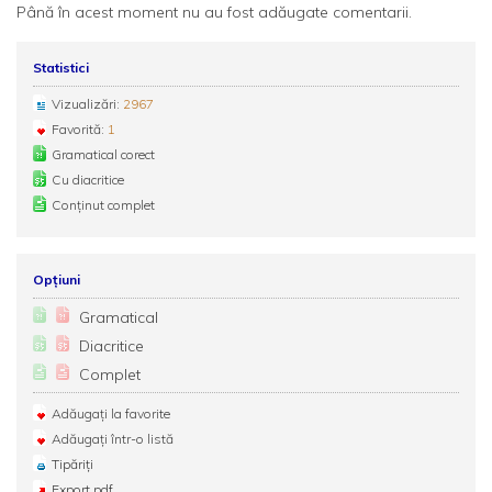
Până în acest moment nu au fost adăugate comentarii.
Statistici
Vizualizări:
2967
Favorită:
1
Gramatical corect
Cu diacritice
Conținut complet
Opțiuni
Gramatical
Diacritice
Complet
Adăugați la favorite
Adăugați într-o listă
Tipăriți
Export pdf