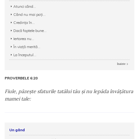
Atunci când...
Când nu mai poți...
Credinţa în...
Dacă faptele bune...
Iertarea nu...
În viață merită...
La începutul...
Inainte
PROVERBELE 6:20
Fiule, păzeşte sfaturile tatălui tău şi nu lepăda învăţătura
mamei tale:
Un gând