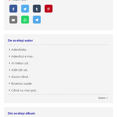
De același autor
Adevărata...
Adevărul e mai...
Ar trebui să...
Atât cât vei...
Atunci când...
Biserica scade...
Când nu mai poți...
Inainte
Din același album