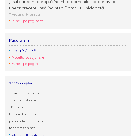
Justificarea nedreaptă înaintea oamenilor poate avea
uneori trecere, însă înaintea Domnului, niciodată!
Ficard Florica
Pune-l pe pagina ta
Pasajul zilei
Isaia 37 - 39
Ascultă pasajul zilei
Pune-l pe pagina ta
100% creștin
ariseforchrist.com
cantaricrestine.ro
eBiblia.ro
lectiicuobiecte.ro
proiectulimpreuna.ro
tanarcrestin.net
Mai multe site-uri