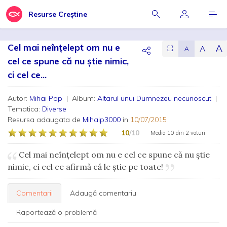
Resurse Creștine
Cel mai neînțelept om nu e
A
A
⛶
A
cel ce spune că nu știe nimic,
ci cel ce...
Autor:
Mihai Pop
| Album:
Altarul unui Dumnezeu necunoscut
|
Tematica:
Diverse
Resursa adaugata de
Mihaip3000
in
10/07/2015
10
/10
Media
10
din
2 voturi
Cel mai neînțelept om nu e cel ce spune că nu știe
nimic, ci cel ce afirmă că le știe pe toate!
Comentarii
Adaugă comentariu
Raportează o problemă