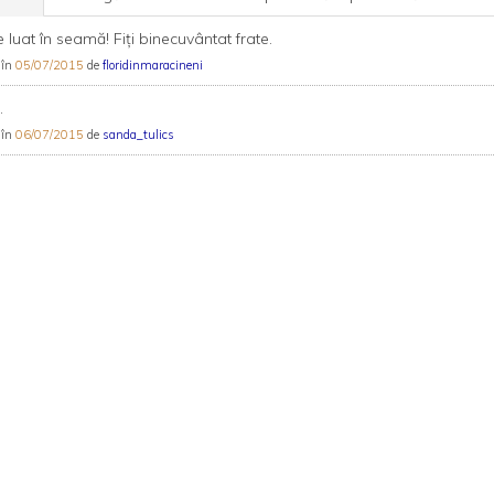
 luat în seamă! Fiţi binecuvântat frate.
 în
05/07/2015
de
floridinmaracineni
.
 în
06/07/2015
de
sanda_tulics