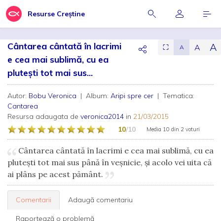
Resurse Creștine
Cântarea cântată în lacrimi
A
A
⛶
A
e cea mai sublimă, cu ea
pluteşti tot mai sus...
Autor:
Bobu Veronica
| Album:
Aripi spre cer
| Tematica:
Cantarea
Resursa adaugata de
veronica2014
in
21/03/2015
10
/10
Media
10
din
2 voturi
Cântarea cântată în lacrimi e cea mai sublimă, cu ea
pluteşti tot mai sus până în veşnicie, şi acolo vei uita că
ai plâns pe acest pământ.
Comentarii
Adaugă comentariu
Raportează o problemă