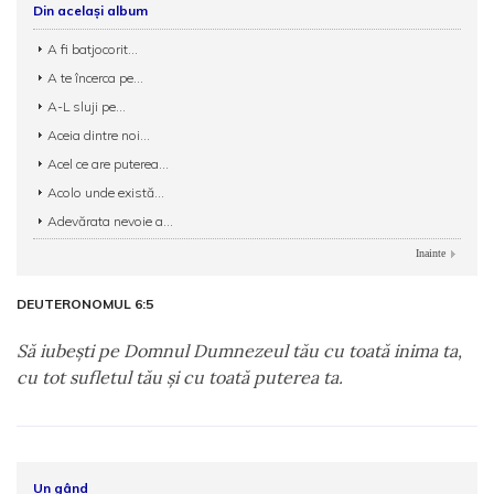
Din același album
A fi batjocorit...
A te încerca pe...
A-L sluji pe...
Aceia dintre noi...
Acel ce are puterea...
Acolo unde există...
Adevărata nevoie a...
Inainte
DEUTERONOMUL 6:5
Să iubeşti pe Domnul Dumnezeul tău cu toată inima ta,
cu tot sufletul tău şi cu toată puterea ta.
Un gând