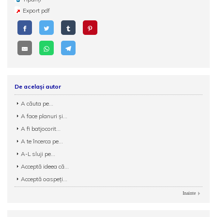
Export pdf
De același autor
A căuta pe...
A face planuri şi...
A fi batjocorit...
A te încerca pe...
A-L sluji pe...
Acceptă ideea că...
Acceptă oaspeți...
Inainte