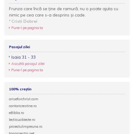
Frunza care încã se ţine de ramurã, nu o poate ajuta cu
nimic pe cea care s-a desprins şi cade.
Cristi Dobrei
Pune-l pe pagina ta
Pasajul zilei
Isaia 31 - 33
Ascultă pasajul zilei
Pune-l pe pagina ta
100% creștin
ariseforchrist.com
cantaricrestine.ro
eBiblia.ro
lectiicuobiecte.ro
proiectulimpreuna.ro
tanarcrestin.net