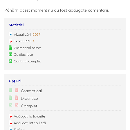
Până în acest moment nu au fost adăugate comentarii.
Statistici
Vizualizări:
2087
Export PDF:
5
Gramatical corect
Cu diacritice
Conținut complet
Opțiuni
Gramatical
Diacritice
Complet
Adăugați la favorite
Adăugați într-o listă
Tipăriți