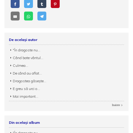
De același autor
"În dragoste nu...
Când bate vântul...
Culmea...
De când au aflat...
Dragostea găseşte...
E greu să urci o...
Mai important...
Inainte
Din același album
"În dragoste nu...