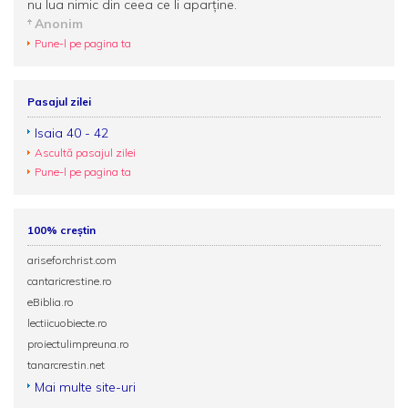
nu lua nimic din ceea ce Îi aparţine.
Anonim
Pune-l pe pagina ta
Pasajul zilei
Isaia 40 - 42
Ascultă pasajul zilei
Pune-l pe pagina ta
100% creștin
ariseforchrist.com
cantaricrestine.ro
eBiblia.ro
lectiicuobiecte.ro
proiectulimpreuna.ro
tanarcrestin.net
Mai multe site-uri