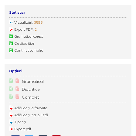
Statistici
Vizualizări:
3585
Export PDF:
2
Gramatical corect
Cu diacritice
Conținut complet
Opțiuni
Gramatical
Diacritice
Complet
Adăugați la favorite
Adăugați într-o listă
Tipăriți
Export pdf