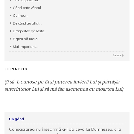
Când bate vântul...
Culmea...
De când au aflat...
Dragostea găseşte...
E greu să urci o...
Mai important...
Inainte
FILIPENI 3:10
Şi să-L cunosc pe El şi puterea învierii Lui şi părtăşia
suferinţelor Lui şi să mă fac asemenea cu moartea Lui;
Un gând
Consacrarea nu înseamnă a-I da ceva lui Dumnezeu, ci a