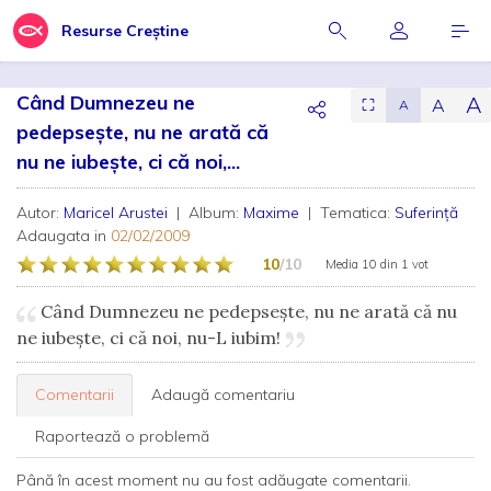
Resurse Creștine
Când Dumnezeu ne
A
A
⛶
A
pedepseşte, nu ne arată că
nu ne iubeşte, ci că noi,...
Autor:
Maricel Arustei
| Album:
Maxime
| Tematica:
Suferință
Adaugata in
02/02/2009
10
/10
Media
10
din
1 vot
Când Dumnezeu ne pedepseşte, nu ne arată că nu
ne iubeşte, ci că noi, nu-L iubim!
Comentarii
Adaugă comentariu
Raportează o problemă
Până în acest moment nu au fost adăugate comentarii.