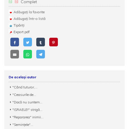
Complet
Adăugați la favorite
Adăugați într-o listă
Tipăriți
Export pdf
De același autor
"Când tuturor,...
"Ceasurile de...
"Dacă nu suntem...
"ISRAELE!" strigă...
"Repararea" inimii...
"Seminţele"...