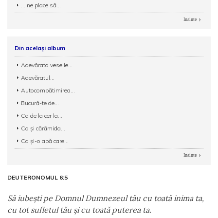
... ne place să...
Inainte
Din același album
Adevărata veselie...
Adevăratul...
Autocompătimirea...
Bucură-te de...
Ca de la cer la...
Ca şi cărămida...
Ca şi-o apă care...
Inainte
DEUTERONOMUL 6:5
Să iubeşti pe Domnul Dumnezeul tău cu toată inima ta,
cu tot sufletul tău şi cu toată puterea ta.