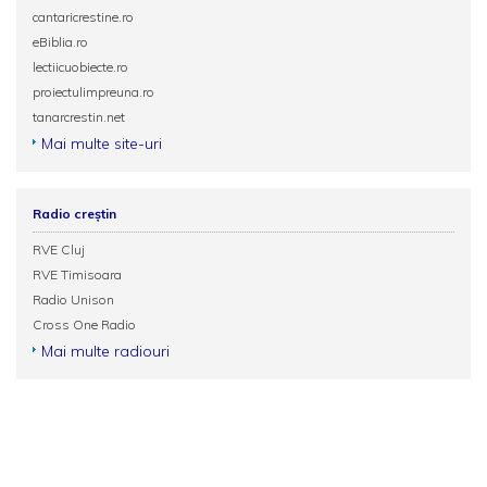
cantaricrestine.ro
eBiblia.ro
lectiicuobiecte.ro
proiectulimpreuna.ro
tanarcrestin.net
Mai multe site-uri
Radio creștin
RVE Cluj
RVE Timisoara
Radio Unison
Cross One Radio
Mai multe radiouri