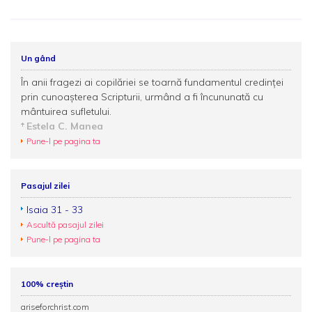
Un gând
În anii fragezi ai copilăriei se toarnă fundamentul credinţei
prin cunoaşterea Scripturii, urmând a fi încununată cu
mântuirea sufletului.
Estela C. Manea
Pune-l pe pagina ta
Pasajul zilei
Isaia 31 - 33
Ascultă pasajul zilei
Pune-l pe pagina ta
100% creștin
ariseforchrist.com