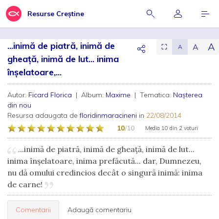
Resurse Creștine
...inimă de piatră, inimă de
A
A
⛶
A
gheaţă, inimă de lut... inima
înşelatoare,...
Autor:
Ficard Florica
| Album:
Maxime
| Tematica:
Nașterea
din nou
Resursa adaugata de
floridinmaracineni
in
22/08/2014
10
/10
Media
10
din
2 voturi
...inimă de piatră, inimă de gheaţă, inimă de lut...
inima înşelatoare, inima prefăcută... dar, Dumnezeu,
nu dă omului credincios decât o singură inimă: inima
de carne!
Comentarii
Adaugă comentariu