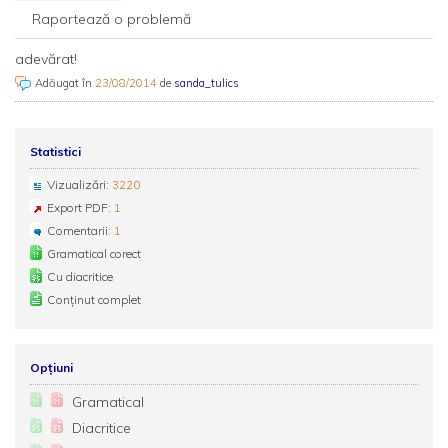
Raportează o problemă
adevărat!
Adăugat în
23/08/2014
de
sanda_tulics
Statistici
Vizualizări:
3220
Export PDF:
1
Comentarii:
1
Gramatical corect
Cu diacritice
Conținut complet
Opțiuni
Gramatical
Diacritice