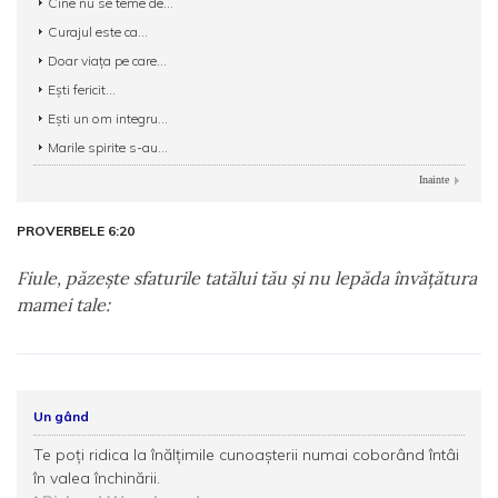
Cine nu se teme de...
Curajul este ca...
Doar viaţa pe care...
Eşti fericit...
Eşti un om integru...
Marile spirite s-au...
Inainte
PROVERBELE 6:20
Fiule, păzeşte sfaturile tatălui tău şi nu lepăda învăţătura
mamei tale:
Un gând
Te poţi ridica la înălţimile cunoaşterii numai coborând întâi
în valea închinării.