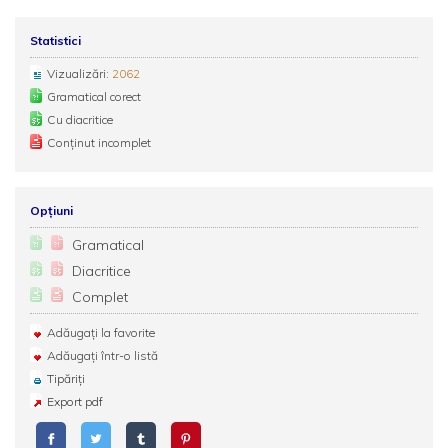
Statistici
Vizualizări:
2062
Gramatical corect
Cu diacritice
Conținut incomplet
Opțiuni
Gramatical
Diacritice
Complet
Adăugați la favorite
Adăugați într-o listă
Tipăriți
Export pdf