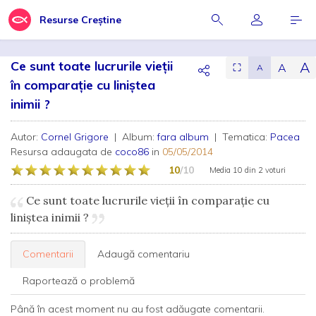
Resurse Creștine
Ce sunt toate lucrurile vieţii
A
A
⛶
A
în comparaţie cu liniştea
inimii ?
Autor:
Cornel Grigore
| Album:
fara album
| Tematica:
Pacea
Resursa adaugata de
coco86
in
05/05/2014
10
/10
Media
10
din
2 voturi
Ce sunt toate lucrurile vieţii în comparaţie cu
liniştea inimii ?
Comentarii
Adaugă comentariu
Raportează o problemă
Până în acest moment nu au fost adăugate comentarii.