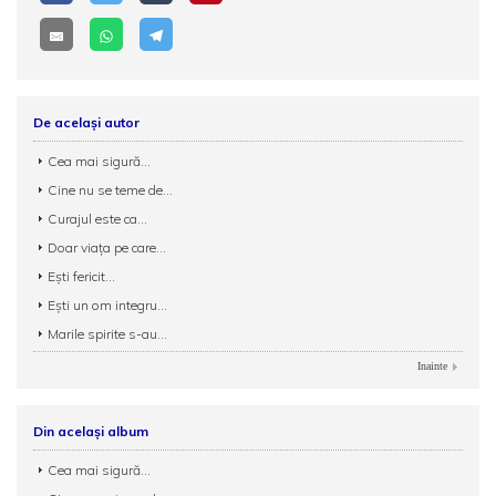
De același autor
Cea mai sigură...
Cine nu se teme de...
Curajul este ca...
Doar viaţa pe care...
Eşti fericit...
Eşti un om integru...
Marile spirite s-au...
Inainte
Din același album
Cea mai sigură...