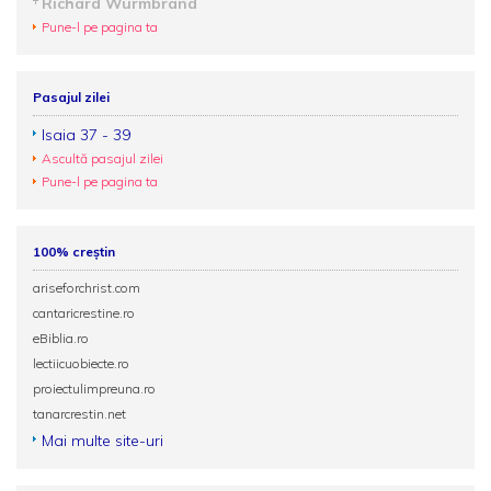
Richard Wurmbrand
Pune-l pe pagina ta
Pasajul zilei
Isaia 37 - 39
Ascultă pasajul zilei
Pune-l pe pagina ta
100% creștin
ariseforchrist.com
cantaricrestine.ro
eBiblia.ro
lectiicuobiecte.ro
proiectulimpreuna.ro
tanarcrestin.net
Mai multe site-uri