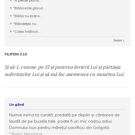
"A pierde planul...
"Biblia este glasul...
"Biblia nu este o...
"Blândeţea nu...
"Calea întâlnirii...
Inainte
FILIPENI 3:10
Şi să-L cunosc pe El şi puterea învierii Lui şi părtăşia
suferinţelor Lui şi să mă fac asemenea cu moartea Lui;
Un gând
Numai inima ta curată, predată pe deplin şi cântarea de
laudă de pe buzele tale, poate fi un mic cadou adus
Domnului Isus pentru mărețul sacrificiu din Golgota.
Bobu Veronica