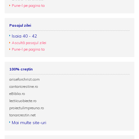
Pune-l pe pagina ta
Pasajul zilei
Isaia 40 - 42
Ascultă pasajul zilei
Pune-l pe pagina ta
100% creștin
ariseforchrist.com
cantaricrestine.ro
eBiblia.ro
lectiicuobiecte.ro
proiectulimpreuna.ro
tanarcrestin.net
Mai multe site-uri