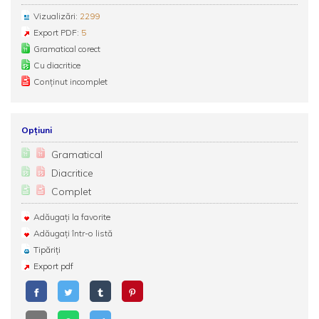
Vizualizări:
2299
Export PDF:
5
Gramatical corect
Cu diacritice
Conținut incomplet
Opțiuni
Gramatical
Diacritice
Complet
Adăugați la favorite
Adăugați într-o listă
Tipăriți
Export pdf