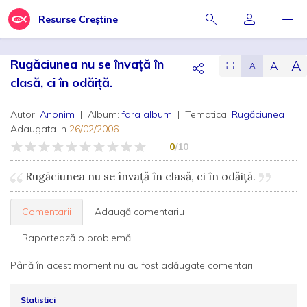
Resurse Creștine
Rugăciunea nu se învaţă în
A
A
⛶
A
clasă, ci în odăiţă.
Autor:
Anonim
| Album:
fara album
| Tematica:
Rugăciunea
Adaugata in
26/02/2006
0
/10
Rugăciunea nu se învaţă în clasă, ci în odăiţă.
Comentarii
Adaugă comentariu
Raportează o problemă
Până în acest moment nu au fost adăugate comentarii.
Statistici