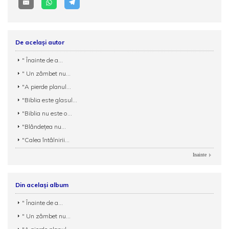
De același autor
" Înainte de a...
" Un zâmbet nu...
"A pierde planul...
"Biblia este glasul...
"Biblia nu este o...
"Blândeţea nu...
"Calea întâlnirii...
Inainte
Din același album
" Înainte de a...
" Un zâmbet nu...