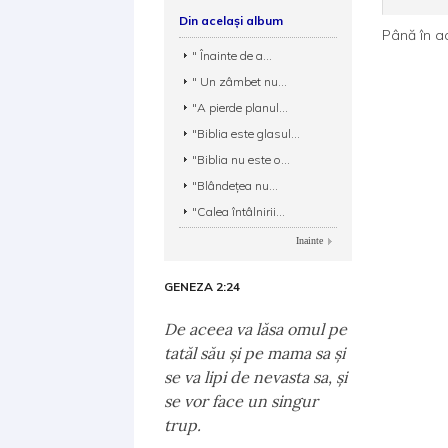
Din același album
Până în a
" Înainte de a...
" Un zâmbet nu...
"A pierde planul...
"Biblia este glasul...
"Biblia nu este o...
"Blândeţea nu...
"Calea întâlnirii...
Inainte
GENEZA 2:24
De aceea va lăsa omul pe
tatăl său şi pe mama sa şi
se va lipi de nevasta sa, şi
se vor face un singur
trup.