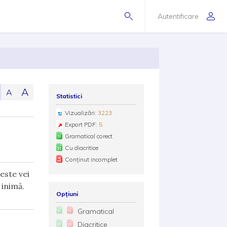
Autentificare
A
A
Statistici
Vizualizări:
3223
Export PDF:
5
Gramatical corect
Cu diacritice
Conținut incomplet
este vei
 inimă.
Opțiuni
Gramatical
Diacritice