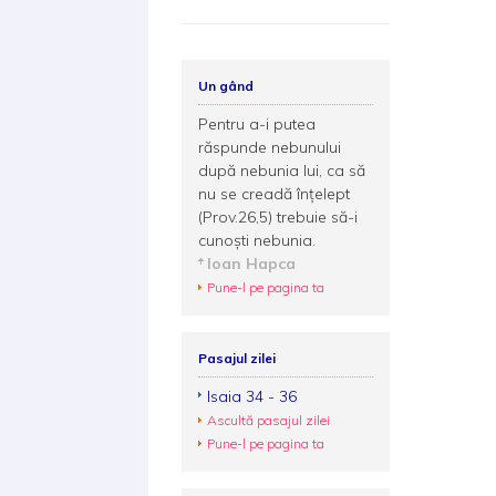
Un gând
Pentru a-i putea
răspunde nebunului
după nebunia lui, ca să
nu se creadă înțelept
(Prov.26,5) trebuie să-i
cunoști nebunia.
Ioan Hapca
Pune-l pe pagina ta
Pasajul zilei
Isaia 34 - 36
Ascultă pasajul zilei
Pune-l pe pagina ta