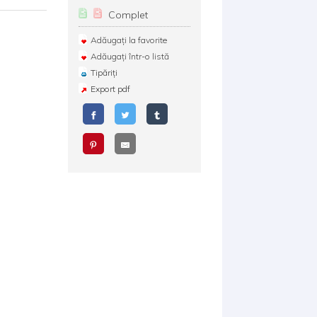
Complet
Adăugați la favorite
Adăugați într-o listă
Tipăriți
Export pdf