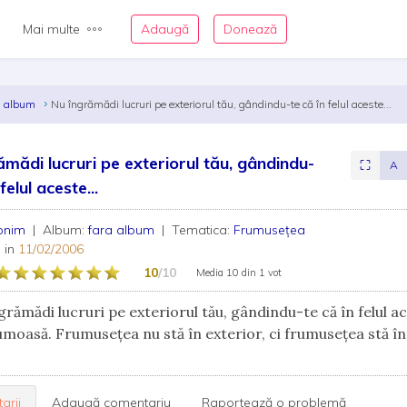
Mai multe
Adaugă
Donează
a album
Nu îngrămădi lucruri pe exteriorul tău, gândindu-te că în felul aceste...
ămădi lucruri pe exteriorul tău, gândindu-
⛶
A
felul aceste...
onim
| Album:
fara album
| Tematica:
Frumusețea
 in
11/02/2006
10
/10
Media
10
din
1 vot
rămădi lucruri pe exteriorul tău, gândindu-te că în felul ac
rumoasă. Frumuseţea nu stă în exterior, ci frumuseţea stă în
arii
Adaugă comentariu
Raportează o problemă