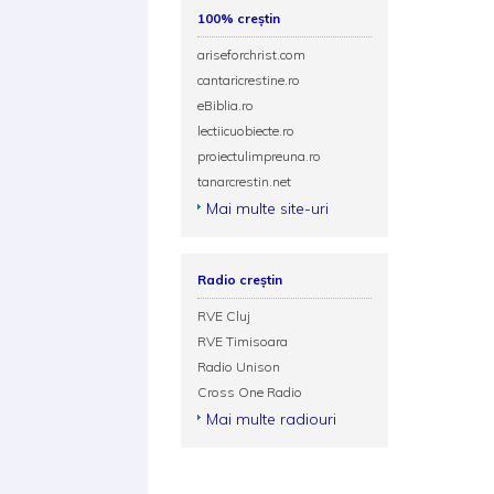
100% creștin
ariseforchrist.com
cantaricrestine.ro
eBiblia.ro
lectiicuobiecte.ro
proiectulimpreuna.ro
tanarcrestin.net
Mai multe site-uri
Radio creștin
RVE Cluj
RVE Timisoara
Radio Unison
Cross One Radio
Mai multe radiouri