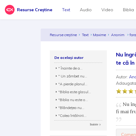
Resurse Creștine
Text
Audio
Video
Biblia
Resurse creștine
Text
Maxime
Anonim
far
Nu îngr
De același autor
te că în 
" Înainte de a...
" Un zâmbet nu...
Autor:
An
Adaugata
"A pierde planul...
"Biblia este glasul...
"Biblia nu este o...
Nu îng
"Blândeţea nu...
fi mai f
"Calea întâlnirii...
Inainte
Coment