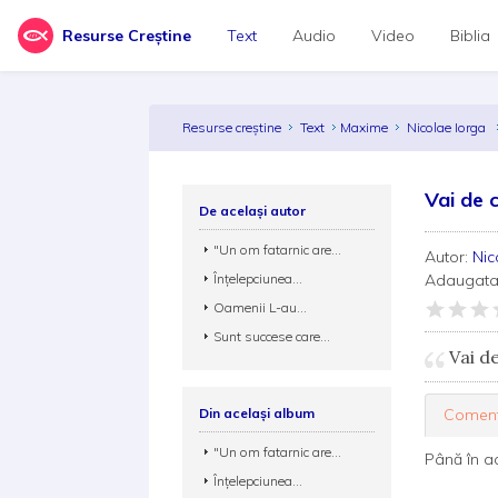
Resurse Creștine
Text
Audio
Video
Biblia
Resurse creștine
Text
Maxime
Nicolae Iorga
Vai de c
De același autor
"Un om fatarnic are...
Autor:
Nic
Înţelepciunea...
Adaugata
Oamenii L-au...
Sunt succese care...
Vai de
Din același album
Coment
"Un om fatarnic are...
Până în a
Înţelepciunea...