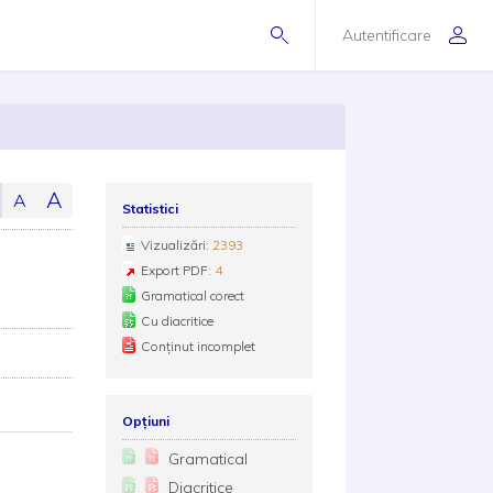
Autentificare
A
A
Statistici
Vizualizări:
2393
Export PDF:
4
Gramatical corect
Cu diacritice
Conținut incomplet
Opțiuni
Gramatical
Diacritice