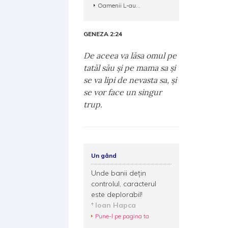
Oamenii L-au...
GENEZA 2:24
De aceea va lăsa omul pe
tatăl său şi pe mama sa şi
se va lipi de nevasta sa, şi
se vor face un singur
trup.
Un gând
Unde banii dețin
controlul, caracterul
este deplorabil!
Ioan Hapca
Pune-l pe pagina ta