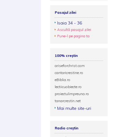
Pasajul zilei
Isaia 34 - 36
Ascultă pasajul zilei
Pune-l pe pagina ta
100% creștin
ariseforchrist.com
cantaricrestine.ro
eBiblia.ro
lectiicuobiecte.ro
proiectulimpreuna.ro
tanarcrestin.net
Mai multe site-uri
Radio creștin