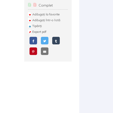
Complet
Adăugați la favorite
Adăugați într-o listă
Tipăriți
Export pdf