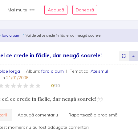
Mai multe
Adaugă
Donează
fara album
Vai de cel ce crede în făclie, dar neagă soarele!
el ce crede în făclie, dar neagă soarele!
⛶
A
olae Iorga
| Album:
fara album
| Tematica:
Ateismul
 in
21/01/2006
0
/10
 cel ce crede în făclie, dar neagă soarele!
arii
Adaugă comentariu
Raportează o problemă
cest moment nu au fost adăugate comentarii.