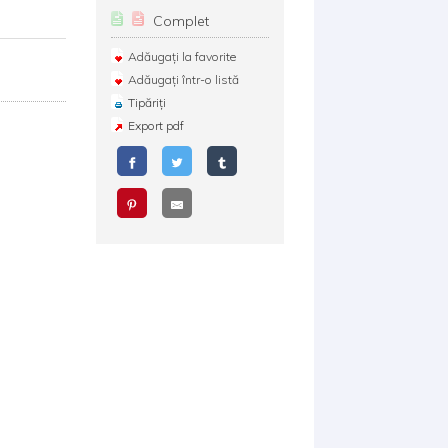
Complet
Adăugați la favorite
Adăugați într-o listă
Tipăriți
Export pdf