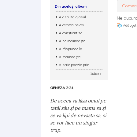
Coment
Din același album
A asculta glasul...
Ne bucuram
A cerceta pe cei...
Adăugat
A conştientiza...
A ne recunoaşte...
A răspunde la...
A recunoaşte...
A scrie poezie prin...
Inainte
GENEZA 2:24
De aceea va lăsa omul pe
tatăl său şi pe mama sa şi
se va lipi de nevasta sa, şi
se vor face un singur
trup.