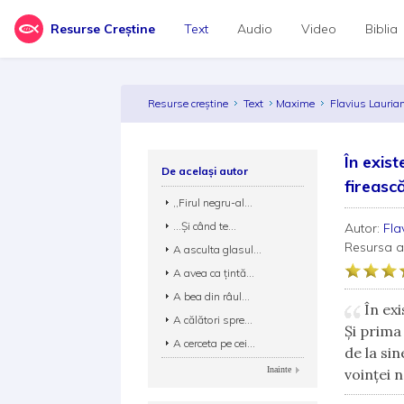
Resurse Creștine
Text
Audio
Video
Biblia
Resurse creștine
Text
Maxime
Flavius Lauri
În exis
De același autor
firească,
,,Firul negru-al...
...Şi când te...
Autor:
Fla
Resursa 
A asculta glasul...
A avea ca ţintă...
A bea din râul...
În exi
A călători spre...
Şi prima
A cerceta pe cei...
de la si
Inainte
voinţei n