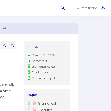
Autentificare
altă...
A
A
Statistici
Vizualizări:
2208
Comentarii:
1
ou
Gramatical corect
Cu diacritice
Conținut complet
irituală.
a vine
Opțiuni
rea
Gramatical
Diacritice