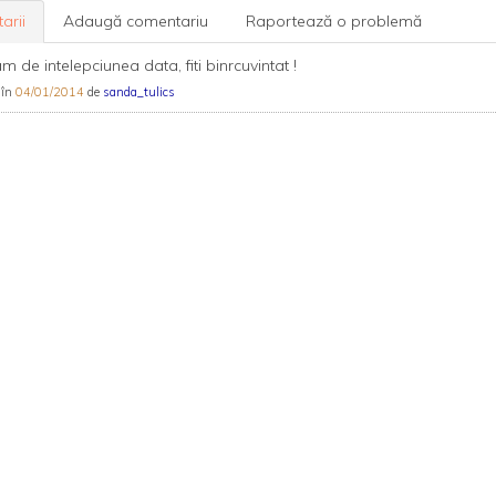
arii
Adaugă comentariu
Raportează o problemă
 de intelepciunea data, fiti binrcuvintat !
 în
04/01/2014
de
sanda_tulics