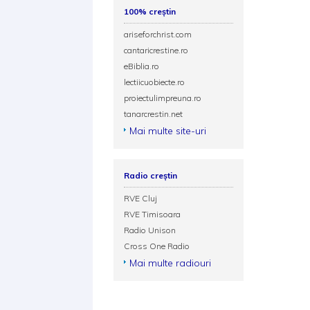
100% creștin
ariseforchrist.com
cantaricrestine.ro
eBiblia.ro
lectiicuobiecte.ro
proiectulimpreuna.ro
tanarcrestin.net
Mai multe site-uri
Radio creștin
RVE Cluj
RVE Timisoara
Radio Unison
Cross One Radio
Mai multe radiouri