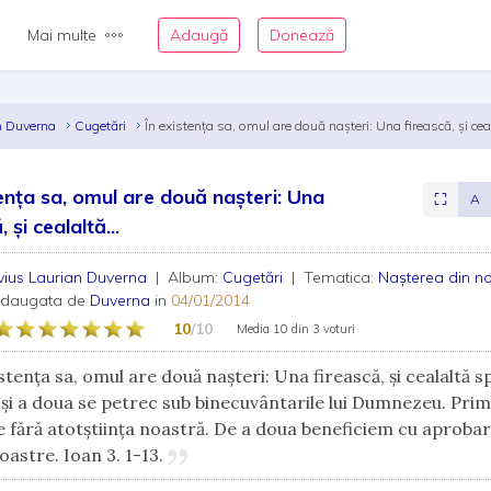
Mai multe
Adaugă
Donează
an Duverna
Cugetări
În existenţa sa, omul are două naşteri: Una firească, şi ceal
tenţa sa, omul are două naşteri: Una
⛶
A
 şi cealaltă...
vius Laurian Duverna
| Album:
Cugetări
| Tematica:
Nașterea din n
adaugata de
Duverna
in
04/01/2014
10
/10
Media
10
din
3 voturi
stenţa sa, omul are două naşteri: Una firească, şi cealaltă sp
 şi a doua se petrec sub binecuvântarile lui Dumnezeu. Prim
ne fără atotştiinţa noastră. De a doua beneficiem cu aproba
oastre. Ioan 3. 1-13.