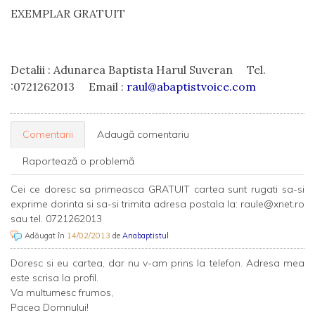
EXEMPLAR GRATUIT
Detalii : Adunarea Baptista Harul Suveran Tel.
:0721262013 Email :
raul@abaptistvoice.com
Comentarii
Adaugă comentariu
Raportează o problemă
Cei ce doresc sa primeasca GRATUIT cartea sunt rugati sa-si
exprime dorinta si sa-si trimita adresa postala la:
raule@xnet.ro
sau tel. 0721262013
Adăugat în
14/02/2013
de
Anabaptistul
Doresc si eu cartea, dar nu v-am prins la telefon. Adresa mea
este scrisa la profil.
Va multumesc frumos,
Pacea Domnului!