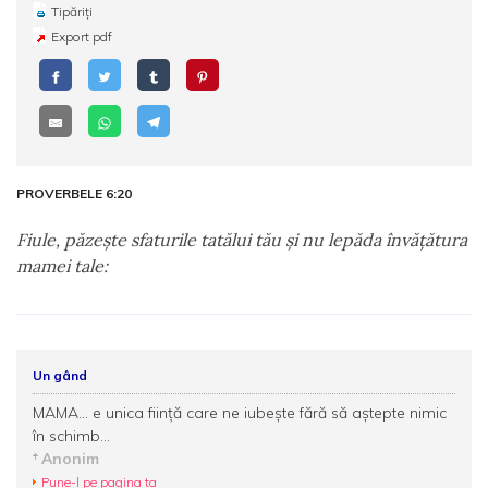
Tipăriți
Export pdf
PROVERBELE 6:20
Fiule, păzeşte sfaturile tatălui tău şi nu lepăda învăţătura
mamei tale:
Un gând
MAMA... e unica fiinţă care ne iubeşte fără să aştepte nimic
în schimb...
Anonim
Pune-l pe pagina ta