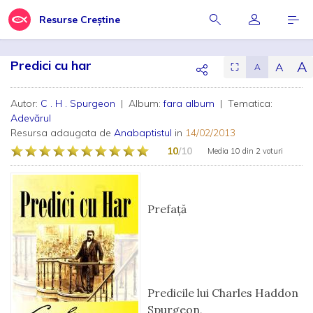
Resurse Creștine
Predici cu har
A
A
⛶
A
Autor:
C . H . Spurgeon
| Album:
fara album
| Tematica:
Adevărul
Resursa adaugata de
Anabaptistul
in
14/02/2013
10
/10
Media
10
din
2 voturi
Prefaţă
Predicile lui Charles Haddon
Spurgeon,