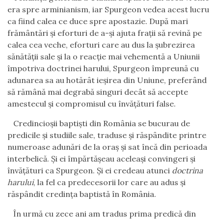
era spre arminianism, iar Spurgeon vedea acest lucru
ca fiind calea ce duce spre apostazie. După mari
frământări şi eforturi de a-şi ajuta fraţii să revină pe
calea cea veche, eforturi care au dus la şubrezirea
sănătăţii sale şi la o reacţie mai vehementă a Uniunii
împotriva doctrinei harului, Spurgeon împreună cu
adunarea sa au hotărât ieşirea din Uniune, preferând
să rămână mai degrabă singuri decât să accepte
amestecul şi compromisul cu învăţături false.
Credincioşii baptişti din România se bucurau de
predicile şi studiile sale, traduse şi răspândite printre
numeroase adunări de la oraş şi sat încă din perioada
interbelică. Şi ei împărtăşeau aceleaşi convingeri şi
învăţături ca Spurgeon. Şi ei credeau atunci
doctrina
harului
, la fel ca predecesorii lor care au adus şi
răspândit credinţa baptistă în România.
În urmă cu zece ani am tradus prima predică din