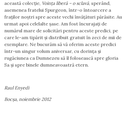
această colecţie,
Voinţa liberă – o sclavă
, sperând,
asemenea fratelui Spurgeon, într-o întoarcere a
fraţilor noştri spre aceste vechi învăţături părăsite. Au
urmat apoi celelalte şase. Am fost încurajaţi de
numărul mare de solicitări pentru aceste predici, pe
care le-am tipărit şi distribuit gratuit în zeci de mii de
exemplare. Ne bucurăm să vă oferim aceste predici
într-un singur volum aniversar, cu dorinţa şi
rugăciunea ca Dumnezeu să îl folosească spre gloria
Sa şi spre binele dumneavoastră etern.
Raul Enyedi
Bocşa, noiembrie 2012