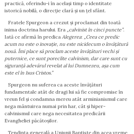
practică, oferindu-i în acelaşi timp o identitate
istorică nobilă, o direcţie clară şi un ţel sfânt.
Fratele Spurgeon a crezut şi proclamat din toată
inima doctrina harului. Era
„calvinist în cinci puncte”
.
Iată ce afirmă în predica
Alegerea
:
„Ceea ce predic
acum nu este o inovaţie, nu este nicidecum o învăţătură
nouă. Îmi place să proclam aceste învăţături vechi şi
puternice, ce sunt poreclite calvinism, dar care sunt cu
siguranţă adevărul revelat al lui Dumnezeu, aşa
cum
este el în Isus Cristos.”
Spurgeon nu suferea ca aceste învăţături
fundamentale atât de dragi lui să fie compromise în
vreun fel şi condamna mereu atât arminianismul care
nega
mântuirea numai prin har, cât şi hiper-
calvinismul care nega necesitatea predicării
Evangheliei păcătoşilor.
Tendinţa generală a Uniunii Baptiste din acea vreme