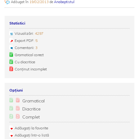
Adăugat în
19/02/2013
de
Anabaptistul
Statistici
Vizualizări:
4297
Export PDF:
5
Comentarii:
3
Gramatical corect
Cu diacritice
Conținut incomplet
Opțiuni
Gramatical
Diacritice
Complet
Adăugați la favorite
Adăugați într-o listă