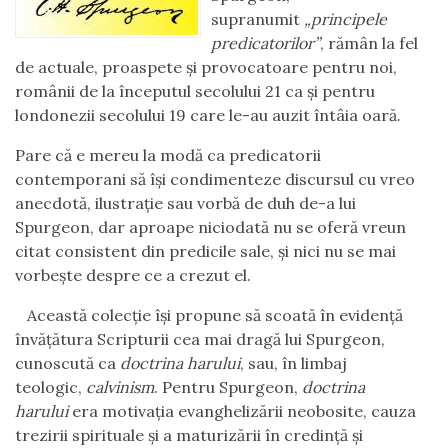
supranumit
„principele
predicatorilor”
, rămân la fel
de actuale, proaspete şi provocatoare pentru noi,
românii de la începutul secolului 21 ca şi pentru
londonezii secolului 19 care le-au auzit întâia oară.
Pare că e mereu la modă ca predicatorii
contemporani să îşi condimenteze discursul cu vreo
anecdotă, ilustraţie sau vorbă de duh de-a lui
Spurgeon, dar aproape niciodată nu se oferă vreun
citat consistent din predicile sale, şi nici nu se mai
vorbeşte despre ce a crezut el.
Această colecţie îşi propune să scoată în evidenţă
învăţătura Scripturii cea mai dragă lui Spurgeon,
cunoscută ca
doctrina harului
, sau, în limbaj
teologic,
calvinism
. Pentru Spurgeon,
doctrina
harului
era motivaţia evanghelizării neobosite, cauza
trezirii spirituale şi a maturizării în credinţă şi