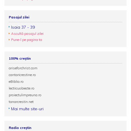
Pasajul zilei
Isaia 37 - 39
Ascultă pasajul zilei
Pune-l pe pagina ta
100% creștin
ariseforchrist.com
cantaricrestine.ro
eBiblia.ro
lectiicuobiecte.ro
proiectulimpreuna.ro
tanarcrestin.net
Mai multe site-uri
Radio creștin