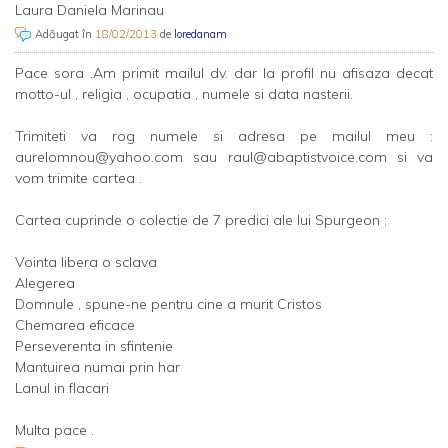
Laura Daniela Marinau
Adăugat în
18/02/2013
de
loredanam
Pace sora .Am primit mailul dv. dar la profil nu afisaza decat
motto-ul , religia , ocupatia , numele si data nasterii.
Trimiteti va rog numele si adresa pe mailul meu :
aurelomnou@yahoo.com
sau
raul@abaptistvoice.com
si va
vom trimite cartea .
Cartea cuprinde o colectie de 7 predici ale lui Spurgeon :
Vointa libera o sclava
Alegerea
Domnule , spune-ne pentru cine a murit Cristos
Chemarea eficace
Perseverenta in sfintenie
Mantuirea numai prin har
Lanul in flacari
Multa pace .