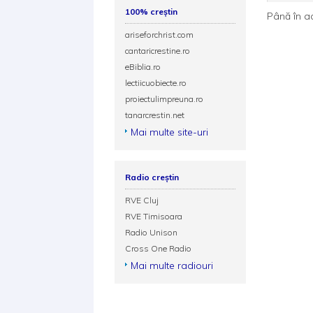
100% creștin
Până în a
ariseforchrist.com
cantaricrestine.ro
eBiblia.ro
lectiicuobiecte.ro
proiectulimpreuna.ro
tanarcrestin.net
Mai multe site-uri
Radio creștin
RVE Cluj
RVE Timisoara
Radio Unison
Cross One Radio
Mai multe radiouri