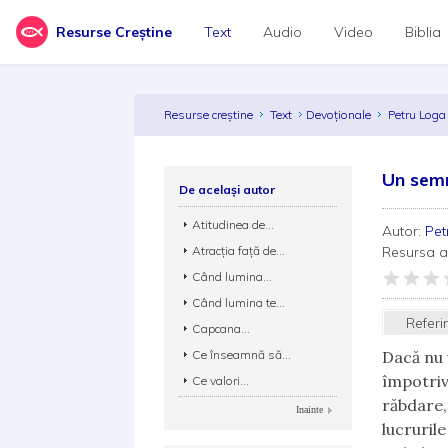
Resurse Creștine
Text
Audio
Video
Biblia
Resurse creștine
Text
Devoționale
Petru Log
Un semn
De același autor
Atitudinea de...
Autor:
Pet
Atracția față de...
Resursa 
Când lumina...
Când lumina te...
Referi
Capcana...
Ce înseamnă să...
Dacă nu 
împotriv
Ce valori...
răbdare,
Inainte
lucruril