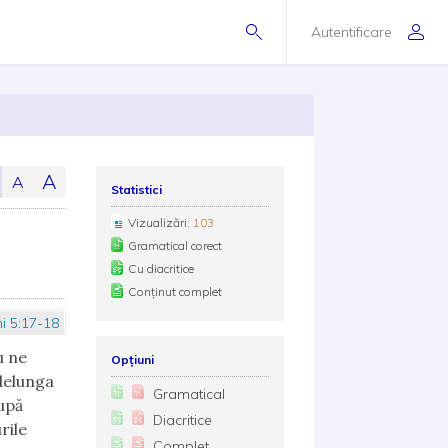
Autentificare
A
A
Statistici
Vizualizări:
103
Gramatical corect
Cu diacritice
Conținut complet
ni 5:17-18
u ne
Opțiuni
delunga
Gramatical
după
Diacritice
rile
Complet