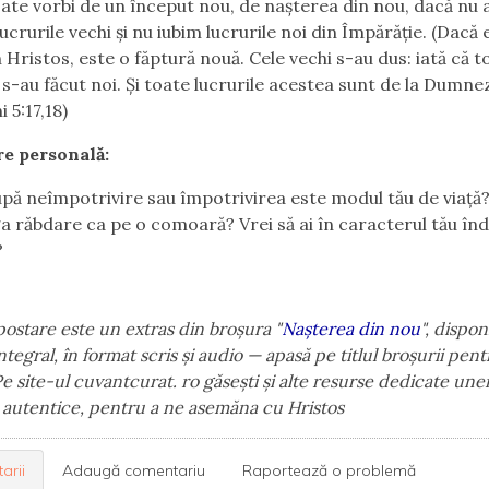
ate vorbi de un început nou, de nașterea din nou, dacă nu
ucrurile vechi și nu iubim lucrurile noi din Împărăție. (Dacă 
n Hristos, este o făptură nouă. Cele vechi s-au dus: iată că t
e s-au făcut noi. Și toate lucrurile acestea sunt de la Dumne
 5:17,18)
re personală:
pă neîmpotrivire sau împotrivirea este modul tău de viață?
a răbdare ca pe o comoară? Vrei să ai în caracterul tău în
?
postare este un extras din broșura "
Nașterea din nou
",
disponi
integral, în format scris și audio — apasă pe titlul broșurii pent
e site-ul cuvantcurat. ro găsești și alte resurse dedicate unei
 autentice, pentru a ne asemăna cu Hristos
arii
Adaugă comentariu
Raportează o problemă