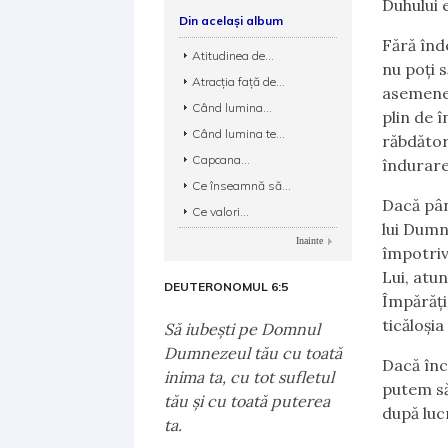
Duhului e
Din același album
Fără înd
Atitudinea de...
nu poți s
Atracția față de...
asemene
Când lumina...
plin de 
Când lumina te...
răbdător
Capcana...
îndurare 
Ce înseamnă să...
Dacă pân
Ce valori...
lui Dumn
Inainte
împotriv
Lui, atu
DEUTERONOMUL 6:5
Împărăți
ticăloși
Să iubeşti pe Domnul
Dumnezeul tău cu toată
Dacă înc
inima ta, cu tot sufletul
putem să
tău şi cu toată puterea
după luc
ta.