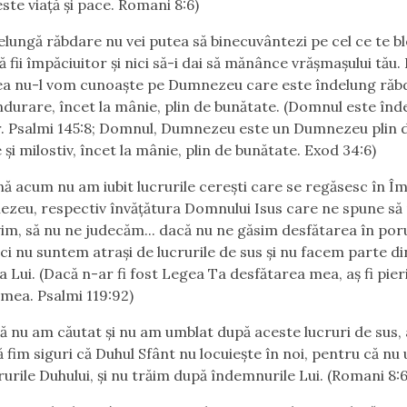
ste viață și pace. Romani 8:6)
elungă răbdare nu vei putea să binecuvântezi pe cel ce te b
ă fii împăciuitor și nici să-i dai să mănânce vrășmașului tău.
a nu-l vom cunoaște pe Dumnezeu care este îndelung răbd
îndurare, încet la mânie, plin de bunătate. (Domnul este înd
. Psalmi 145:8; Domnul, Dumnezeu este un Dumnezeu plin 
și milostiv, încet la mânie, plin de bunătate. Exod 34:6)
ă acum nu am iubit lucrurile cerești care se regăsesc în Î
ezeu, respectiv învățătura Domnului Isus care ne spune să
im, să nu ne judecăm... dacă nu ne găsim desfătarea în por
nci nu suntem atrași de lucrurile de sus și nu facem parte di
a Lui. (Dacă n-ar fi fost Legea Ta desfătarea mea, aș fi pieri
a mea. Psalmi 119:92)
ă nu am căutat și nu am umblat după aceste lucruri de sus,
 fim siguri că Duhul Sfânt nu locuiește în noi, pentru că n
rurile Duhului, și nu trăim după îndemnurile Lui. (Romani 8:6