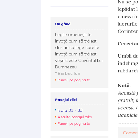
Nu se po
lepădat l
cineva î
lucruril
Un gând
Corinteni
Legile omenești te
învață cum să trăiești,
Cerceta
dar unica lege care te
învață cum să trăiești
Umbli du
veşnic este Cuvântul Lui
îndelung
Dumnezeu.
răbdare
Berbec Ion
Pune-l pe pagina ta
Notă:
Această 
gratuit, 
Pasajul zilei
accesa. P
Isaia 31 - 33
ucenicie
Ascultă pasajul zilei
Pune-l pe pagina ta
Coment