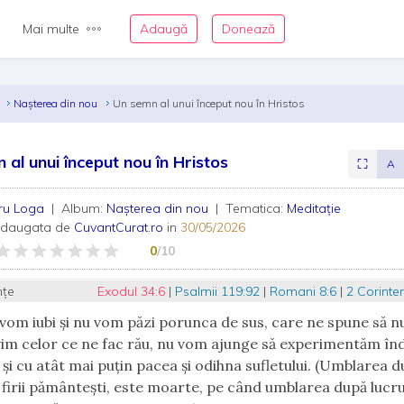
Mai multe
Adaugă
Donează
a
Nașterea din nou
Un semn al unui început nou în Hristos
 al unui început nou în Hristos
⛶
A
ru Loga
| Album:
Nașterea din nou
| Tematica:
Meditație
adaugata de
CuvantCurat.ro
in
30/05/2026
0
/10
nțe
Exodul 34:6
|
Psalmii 119:92
|
Romani 8:6
|
2 Corinte
vom iubi și nu vom păzi porunca de sus, care ne spune să n
im celor ce ne fac rău, nu vom ajunge să experimentăm în
 și cu atât mai puțin pacea și odihna sufletului. (Umblarea 
e firii pământești, este moarte, pe când umblarea după lucru