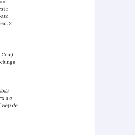
 am
este
oate
zeu. 2
 Cauți
delunga
bilă
ru a o
 vieți de