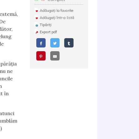
Adăugați la favorite
lestemă,
Adăugați într-o listă
 De
Tipăriți
ător,
Export pdf
elung
de
mpărăția
 nu ne
uncile
n
t în
 atunci
u umblăm
)