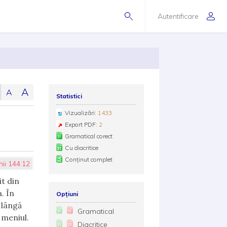
Autentificare
A
A
Statistici
Vizualizări:
1433
Export PDF:
2
Gramatical corect
Cu diacritice
Conținut complet
ii 144:12
it din
. În
Opțiuni
 lângă
Gramatical
 meniul.
Diacritice