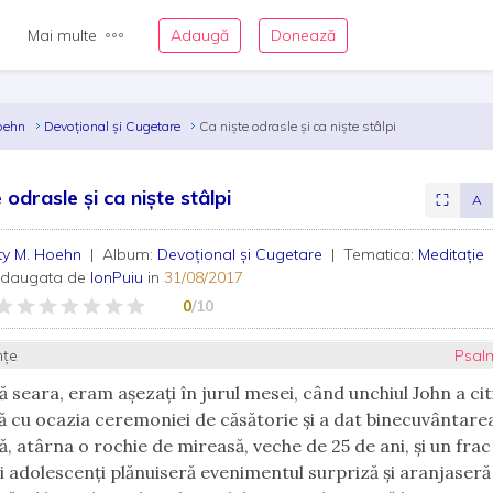
Mai multe
Adaugă
Donează
Hoehn
Devoțional și Cugetare
Ca niște odrasle și ca niște stâlpi
 odrasle și ca niște stâlpi
⛶
A
ty M. Hoehn
| Album:
Devoțional și Cugetare
| Tematica:
Meditație
adaugata de
IonPuiu
in
31/08/2017
0
/10
nțe
Psalm
 seara, eram așezați în jurul mesei, când unchiul John a cit
ă cu ocazia ceremoniei de căsătorie și a dat binecuvântarea
că, atârna o rochie de mireasă, veche de 25 de ani, și un frac
fii adolescenți plănuiseră evenimentul surpriză și aranjaseră