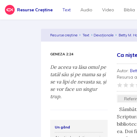
Resurse Creștine
Text
Audio
Video
Biblia
Resurse creștine
Text
Devoționale
Betty M. 
Ca niște
GENEZA 2:24
De aceea va lăsa omul pe
Autor:
Bet
tatăl său şi pe mama sa şi
Resursa 
se va lipi de nevasta sa, şi
se vor face un singur
trup.
Referi
Sâmbătă
Scriptur
bibliote
Un gând
ea. Doi 