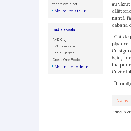
au văzut
tanarcrestin.net
călători
Mai multe site-uri
nuntă, fă
cabana d
Radio creștin
Cât de pl
RVE Cluj
plăcere 
RVE Timisoara
Cu sigur
Radio Unison
băieții d
Cross One Radio
fac podo
Mai multe radiouri
Cuvântul
Îți mulț
Coment
Până în a