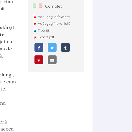
ar cina
Complet
iii
Adăugați la favorite
Adăugați într-o listă
sfârșit
Tipăriți
lte
Export pdf
jat ca
una de
ă,
 lungi,
pre cum
te.
una
seră
 aceea