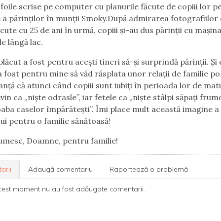
 foile scrise pe computer cu planurile făcute de copiii lor p
e a părinților în munții Smoky.După admirarea fotografiilor
cute cu 25 de ani în urmă, copiii și-au dus părinții cu mașina
e lângă lac.
ăcut a fost pentru acești tineri să-și surprindă părinții. Și 
a fost pentru mine să văd răsplata unor relații de familie poz
anță că atunci când copiii sunt iubiți în perioada lor de mat
evin ca „niște odrasle”, iar fetele ca „niște stâlpi săpați frum
aba caselor împărătești”. Îmi place mult această imagine a
ui pentru o familie sănătoasă!
umesc, Doamne, pentru familie!
arii
Adaugă comentariu
Raportează o problemă
cest moment nu au fost adăugate comentarii.