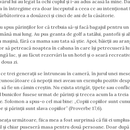
 vărul lui au legat la ochi cuplul și i-au adus acasă la mine. D
ia în întregime era doar începutul a ceea ce au intenționat f
ărbătorirea a douăzeci și cinci de ani de la căsătorie.
u spus părinților lor că trebuia să-și facă bagajul pentru un 
mână mai lung. Au pus geanta de golf a tatălui, pantofii și a
n mașină, fără ca mama sau tata să știe. Apoi, băieții au aran
 lor să petreacă noaptea în cabana în care își petrecuseră l
ngă lac, și au făcut rezervări la un hotel și o seară recreativ
 doua zi.
ce trei generații se întruneau în cameră, în jurul unei mese
unoscătoare că nepoții mei aveau un exemplu pozitiv des
 să fie un cămin creștin. Nu exista strigăt, țipete sau conflic
 bunicilor fusese urmat de părinți și trecea acum la a treia
e. Solomon a spus-o cel mai bine: „Copiii copiilor sunt cun
r și părinții sunt slava copiilor” (Proverbe 17,6).
eața următoare, fiica mea a fost surprinsă că fiii ei umplu
ul și chiar puseseră masa pentru două persoane. Doar după