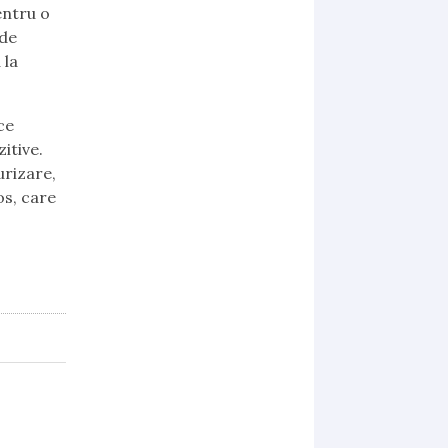
entru o
 de
 la
ce
itive.
urizare,
os, care