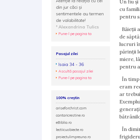
Atenție la relația cu cei
Un fiu și
din jur căci și
cu famil
sentimentele au termen
pentru s
de valabilitate!
Alexandrina Tulics
Băieții a
Pune-l pe pagina ta
de săptă
lucruri î
părinții
Pasajul zilei
miere, lâ
Isaia 34 - 36
pentru a
Ascultă pasajul zilei
Pune-l pe pagina ta
În timp 
eram rec
ar trebui
100% creștin
Exemplul
ariseforchrist.com
generați
cantaricrestine.ro
bătrânilo
eBiblia.ro
În dimin
lectiicuobiecte.ro
frigider
proiectulimpreuna.ro