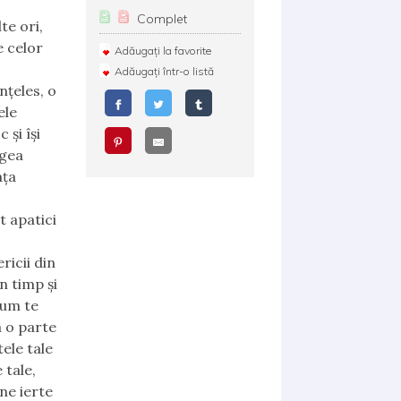
Complet
te ori,
e celor
Adăugați la favorite
Adăugați într-o listă
nțeles, o
ele
 și își
egea
ața
t apatici
ricii din
n timp și
cum te
a o parte
tele tale
 tale,
ne ierte