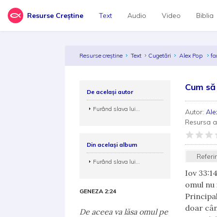
Resurse Creștine
Text
Audio
Video
Biblia
Resurse creștine
Text
Cugetări
Alex Pop
fa
Cum să 
De același autor
Furând slava lui...
Autor:
Al
Resursa 
Din același album
Referi
Furând slava lui...
Iov 33:1
omul nu 
GENEZA 2:24
Principa
doar cân
De aceea va lăsa omul pe