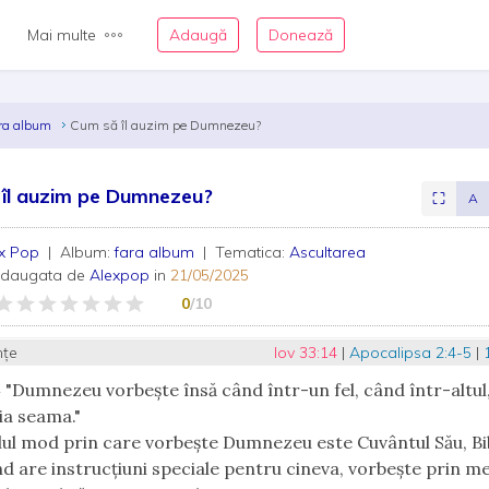
Mai multe
Adaugă
Donează
ra album
Cum să îl auzim pe Dumnezeu?
îl auzim pe Dumnezeu?
⛶
A
ex Pop
| Album:
fara album
| Tematica:
Ascultarea
adaugata de
Alexpop
in
21/05/2025
0
/10
nțe
Iov 33:14
|
Apocalipsa 2:4-5
|
4 "Dumnezeu vorbește însă când într-un fel, când într-altul
ia seama."
lul mod prin care vorbește Dumnezeu este Cuvântul Său, Bibl
d are instrucțiuni speciale pentru cineva, vorbește prin m