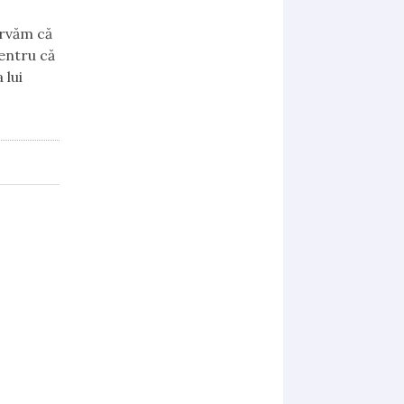
ervăm că
entru că
 lui