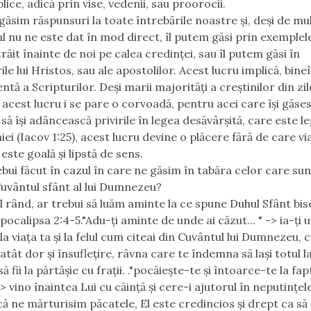
lice, adică prin vise, vedenii, sau proorocii.
 găsim răspunsuri la toate întrebările noastre și, deși de mul
l nu ne este dat în mod direct, îl putem găsi prin exemplel
răit înainte de noi pe calea credinței, sau îl putem găsi în
ile lui Hristos, sau ale apostolilor. Acest lucru implică, bineî
entă a Scripturilor. Deși marii majorități a creștinilor din zil
acest lucru i se pare o corvoadă, pentru acei care își găsesc
să își adâncească privirile în legea desăvârșită, care este l
ei (Iacov 1:25), acest lucru devine o plăcere fără de care vi
 este goală și lipstă de sens.
ebui făcut în cazul în care ne găsim în tabăra celor care sun
Cuvântul sfânt al lui Dumnezeu?
l rând, ar trebui să luăm aminte la ce spune Duhul Sfânt bise
pocalipsa 2:4-5."Adu-ți aminte de unde ai căzut... " -> ia-ți u
la viața ta și la felul cum citeai din Cuvântul lui Dumnezeu, 
atât dor și însuflețire, râvna care te îndemna să lași totul l
ă fii la părtășie cu frații. ."pocăiește-te și întoarce-te la fap
-> vino înaintea Lui cu căință și cere-i ajutorul în neputințele
că ne mărturisim păcatele, El este credincios și drept ca să 