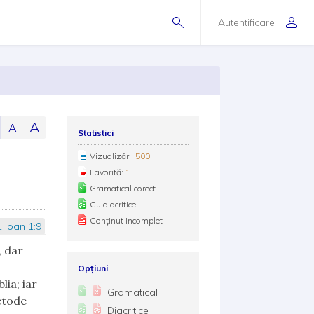
Autentificare
A
A
Statistici
Vizualizări:
500
Favorită:
1
Gramatical corect
Cu diacritice
Conținut incomplet
1 Ioan 1:9
, dar
Opțiuni
ia; iar
Gramatical
etode
Diacritice