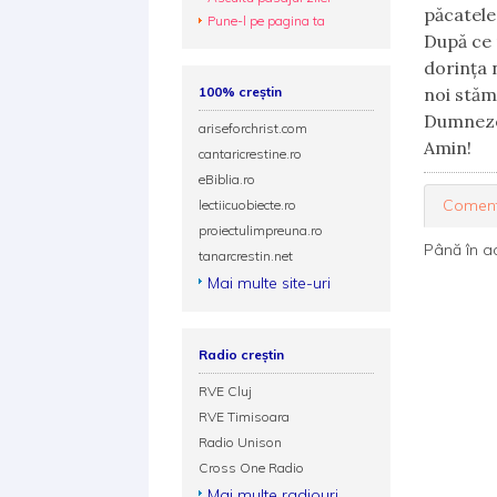
păcatele 
Pune-l pe pagina ta
După ce 
dorința 
100% creștin
noi stăm
Dumneze
ariseforchrist.com
Amin!
cantaricrestine.ro
eBiblia.ro
Coment
lectiicuobiecte.ro
proiectulimpreuna.ro
Până în a
tanarcrestin.net
Mai multe site-uri
Radio creștin
RVE Cluj
RVE Timisoara
Radio Unison
Cross One Radio
Mai multe radiouri