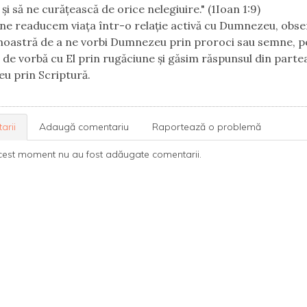
și să ne curățească de orice nelegiuire." (1Ioan 1:9)
ne readucem viața într-o relație activă cu Dumnezeu, obs
noastră de a ne vorbi Dumnezeu prin proroci sau semne, p
 de vorbă cu El prin rugăciune și găsim răspunsul din partea
u prin Scriptură.
arii
Adaugă comentariu
Raportează o problemă
cest moment nu au fost adăugate comentarii.