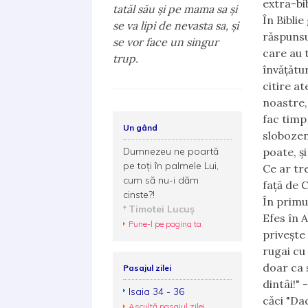
extra-bib
tatăl său şi pe mama sa şi
În Biblie
se va lipi de nevasta sa, şi
răspunsu
se vor face un singur
care au t
trup.
învățătur
citire at
noastre, 
fac timp 
Un gând
slobozeni
Dumnezeu ne poartă
poate, și
pe toţi în palmele Lui,
Ce ar tr
cum să nu-i dăm
față de 
cinste?!
În primu
Timotei Lucuş
Efes în A
Pune-l pe pagina ta
privește 
rugai cu 
doar ca s
Pasajul zilei
dintâi!" 
Isaia 34 - 36
căci "Da
Ascultă pasajul zilei