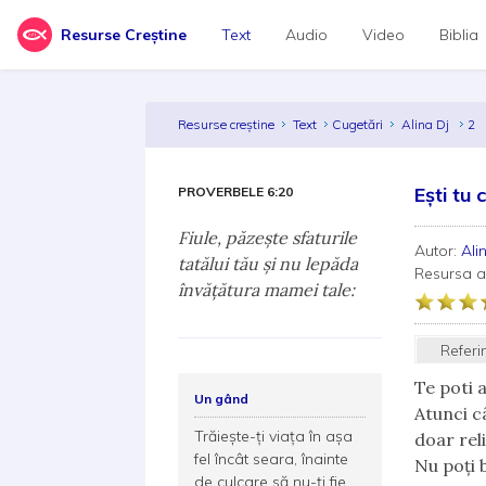
Resurse Creștine
Text
Audio
Video
Biblia
Resurse creștine
Text
Cugetări
Alina Dj
2
Ești tu 
PROVERBELE 6:20
Fiule, păzeşte sfaturile
Autor:
Ali
tatălui tău şi nu lepăda
Resursa 
învăţătura mamei tale:
Referi
Te poti a
Un gând
Atunci câ
Trăiește-ți viața în așa
doar reli
fel încât seara, înainte
Nu poți b
de culcare să nu-ți fie