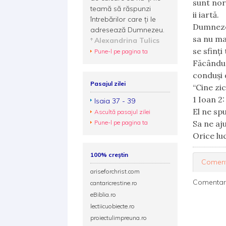
sunt nor
teamă să răspunzi
ii iartă.
întrebărilor care ți le
Dumnezeu
adresează Dumnezeu.
sa nu ma
Alexandrina Tulics
se sfinți
Pune-l pe pagina ta
Făcându-
conduși d
Pasajul zilei
“Cine zic
‭‭1 Ioan‬ ‭2‬: ‭
Isaia 37 - 39
El ne spu
Ascultă pasajul zilei
Pune-l pe pagina ta
Sa ne aj
Orice lu
100% creștin
Coment
ariseforchrist.com
Comentarii
cantaricrestine.ro
eBiblia.ro
lectiicuobiecte.ro
proiectulimpreuna.ro