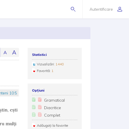
Autentificare
A
A
Statistici
Vizualizări:
1440
Favorită:
1
Opțiuni
nteni 10:5
Gramatical
Diacritice
tin, ești
Complet
tru mulți
Adăugați la favorite