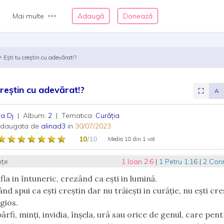
Mai multe
Adaugă
Donează
Ești tu creștin cu adevărat!?
creștin cu adevărat!?
⛶
A
na Dj
| Album:
2
| Tematica:
Curăția
adaugata de
alinad3
in
30/07/2023
10
/10
Media
10
din
1 vot
nțe
1 Ioan 2:6
|
1 Petru 1:16
|
2 Cori
fla in întuneric, crezând ca ești in lumină.
nd spui ca ești creștin dar nu trăiești in curăție, nu ești creș
gios.
ârfi, minți, invidia, înșela, urâ sau orice de genul, care pen