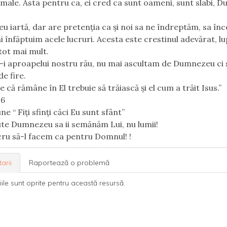
male. Asta pentru ca, ei cred ca sunt oameni, sunt slabi, 
 iartă, dar are pretenția ca și noi sa ne îndreptăm, sa în
i înfăptuim acele lucruri. Acesta este crestinul adevărat, lu
 tot mai mult.
i aproapelui nostru rău, nu mai ascultam de Dumnezeu ci
e fire.
e că rămâne în El trebuie să trăiască și el cum a trăit Isus.”
6‬ ‭
ne “ Fiți sfinți căci Eu sunt sfânt”
ute Dumnezeu sa ii semănăm Lui, nu lumii!
cru să-l facem ca pentru Domnul! !
arii
Raportează o problemă
le sunt oprite pentru această resursă.