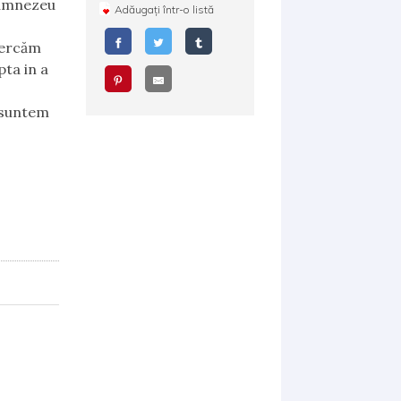
Dumnezeu
Adăugați într-o listă
cercăm
pta in a
 suntem