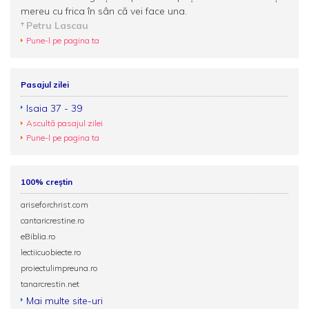
mereu cu frica în sân că vei face una.
Petru Lascau
Pune-l pe pagina ta
Pasajul zilei
Isaia 37 - 39
Ascultă pasajul zilei
Pune-l pe pagina ta
100% creștin
ariseforchrist.com
cantaricrestine.ro
eBiblia.ro
lectiicuobiecte.ro
proiectulimpreuna.ro
tanarcrestin.net
Mai multe site-uri