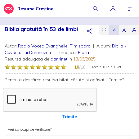
Resurse Creștine
Biblia gratuită în 53 de limbi
A
A
⛶
A
Autor:
Radio Vocea Evangheliei Timisoara
| Album:
Biblia -
Cuvantul lui Dumnezeu
| Tematica:
Biblia
Resursa adaugata de
dan4net
in
13/03/2025
10
/10
Media
10
din
1 vot
Pentru a descărca resursa bifați căsuța și apăsați "Trimite"
Trimite
Vrei sa scapi de verificare?