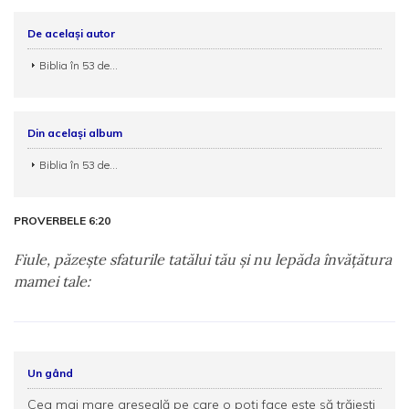
De același autor
Biblia în 53 de...
Din același album
Biblia în 53 de...
PROVERBELE 6:20
Fiule, păzeşte sfaturile tatălui tău şi nu lepăda învăţătura
mamei tale:
Un gând
Cea mai mare greşeală pe care o poţi face este să trăieşti