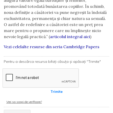
asigură valoare egală bărbaților și femeilor,
promovând totodată bunăstarea copiilor. În schimb,
noua definiție a căsătoriei va pune negreșit la îndoială
exclusivitatea, permanența și chiar natura sa sexuală.
O astfel de redefinire a căsătoriei este un preț prea
mare pentru o propunere care nu împlinește nicio
nevoie legală practică.” (
articolul integral aici
)
Vezi celelalte resurse din seria Cambridge Papers
Pentru a descărca resursa bifați căsuța și apăsați "Trimite"
Trimite
Vrei sa scapi de verificare?