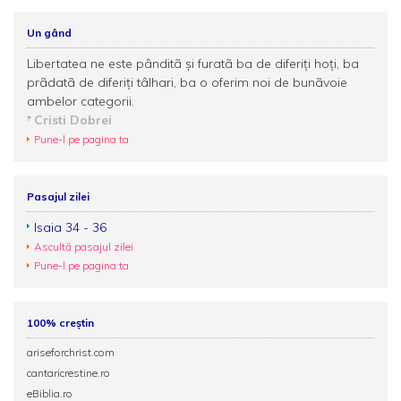
Un gând
Libertatea ne este pânditã şi furatã ba de diferiţi hoţi, ba
prãdatã de diferiţi tâlhari, ba o oferim noi de bunãvoie
ambelor categorii.
Cristi Dobrei
Pune-l pe pagina ta
Pasajul zilei
Isaia 34 - 36
Ascultă pasajul zilei
Pune-l pe pagina ta
100% creștin
ariseforchrist.com
cantaricrestine.ro
eBiblia.ro