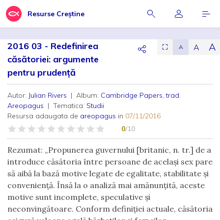
Resurse Creștine
2016 03 - Redefinirea
A
A
⛶
A
căsătoriei: argumente
pentru prudență
Autor:
Julian Rivers
| Album:
Cambridge Papers, trad.
Areopagus
| Tematica:
Studii
Resursa adaugata de
areopagus
in
07/11/2016
0
/10
Rezumat: „Propunerea guvernului [britanic, n. tr.] de a
introduce căsătoria între persoane de același sex pare
să aibă la bază motive legate de egalitate, stabilitate și
conveniență. Însă la o analiză mai amănunțită, aceste
motive sunt incomplete, speculative și
neconvingătoare. Conform definiției actuale, căsătoria